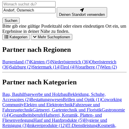
Deinen Standort verwenden
Suchen
Bitte gib eine gültige Postleitzahl oder einen eindeutigen Ort ein, um
Ergebnisse in deiner Nähe zu finden.
Kategorien
Mehr Suchoptionen
Partner nach Regionen
Burgenland (7)
Kärnten (5)
Niederösterreich (36)
Oberösterreich
(36)
Salzburg (2)
Steiermark (14)
Tirol (4)
Vorarlberg (7)
Wien (2)
Partner nach Kategorien
Bau, Bauhilfsgewerbe und Holzbau
Bekleidung, Schuhe,
Accessoires (2)
Bestattungswesen
Brillen und Optik (1)
Coworking
Community
Elektro und Elektrotechnik
Fahrzeuge und
Fahrzeugtechnik
Gärtnerei, Gartentechnik und Floristik
Gastronomie
(14)
Gesundheitsberufe
Hafnerei, Keramik, Platten- und
Fliesenverlegung
Hanf und Hanfprodukte (5)
Hygiene und
Reinigung (3)
Imkereiprodukte (12)
IT-Dienstleistung
Kosmetik,