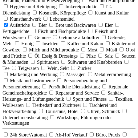
Keramik, Platten- und Fliesenverlegung
Hanf und Hanfprodukte
Hygiene und Reinigung
Imkereiprodukte
IT-
Dienstleistung
Kosmetik, Körperpflege
Kunst und Kultur
Kunsthandwerk
Lebensmittel
Aufstriche
Bier
Brot und Backwaren
Eier
Fertiggerichte
Fisch und Fischprodukte
Fleisch und
Wurstwaren
Gemüse
Getränke alkoholfrei
Getreide,
Mehl
Honig
Insekten
Kaffee und Kakau
Kräuter und
Gewürze
Milch und Milchprodukte
Most
Müsli
Obst
und Früchte
Öl, Essig & Dressings
Pilze
Salz
Saucen
& Marinaden
Spirituosen
Süßwaren und Knabbereien
Tee
Teigwaren
Wein, Sekt
Zucker
Marketing und Werbung
Massagen
Metallverarbeitung
Musik und Instrumente
Personenberatung und
Personenbetreuung
Persönliche Dienstleistung
Regionale
Gemeinschaftsprojekte
Reparatur und Service
Sanitär-,
Heizungs- und Lüftungstechnik
Sport und Fitness
Textilien,
Wollwaren
Tierbedarf und Züchterei
Tischlerei und
Holzverarbeitung
Tourismus, Hotel
Uhren, Schmuck
Unternehmensberatung
Workshops, Führungen oder
Verkostungen
24h Store/Automat
Ab-Hof Verkauf
Büro, Praxis