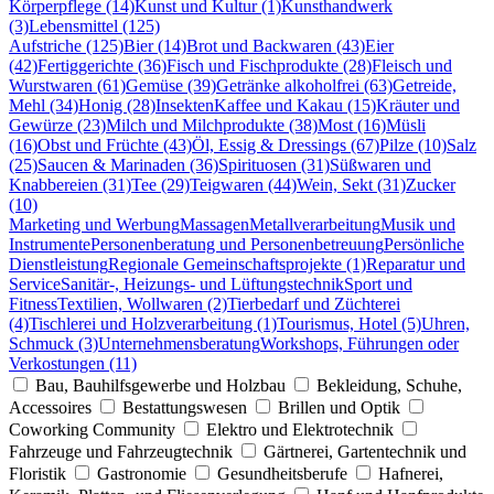
Körperpflege (14)
Kunst und Kultur (1)
Kunsthandwerk
(3)
Lebensmittel (125)
Aufstriche (125)
Bier (14)
Brot und Backwaren (43)
Eier
(42)
Fertiggerichte (36)
Fisch und Fischprodukte (28)
Fleisch und
Wurstwaren (61)
Gemüse (39)
Getränke alkoholfrei (63)
Getreide,
Mehl (34)
Honig (28)
Insekten
Kaffee und Kakau (15)
Kräuter und
Gewürze (23)
Milch und Milchprodukte (38)
Most (16)
Müsli
(16)
Obst und Früchte (43)
Öl, Essig & Dressings (67)
Pilze (10)
Salz
(25)
Saucen & Marinaden (36)
Spirituosen (31)
Süßwaren und
Knabbereien (31)
Tee (29)
Teigwaren (44)
Wein, Sekt (31)
Zucker
(10)
Marketing und Werbung
Massagen
Metallverarbeitung
Musik und
Instrumente
Personenberatung und Personenbetreuung
Persönliche
Dienstleistung
Regionale Gemeinschaftsprojekte (1)
Reparatur und
Service
Sanitär-, Heizungs- und Lüftungstechnik
Sport und
Fitness
Textilien, Wollwaren (2)
Tierbedarf und Züchterei
(4)
Tischlerei und Holzverarbeitung (1)
Tourismus, Hotel (5)
Uhren,
Schmuck (3)
Unternehmensberatung
Workshops, Führungen oder
Verkostungen (11)
Bau, Bauhilfsgewerbe und Holzbau
Bekleidung, Schuhe,
Accessoires
Bestattungswesen
Brillen und Optik
Coworking Community
Elektro und Elektrotechnik
Fahrzeuge und Fahrzeugtechnik
Gärtnerei, Gartentechnik und
Floristik
Gastronomie
Gesundheitsberufe
Hafnerei,