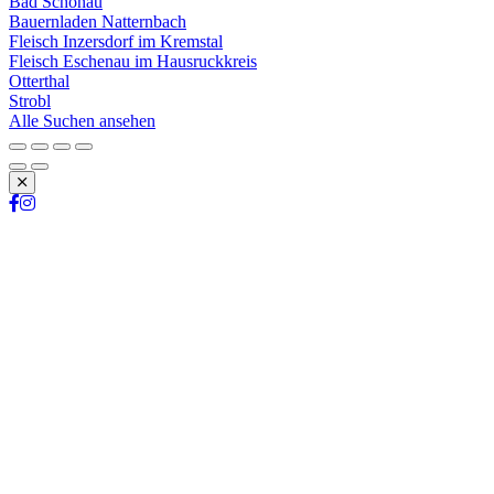
Bad Schönau
Bauernladen Natternbach
Fleisch Inzersdorf im Kremstal
Fleisch Eschenau im Hausruckkreis
Otterthal
Strobl
Alle Suchen ansehen
Schließen