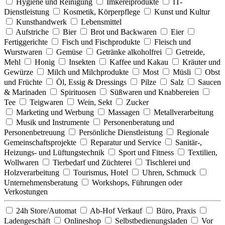
Hygiene und Reinigung
Imkereiprodukte
IT-
Dienstleistung
Kosmetik, Körperpflege
Kunst und Kultur
Kunsthandwerk
Lebensmittel
Aufstriche
Bier
Brot und Backwaren
Eier
Fertiggerichte
Fisch und Fischprodukte
Fleisch und
Wurstwaren
Gemüse
Getränke alkoholfrei
Getreide,
Mehl
Honig
Insekten
Kaffee und Kakau
Kräuter und
Gewürze
Milch und Milchprodukte
Most
Müsli
Obst
und Früchte
Öl, Essig & Dressings
Pilze
Salz
Saucen
& Marinaden
Spirituosen
Süßwaren und Knabbereien
Tee
Teigwaren
Wein, Sekt
Zucker
Marketing und Werbung
Massagen
Metallverarbeitung
Musik und Instrumente
Personenberatung und
Personenbetreuung
Persönliche Dienstleistung
Regionale
Gemeinschaftsprojekte
Reparatur und Service
Sanitär-,
Heizungs- und Lüftungstechnik
Sport und Fitness
Textilien,
Wollwaren
Tierbedarf und Züchterei
Tischlerei und
Holzverarbeitung
Tourismus, Hotel
Uhren, Schmuck
Unternehmensberatung
Workshops, Führungen oder
Verkostungen
24h Store/Automat
Ab-Hof Verkauf
Büro, Praxis
Ladengeschäft
Onlineshop
Selbstbedienungsladen
Vor