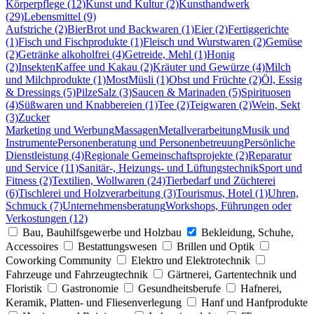
Körperpflege (12)
Kunst und Kultur (2)
Kunsthandwerk
(29)
Lebensmittel (9)
Aufstriche (2)
Bier
Brot und Backwaren (1)
Eier (2)
Fertiggerichte
(1)
Fisch und Fischprodukte (1)
Fleisch und Wurstwaren (2)
Gemüse
(2)
Getränke alkoholfrei (4)
Getreide, Mehl (1)
Honig
(2)
Insekten
Kaffee und Kakau (2)
Kräuter und Gewürze (4)
Milch
und Milchprodukte (1)
Most
Müsli (1)
Obst und Früchte (2)
Öl, Essig
& Dressings (5)
Pilze
Salz (3)
Saucen & Marinaden (5)
Spirituosen
(4)
Süßwaren und Knabbereien (1)
Tee (2)
Teigwaren (2)
Wein, Sekt
(3)
Zucker
Marketing und Werbung
Massagen
Metallverarbeitung
Musik und
Instrumente
Personenberatung und Personenbetreuung
Persönliche
Dienstleistung (4)
Regionale Gemeinschaftsprojekte (2)
Reparatur
und Service (11)
Sanitär-, Heizungs- und Lüftungstechnik
Sport und
Fitness (2)
Textilien, Wollwaren (24)
Tierbedarf und Züchterei
(6)
Tischlerei und Holzverarbeitung (3)
Tourismus, Hotel (1)
Uhren,
Schmuck (7)
Unternehmensberatung
Workshops, Führungen oder
Verkostungen (12)
Bau, Bauhilfsgewerbe und Holzbau
Bekleidung, Schuhe,
Accessoires
Bestattungswesen
Brillen und Optik
Coworking Community
Elektro und Elektrotechnik
Fahrzeuge und Fahrzeugtechnik
Gärtnerei, Gartentechnik und
Floristik
Gastronomie
Gesundheitsberufe
Hafnerei,
Keramik, Platten- und Fliesenverlegung
Hanf und Hanfprodukte