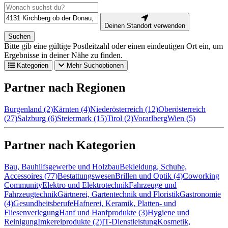
Deinen Standort verwenden
Suchen
Bitte gib eine gültige Postleitzahl oder einen eindeutigen Ort ein, um
Ergebnisse in deiner Nähe zu finden.
Kategorien
Mehr Suchoptionen
Partner nach Regionen
Burgenland (2)
Kärnten (4)
Niederösterreich (12)
Oberösterreich
(27)
Salzburg (6)
Steiermark (15)
Tirol (2)
Vorarlberg
Wien (5)
Partner nach Kategorien
Bau, Bauhilfsgewerbe und Holzbau
Bekleidung, Schuhe,
Accessoires (77)
Bestattungswesen
Brillen und Optik (4)
Coworking
Community
Elektro und Elektrotechnik
Fahrzeuge und
Fahrzeugtechnik
Gärtnerei, Gartentechnik und Floristik
Gastronomie
(4)
Gesundheitsberufe
Hafnerei, Keramik, Platten- und
Fliesenverlegung
Hanf und Hanfprodukte (3)
Hygiene und
Reinigung
Imkereiprodukte (2)
IT-Dienstleistung
Kosmetik,