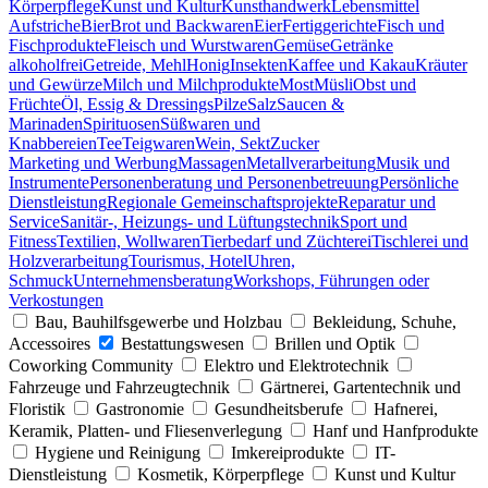
Körperpflege
Kunst und Kultur
Kunsthandwerk
Lebensmittel
Aufstriche
Bier
Brot und Backwaren
Eier
Fertiggerichte
Fisch und
Fischprodukte
Fleisch und Wurstwaren
Gemüse
Getränke
alkoholfrei
Getreide, Mehl
Honig
Insekten
Kaffee und Kakau
Kräuter
und Gewürze
Milch und Milchprodukte
Most
Müsli
Obst und
Früchte
Öl, Essig & Dressings
Pilze
Salz
Saucen &
Marinaden
Spirituosen
Süßwaren und
Knabbereien
Tee
Teigwaren
Wein, Sekt
Zucker
Marketing und Werbung
Massagen
Metallverarbeitung
Musik und
Instrumente
Personenberatung und Personenbetreuung
Persönliche
Dienstleistung
Regionale Gemeinschaftsprojekte
Reparatur und
Service
Sanitär-, Heizungs- und Lüftungstechnik
Sport und
Fitness
Textilien, Wollwaren
Tierbedarf und Züchterei
Tischlerei und
Holzverarbeitung
Tourismus, Hotel
Uhren,
Schmuck
Unternehmensberatung
Workshops, Führungen oder
Verkostungen
Bau, Bauhilfsgewerbe und Holzbau
Bekleidung, Schuhe,
Accessoires
Bestattungswesen
Brillen und Optik
Coworking Community
Elektro und Elektrotechnik
Fahrzeuge und Fahrzeugtechnik
Gärtnerei, Gartentechnik und
Floristik
Gastronomie
Gesundheitsberufe
Hafnerei,
Keramik, Platten- und Fliesenverlegung
Hanf und Hanfprodukte
Hygiene und Reinigung
Imkereiprodukte
IT-
Dienstleistung
Kosmetik, Körperpflege
Kunst und Kultur