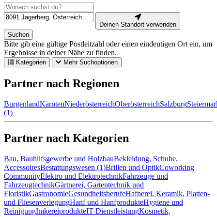
Deinen Standort verwenden
Suchen
Bitte gib eine gültige Postleitzahl oder einen eindeutigen Ort ein, um
Ergebnisse in deiner Nähe zu finden.
Kategorien
Mehr Suchoptionen
Partner nach Regionen
Burgenland
Kärnten
Niederösterreich
Oberösterreich
Salzburg
Steiermar
(1)
Partner nach Kategorien
Bau, Bauhilfsgewerbe und Holzbau
Bekleidung, Schuhe,
Accessoires
Bestattungswesen (1)
Brillen und Optik
Coworking
Community
Elektro und Elektrotechnik
Fahrzeuge und
Fahrzeugtechnik
Gärtnerei, Gartentechnik und
Floristik
Gastronomie
Gesundheitsberufe
Hafnerei, Keramik, Platten-
und Fliesenverlegung
Hanf und Hanfprodukte
Hygiene und
Reinigung
Imkereiprodukte
IT-Dienstleistung
Kosmetik,