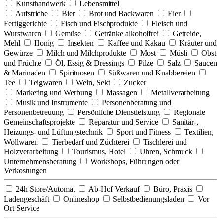
Kunsthandwerk
Lebensmittel
Aufstriche
Bier
Brot und Backwaren
Eier
Fertiggerichte
Fisch und Fischprodukte
Fleisch und
Wurstwaren
Gemüse
Getränke alkoholfrei
Getreide,
Mehl
Honig
Insekten
Kaffee und Kakau
Kräuter und
Gewürze
Milch und Milchprodukte
Most
Müsli
Obst
und Früchte
Öl, Essig & Dressings
Pilze
Salz
Saucen
& Marinaden
Spirituosen
Süßwaren und Knabbereien
Tee
Teigwaren
Wein, Sekt
Zucker
Marketing und Werbung
Massagen
Metallverarbeitung
Musik und Instrumente
Personenberatung und
Personenbetreuung
Persönliche Dienstleistung
Regionale
Gemeinschaftsprojekte
Reparatur und Service
Sanitär-,
Heizungs- und Lüftungstechnik
Sport und Fitness
Textilien,
Wollwaren
Tierbedarf und Züchterei
Tischlerei und
Holzverarbeitung
Tourismus, Hotel
Uhren, Schmuck
Unternehmensberatung
Workshops, Führungen oder
Verkostungen
24h Store/Automat
Ab-Hof Verkauf
Büro, Praxis
Ladengeschäft
Onlineshop
Selbstbedienungsladen
Vor
Ort Service