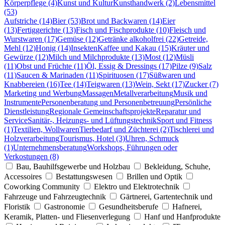
Körperpflege (4)
Kunst und Kultur
Kunsthandwerk (2)
Lebensmittel
(53)
Aufstriche (14)
Bier (53)
Brot und Backwaren (14)
Eier
(13)
Fertiggerichte (13)
Fisch und Fischprodukte (10)
Fleisch und
Wurstwaren (17)
Gemüse (12)
Getränke alkoholfrei (22)
Getreide,
Mehl (12)
Honig (14)
Insekten
Kaffee und Kakau (15)
Kräuter und
Gewürze (12)
Milch und Milchprodukte (13)
Most (12)
Müsli
(11)
Obst und Früchte (11)
Öl, Essig & Dressings (17)
Pilze (9)
Salz
(11)
Saucen & Marinaden (11)
Spirituosen (17)
Süßwaren und
Knabbereien (16)
Tee (14)
Teigwaren (13)
Wein, Sekt (17)
Zucker (7)
Marketing und Werbung
Massagen
Metallverarbeitung
Musik und
Instrumente
Personenberatung und Personenbetreuung
Persönliche
Dienstleistung
Regionale Gemeinschaftsprojekte
Reparatur und
Service
Sanitär-, Heizungs- und Lüftungstechnik
Sport und Fitness
(1)
Textilien, Wollwaren
Tierbedarf und Züchterei (2)
Tischlerei und
Holzverarbeitung
Tourismus, Hotel (3)
Uhren, Schmuck
(1)
Unternehmensberatung
Workshops, Führungen oder
Verkostungen (8)
Bau, Bauhilfsgewerbe und Holzbau
Bekleidung, Schuhe,
Accessoires
Bestattungswesen
Brillen und Optik
Coworking Community
Elektro und Elektrotechnik
Fahrzeuge und Fahrzeugtechnik
Gärtnerei, Gartentechnik und
Floristik
Gastronomie
Gesundheitsberufe
Hafnerei,
Keramik, Platten- und Fliesenverlegung
Hanf und Hanfprodukte