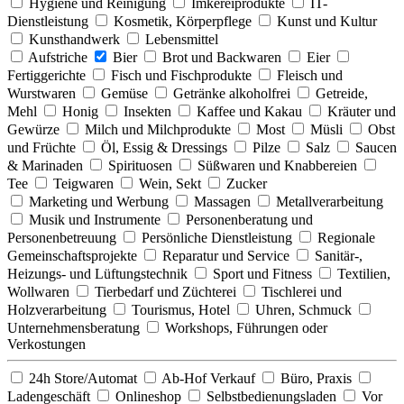
Hygiene und Reinigung
Imkereiprodukte
IT-
Dienstleistung
Kosmetik, Körperpflege
Kunst und Kultur
Kunsthandwerk
Lebensmittel
Aufstriche
Bier
Brot und Backwaren
Eier
Fertiggerichte
Fisch und Fischprodukte
Fleisch und
Wurstwaren
Gemüse
Getränke alkoholfrei
Getreide,
Mehl
Honig
Insekten
Kaffee und Kakau
Kräuter und
Gewürze
Milch und Milchprodukte
Most
Müsli
Obst
und Früchte
Öl, Essig & Dressings
Pilze
Salz
Saucen
& Marinaden
Spirituosen
Süßwaren und Knabbereien
Tee
Teigwaren
Wein, Sekt
Zucker
Marketing und Werbung
Massagen
Metallverarbeitung
Musik und Instrumente
Personenberatung und
Personenbetreuung
Persönliche Dienstleistung
Regionale
Gemeinschaftsprojekte
Reparatur und Service
Sanitär-,
Heizungs- und Lüftungstechnik
Sport und Fitness
Textilien,
Wollwaren
Tierbedarf und Züchterei
Tischlerei und
Holzverarbeitung
Tourismus, Hotel
Uhren, Schmuck
Unternehmensberatung
Workshops, Führungen oder
Verkostungen
24h Store/Automat
Ab-Hof Verkauf
Büro, Praxis
Ladengeschäft
Onlineshop
Selbstbedienungsladen
Vor