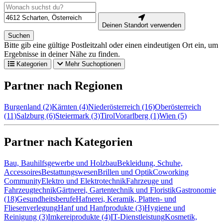
Deinen Standort verwenden
Suchen
Bitte gib eine gültige Postleitzahl oder einen eindeutigen Ort ein, um
Ergebnisse in deiner Nähe zu finden.
Kategorien
Mehr Suchoptionen
Partner nach Regionen
Burgenland (2)
Kärnten (4)
Niederösterreich (16)
Oberösterreich
(11)
Salzburg (6)
Steiermark (3)
Tirol
Vorarlberg (1)
Wien (5)
Partner nach Kategorien
Bau, Bauhilfsgewerbe und Holzbau
Bekleidung, Schuhe,
Accessoires
Bestattungswesen
Brillen und Optik
Coworking
Community
Elektro und Elektrotechnik
Fahrzeuge und
Fahrzeugtechnik
Gärtnerei, Gartentechnik und Floristik
Gastronomie
(18)
Gesundheitsberufe
Hafnerei, Keramik, Platten- und
Fliesenverlegung
Hanf und Hanfprodukte (3)
Hygiene und
Reinigung (3)
Imkereiprodukte (4)
IT-Dienstleistung
Kosmetik,