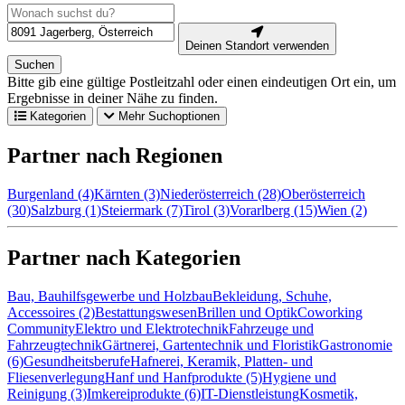
Deinen Standort verwenden
Suchen
Bitte gib eine gültige Postleitzahl oder einen eindeutigen Ort ein, um
Ergebnisse in deiner Nähe zu finden.
Kategorien
Mehr Suchoptionen
Partner nach Regionen
Burgenland (4)
Kärnten (3)
Niederösterreich (28)
Oberösterreich
(30)
Salzburg (1)
Steiermark (7)
Tirol (3)
Vorarlberg (15)
Wien (2)
Partner nach Kategorien
Bau, Bauhilfsgewerbe und Holzbau
Bekleidung, Schuhe,
Accessoires (2)
Bestattungswesen
Brillen und Optik
Coworking
Community
Elektro und Elektrotechnik
Fahrzeuge und
Fahrzeugtechnik
Gärtnerei, Gartentechnik und Floristik
Gastronomie
(6)
Gesundheitsberufe
Hafnerei, Keramik, Platten- und
Fliesenverlegung
Hanf und Hanfprodukte (5)
Hygiene und
Reinigung (3)
Imkereiprodukte (6)
IT-Dienstleistung
Kosmetik,