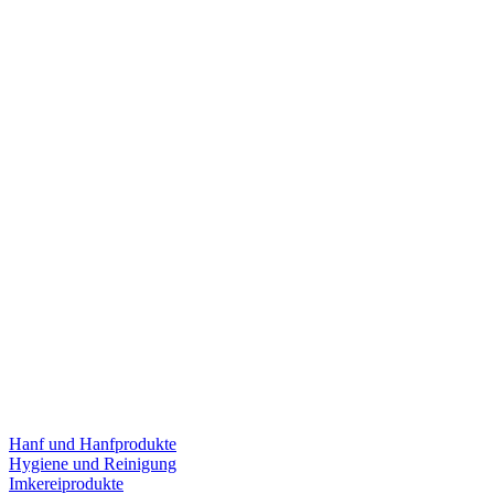
Hanf und Hanfprodukte
Hygiene und Reinigung
Imkereiprodukte