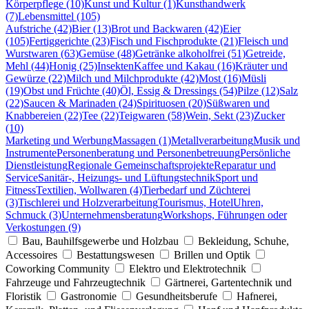
Körperpflege (10)
Kunst und Kultur (1)
Kunsthandwerk
(7)
Lebensmittel (105)
Aufstriche (42)
Bier (13)
Brot und Backwaren (42)
Eier
(105)
Fertiggerichte (23)
Fisch und Fischprodukte (21)
Fleisch und
Wurstwaren (63)
Gemüse (48)
Getränke alkoholfrei (51)
Getreide,
Mehl (44)
Honig (25)
Insekten
Kaffee und Kakau (16)
Kräuter und
Gewürze (22)
Milch und Milchprodukte (42)
Most (16)
Müsli
(19)
Obst und Früchte (40)
Öl, Essig & Dressings (54)
Pilze (12)
Salz
(22)
Saucen & Marinaden (24)
Spirituosen (20)
Süßwaren und
Knabbereien (22)
Tee (22)
Teigwaren (58)
Wein, Sekt (23)
Zucker
(10)
Marketing und Werbung
Massagen (1)
Metallverarbeitung
Musik und
Instrumente
Personenberatung und Personenbetreuung
Persönliche
Dienstleistung
Regionale Gemeinschaftsprojekte
Reparatur und
Service
Sanitär-, Heizungs- und Lüftungstechnik
Sport und
Fitness
Textilien, Wollwaren (4)
Tierbedarf und Züchterei
(3)
Tischlerei und Holzverarbeitung
Tourismus, Hotel
Uhren,
Schmuck (3)
Unternehmensberatung
Workshops, Führungen oder
Verkostungen (9)
Bau, Bauhilfsgewerbe und Holzbau
Bekleidung, Schuhe,
Accessoires
Bestattungswesen
Brillen und Optik
Coworking Community
Elektro und Elektrotechnik
Fahrzeuge und Fahrzeugtechnik
Gärtnerei, Gartentechnik und
Floristik
Gastronomie
Gesundheitsberufe
Hafnerei,