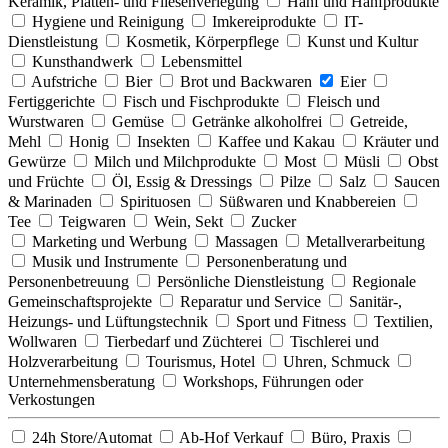
Keramik, Platten- und Fliesenverlegung
Hanf und Hanfprodukte
Hygiene und Reinigung
Imkereiprodukte
IT-
Dienstleistung
Kosmetik, Körperpflege
Kunst und Kultur
Kunsthandwerk
Lebensmittel
Aufstriche
Bier
Brot und Backwaren
Eier
Fertiggerichte
Fisch und Fischprodukte
Fleisch und
Wurstwaren
Gemüse
Getränke alkoholfrei
Getreide,
Mehl
Honig
Insekten
Kaffee und Kakau
Kräuter und
Gewürze
Milch und Milchprodukte
Most
Müsli
Obst
und Früchte
Öl, Essig & Dressings
Pilze
Salz
Saucen
& Marinaden
Spirituosen
Süßwaren und Knabbereien
Tee
Teigwaren
Wein, Sekt
Zucker
Marketing und Werbung
Massagen
Metallverarbeitung
Musik und Instrumente
Personenberatung und
Personenbetreuung
Persönliche Dienstleistung
Regionale
Gemeinschaftsprojekte
Reparatur und Service
Sanitär-,
Heizungs- und Lüftungstechnik
Sport und Fitness
Textilien,
Wollwaren
Tierbedarf und Züchterei
Tischlerei und
Holzverarbeitung
Tourismus, Hotel
Uhren, Schmuck
Unternehmensberatung
Workshops, Führungen oder
Verkostungen
24h Store/Automat
Ab-Hof Verkauf
Büro, Praxis