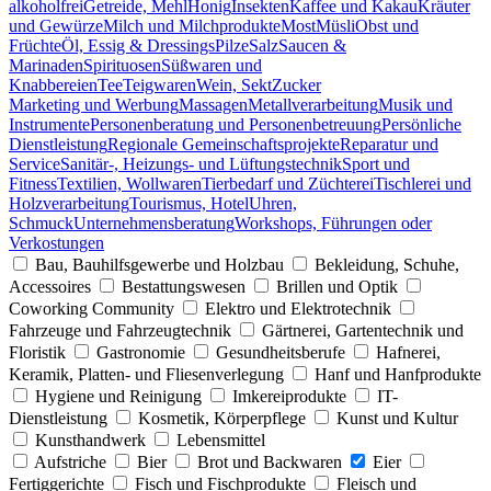
alkoholfrei
Getreide, Mehl
Honig
Insekten
Kaffee und Kakau
Kräuter
und Gewürze
Milch und Milchprodukte
Most
Müsli
Obst und
Früchte
Öl, Essig & Dressings
Pilze
Salz
Saucen &
Marinaden
Spirituosen
Süßwaren und
Knabbereien
Tee
Teigwaren
Wein, Sekt
Zucker
Marketing und Werbung
Massagen
Metallverarbeitung
Musik und
Instrumente
Personenberatung und Personenbetreuung
Persönliche
Dienstleistung
Regionale Gemeinschaftsprojekte
Reparatur und
Service
Sanitär-, Heizungs- und Lüftungstechnik
Sport und
Fitness
Textilien, Wollwaren
Tierbedarf und Züchterei
Tischlerei und
Holzverarbeitung
Tourismus, Hotel
Uhren,
Schmuck
Unternehmensberatung
Workshops, Führungen oder
Verkostungen
Bau, Bauhilfsgewerbe und Holzbau
Bekleidung, Schuhe,
Accessoires
Bestattungswesen
Brillen und Optik
Coworking Community
Elektro und Elektrotechnik
Fahrzeuge und Fahrzeugtechnik
Gärtnerei, Gartentechnik und
Floristik
Gastronomie
Gesundheitsberufe
Hafnerei,
Keramik, Platten- und Fliesenverlegung
Hanf und Hanfprodukte
Hygiene und Reinigung
Imkereiprodukte
IT-
Dienstleistung
Kosmetik, Körperpflege
Kunst und Kultur
Kunsthandwerk
Lebensmittel
Aufstriche
Bier
Brot und Backwaren
Eier
Fertiggerichte
Fisch und Fischprodukte
Fleisch und