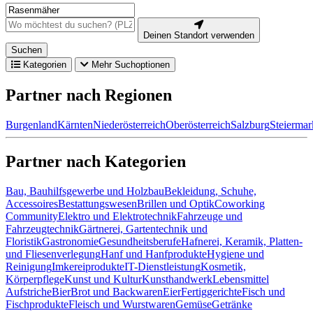
Deinen Standort verwenden
Suchen
Kategorien
Mehr Suchoptionen
Partner nach Regionen
Burgenland
Kärnten
Niederösterreich
Oberösterreich
Salzburg
Steiermar
Partner nach Kategorien
Bau, Bauhilfsgewerbe und Holzbau
Bekleidung, Schuhe,
Accessoires
Bestattungswesen
Brillen und Optik
Coworking
Community
Elektro und Elektrotechnik
Fahrzeuge und
Fahrzeugtechnik
Gärtnerei, Gartentechnik und
Floristik
Gastronomie
Gesundheitsberufe
Hafnerei, Keramik, Platten-
und Fliesenverlegung
Hanf und Hanfprodukte
Hygiene und
Reinigung
Imkereiprodukte
IT-Dienstleistung
Kosmetik,
Körperpflege
Kunst und Kultur
Kunsthandwerk
Lebensmittel
Aufstriche
Bier
Brot und Backwaren
Eier
Fertiggerichte
Fisch und
Fischprodukte
Fleisch und Wurstwaren
Gemüse
Getränke