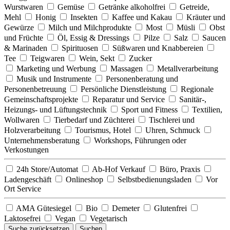
Wurstwaren
Gemüse
Getränke alkoholfrei
Getreide,
Mehl
Honig
Insekten
Kaffee und Kakau
Kräuter und
Gewürze
Milch und Milchprodukte
Most
Müsli
Obst
und Früchte
Öl, Essig & Dressings
Pilze
Salz
Saucen
& Marinaden
Spirituosen
Süßwaren und Knabbereien
Tee
Teigwaren
Wein, Sekt
Zucker
Marketing und Werbung
Massagen
Metallverarbeitung
Musik und Instrumente
Personenberatung und
Personenbetreuung
Persönliche Dienstleistung
Regionale
Gemeinschaftsprojekte
Reparatur und Service
Sanitär-,
Heizungs- und Lüftungstechnik
Sport und Fitness
Textilien,
Wollwaren
Tierbedarf und Züchterei
Tischlerei und
Holzverarbeitung
Tourismus, Hotel
Uhren, Schmuck
Unternehmensberatung
Workshops, Führungen oder
Verkostungen
24h Store/Automat
Ab-Hof Verkauf
Büro, Praxis
Ladengeschäft
Onlineshop
Selbstbedienungsladen
Vor
Ort Service
AMA Gütesiegel
Bio
Demeter
Glutenfrei
Laktosefrei
Vegan
Vegetarisch
Suche zurücksetzen
Suchen