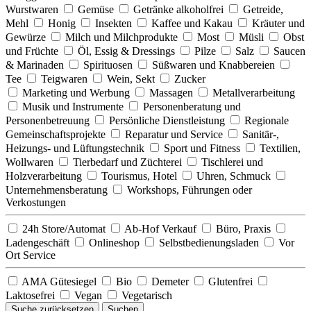
Wurstwaren
Gemüse
Getränke alkoholfrei
Getreide,
Mehl
Honig
Insekten
Kaffee und Kakau
Kräuter und
Gewürze
Milch und Milchprodukte
Most
Müsli
Obst
und Früchte
Öl, Essig & Dressings
Pilze
Salz
Saucen
& Marinaden
Spirituosen
Süßwaren und Knabbereien
Tee
Teigwaren
Wein, Sekt
Zucker
Marketing und Werbung
Massagen
Metallverarbeitung
Musik und Instrumente
Personenberatung und
Personenbetreuung
Persönliche Dienstleistung
Regionale
Gemeinschaftsprojekte
Reparatur und Service
Sanitär-,
Heizungs- und Lüftungstechnik
Sport und Fitness
Textilien,
Wollwaren
Tierbedarf und Züchterei
Tischlerei und
Holzverarbeitung
Tourismus, Hotel
Uhren, Schmuck
Unternehmensberatung
Workshops, Führungen oder
Verkostungen
24h Store/Automat
Ab-Hof Verkauf
Büro, Praxis
Ladengeschäft
Onlineshop
Selbstbedienungsladen
Vor
Ort Service
AMA Gütesiegel
Bio
Demeter
Glutenfrei
Laktosefrei
Vegan
Vegetarisch
Suche zurücksetzen
Suchen