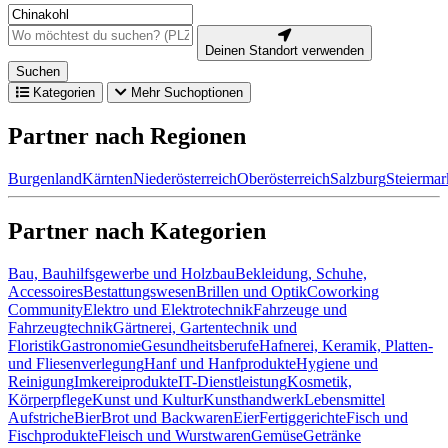
Deinen Standort verwenden
Suchen
Kategorien
Mehr Suchoptionen
Partner nach Regionen
Burgenland
Kärnten
Niederösterreich
Oberösterreich
Salzburg
Steiermar
Partner nach Kategorien
Bau, Bauhilfsgewerbe und Holzbau
Bekleidung, Schuhe,
Accessoires
Bestattungswesen
Brillen und Optik
Coworking
Community
Elektro und Elektrotechnik
Fahrzeuge und
Fahrzeugtechnik
Gärtnerei, Gartentechnik und
Floristik
Gastronomie
Gesundheitsberufe
Hafnerei, Keramik, Platten-
und Fliesenverlegung
Hanf und Hanfprodukte
Hygiene und
Reinigung
Imkereiprodukte
IT-Dienstleistung
Kosmetik,
Körperpflege
Kunst und Kultur
Kunsthandwerk
Lebensmittel
Aufstriche
Bier
Brot und Backwaren
Eier
Fertiggerichte
Fisch und
Fischprodukte
Fleisch und Wurstwaren
Gemüse
Getränke