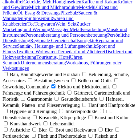
alkoholfrei
Getreide, Mehl
Honig
Insekten
Kaffee und Kakau
Kräuter
und Gewürze
Milch und Milchprodukte
Most
Müsli
Obst und
Früchte
Öl, Essig & Dressings
Pilze
Salz
Saucen &
Marinaden
Spirituosen
Süßwaren und
Knabbereien
Tee
Teigwaren
Wein, Sekt
Zucker
Marketing und Werbung
Massagen
Metallverarbeitung
Musik und
Instrumente
Personenberatung und Personenbetreuung
Persönliche
Dienstleistung
Regionale Gemeinschaftsprojekte
Reparatur und
Service
Sanitär-, Heizungs- und Lüftungstechnik
Sport und
Fitness
Textilien, Wollwaren
Tierbedarf und Züchterei
Tischlerei und
Holzverarbeitung
Tourismus, Hotel
Uhren,
Schmuck
Unternehmensberatung
Workshops, Führungen oder
Verkostungen
Bau, Bauhilfsgewerbe und Holzbau
Bekleidung, Schuhe,
Accessoires
Bestattungswesen
Brillen und Optik
Coworking Community
Elektro und Elektrotechnik
Fahrzeuge und Fahrzeugtechnik
Gärtnerei, Gartentechnik und
Floristik
Gastronomie
Gesundheitsberufe
Hafnerei,
Keramik, Platten- und Fliesenverlegung
Hanf und Hanfprodukte
Hygiene und Reinigung
Imkereiprodukte
IT-
Dienstleistung
Kosmetik, Körperpflege
Kunst und Kultur
Kunsthandwerk
Lebensmittel
Aufstriche
Bier
Brot und Backwaren
Eier
Fertiggerichte
Fisch und Fischprodukte
Fleisch und