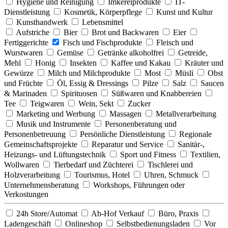
Hygiene und Reinigung
Imkereiprodukte
IT-
Dienstleistung
Kosmetik, Körperpflege
Kunst und Kultur
Kunsthandwerk
Lebensmittel
Aufstriche
Bier
Brot und Backwaren
Eier
Fertiggerichte
Fisch und Fischprodukte
Fleisch und
Wurstwaren
Gemüse
Getränke alkoholfrei
Getreide,
Mehl
Honig
Insekten
Kaffee und Kakau
Kräuter und
Gewürze
Milch und Milchprodukte
Most
Müsli
Obst
und Früchte
Öl, Essig & Dressings
Pilze
Salz
Saucen
& Marinaden
Spirituosen
Süßwaren und Knabbereien
Tee
Teigwaren
Wein, Sekt
Zucker
Marketing und Werbung
Massagen
Metallverarbeitung
Musik und Instrumente
Personenberatung und
Personenbetreuung
Persönliche Dienstleistung
Regionale
Gemeinschaftsprojekte
Reparatur und Service
Sanitär-,
Heizungs- und Lüftungstechnik
Sport und Fitness
Textilien,
Wollwaren
Tierbedarf und Züchterei
Tischlerei und
Holzverarbeitung
Tourismus, Hotel
Uhren, Schmuck
Unternehmensberatung
Workshops, Führungen oder
Verkostungen
24h Store/Automat
Ab-Hof Verkauf
Büro, Praxis
Ladengeschäft
Onlineshop
Selbstbedienungsladen
Vor