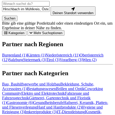
Deinen Standort verwenden
Suchen
Bitte gib eine gültige Postleitzahl oder einen eindeutigen Ort ein, um
Ergebnisse in deiner Nähe zu finden.
Kategorien
Mehr Suchoptionen
Partner nach Regionen
Burgenland (1)
Kärnten (1)
Niederösterreich (11)
Oberösterreich
(12)
Salzburg
Steiermark (3)
Tirol (3)
Vorarlberg (3)
Wien (2)
Partner nach Kategorien
Bau, Bauhilfsgewerbe und Holzbau
Bekleidung, Schuhe,
Accessoires (1)
Bestattungswesen
Brillen und Optik
Coworking
Community
Elektro und Elektrotechnik
Fahrzeuge und
Fahrzeugtechnik
Gärtnerei, Gartentechnik und Floristik
(1)
Gastronomie (6)
Gesundheitsberufe
Hafnerei, Keramik, Platten-
und Fliesenverlegung
Hanf und Hanfprodukte (2)
Hygiene und
Reinigung (3)
Imkereiprodukte (3)
IT-Dienstleistung
Kosmetik,