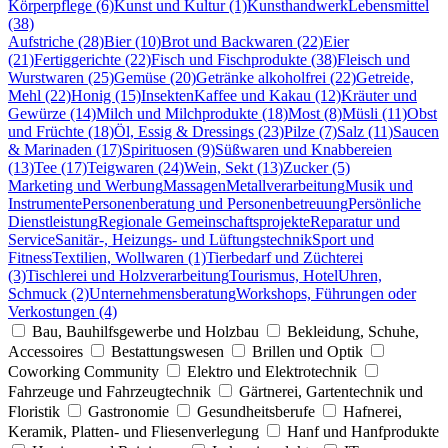
Körperpflege (6)
Kunst und Kultur (1)
Kunsthandwerk
Lebensmittel
(38)
Aufstriche (28)
Bier (10)
Brot und Backwaren (22)
Eier
(21)
Fertiggerichte (22)
Fisch und Fischprodukte (38)
Fleisch und
Wurstwaren (25)
Gemüse (20)
Getränke alkoholfrei (22)
Getreide,
Mehl (22)
Honig (15)
Insekten
Kaffee und Kakau (12)
Kräuter und
Gewürze (14)
Milch und Milchprodukte (18)
Most (8)
Müsli (11)
Obst
und Früchte (18)
Öl, Essig & Dressings (23)
Pilze (7)
Salz (11)
Saucen
& Marinaden (17)
Spirituosen (9)
Süßwaren und Knabbereien
(13)
Tee (17)
Teigwaren (24)
Wein, Sekt (13)
Zucker (5)
Marketing und Werbung
Massagen
Metallverarbeitung
Musik und
Instrumente
Personenberatung und Personenbetreuung
Persönliche
Dienstleistung
Regionale Gemeinschaftsprojekte
Reparatur und
Service
Sanitär-, Heizungs- und Lüftungstechnik
Sport und
Fitness
Textilien, Wollwaren (1)
Tierbedarf und Züchterei
(3)
Tischlerei und Holzverarbeitung
Tourismus, Hotel
Uhren,
Schmuck (2)
Unternehmensberatung
Workshops, Führungen oder
Verkostungen (4)
Bau, Bauhilfsgewerbe und Holzbau
Bekleidung, Schuhe,
Accessoires
Bestattungswesen
Brillen und Optik
Coworking Community
Elektro und Elektrotechnik
Fahrzeuge und Fahrzeugtechnik
Gärtnerei, Gartentechnik und
Floristik
Gastronomie
Gesundheitsberufe
Hafnerei,
Keramik, Platten- und Fliesenverlegung
Hanf und Hanfprodukte