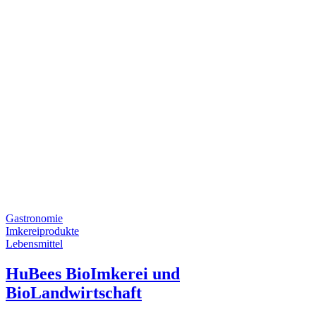
Gastronomie
Imkereiprodukte
Lebensmittel
HuBees BioImkerei und
BioLandwirtschaft