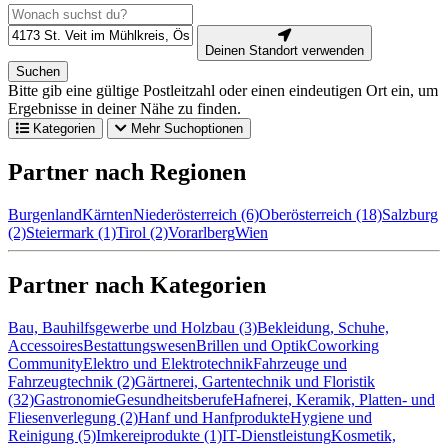
Deinen Standort verwenden
Suchen
Bitte gib eine gültige Postleitzahl oder einen eindeutigen Ort ein, um
Ergebnisse in deiner Nähe zu finden.
Kategorien
Mehr Suchoptionen
Partner nach Regionen
Burgenland
Kärnten
Niederösterreich (6)
Oberösterreich (18)
Salzburg
(2)
Steiermark (1)
Tirol (2)
Vorarlberg
Wien
Partner nach Kategorien
Bau, Bauhilfsgewerbe und Holzbau (3)
Bekleidung, Schuhe,
Accessoires
Bestattungswesen
Brillen und Optik
Coworking
Community
Elektro und Elektrotechnik
Fahrzeuge und
Fahrzeugtechnik (2)
Gärtnerei, Gartentechnik und Floristik
(32)
Gastronomie
Gesundheitsberufe
Hafnerei, Keramik, Platten- und
Fliesenverlegung (2)
Hanf und Hanfprodukte
Hygiene und
Reinigung (5)
Imkereiprodukte (1)
IT-Dienstleistung
Kosmetik,