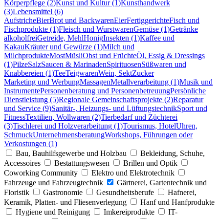
Körperpflege (2)
Kunst und Kultur (1)
Kunsthandwerk
(3)
Lebensmittel (6)
Aufstriche
Bier
Brot und Backwaren
Eier
Fertiggerichte
Fisch und
Fischprodukte (1)
Fleisch und Wurstwaren
Gemüse (1)
Getränke
alkoholfrei
Getreide, Mehl
Honig
Insekten (1)
Kaffee und
Kakau
Kräuter und Gewürze (1)
Milch und
Milchprodukte
Most
Müsli
Obst und Früchte
Öl, Essig & Dressings
(1)
Pilze
Salz
Saucen & Marinaden
Spirituosen
Süßwaren und
Knabbereien (1)
Tee
Teigwaren
Wein, Sekt
Zucker
Marketing und Werbung
Massagen
Metallverarbeitung (1)
Musik und
Instrumente
Personenberatung und Personenbetreuung
Persönliche
Dienstleistung (5)
Regionale Gemeinschaftsprojekte (2)
Reparatur
und Service (9)
Sanitär-, Heizungs- und Lüftungstechnik
Sport und
Fitness
Textilien, Wollwaren (2)
Tierbedarf und Züchterei
(3)
Tischlerei und Holzverarbeitung (1)
Tourismus, Hotel
Uhren,
Schmuck
Unternehmensberatung
Workshops, Führungen oder
Verkostungen (1)
Bau, Bauhilfsgewerbe und Holzbau
Bekleidung, Schuhe,
Accessoires
Bestattungswesen
Brillen und Optik
Coworking Community
Elektro und Elektrotechnik
Fahrzeuge und Fahrzeugtechnik
Gärtnerei, Gartentechnik und
Floristik
Gastronomie
Gesundheitsberufe
Hafnerei,
Keramik, Platten- und Fliesenverlegung
Hanf und Hanfprodukte
Hygiene und Reinigung
Imkereiprodukte
IT-