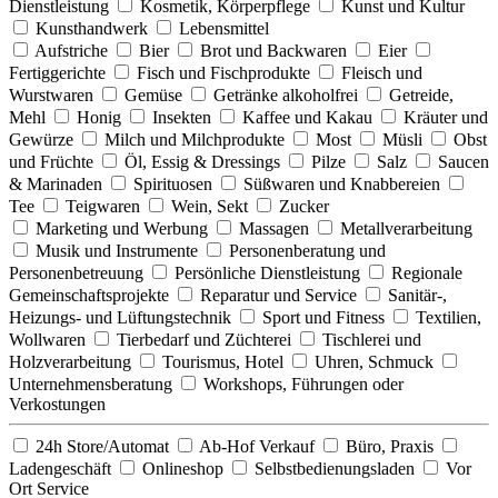
Dienstleistung
Kosmetik, Körperpflege
Kunst und Kultur
Kunsthandwerk
Lebensmittel
Aufstriche
Bier
Brot und Backwaren
Eier
Fertiggerichte
Fisch und Fischprodukte
Fleisch und
Wurstwaren
Gemüse
Getränke alkoholfrei
Getreide,
Mehl
Honig
Insekten
Kaffee und Kakau
Kräuter und
Gewürze
Milch und Milchprodukte
Most
Müsli
Obst
und Früchte
Öl, Essig & Dressings
Pilze
Salz
Saucen
& Marinaden
Spirituosen
Süßwaren und Knabbereien
Tee
Teigwaren
Wein, Sekt
Zucker
Marketing und Werbung
Massagen
Metallverarbeitung
Musik und Instrumente
Personenberatung und
Personenbetreuung
Persönliche Dienstleistung
Regionale
Gemeinschaftsprojekte
Reparatur und Service
Sanitär-,
Heizungs- und Lüftungstechnik
Sport und Fitness
Textilien,
Wollwaren
Tierbedarf und Züchterei
Tischlerei und
Holzverarbeitung
Tourismus, Hotel
Uhren, Schmuck
Unternehmensberatung
Workshops, Führungen oder
Verkostungen
24h Store/Automat
Ab-Hof Verkauf
Büro, Praxis
Ladengeschäft
Onlineshop
Selbstbedienungsladen
Vor
Ort Service