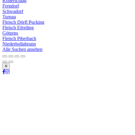
Kollerschlag
Ferndorf
Schwadorf
Turnau
Fleisch Dörfl Pucking
Fleisch Eferding
Götzens
Fleisch Piberbach
Niederhollabrunn
Alle Suchen ansehen
Schließen