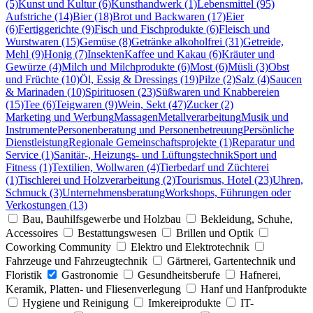
(5)
Kunst und Kultur (6)
Kunsthandwerk (1)
Lebensmittel (95)
Aufstriche (14)
Bier (18)
Brot und Backwaren (17)
Eier
(6)
Fertiggerichte (9)
Fisch und Fischprodukte (6)
Fleisch und
Wurstwaren (15)
Gemüse (8)
Getränke alkoholfrei (31)
Getreide,
Mehl (9)
Honig (7)
Insekten
Kaffee und Kakau (6)
Kräuter und
Gewürze (4)
Milch und Milchprodukte (6)
Most (6)
Müsli (3)
Obst
und Früchte (10)
Öl, Essig & Dressings (19)
Pilze (2)
Salz (4)
Saucen
& Marinaden (10)
Spirituosen (23)
Süßwaren und Knabbereien
(15)
Tee (6)
Teigwaren (9)
Wein, Sekt (47)
Zucker (2)
Marketing und Werbung
Massagen
Metallverarbeitung
Musik und
Instrumente
Personenberatung und Personenbetreuung
Persönliche
Dienstleistung
Regionale Gemeinschaftsprojekte (1)
Reparatur und
Service (1)
Sanitär-, Heizungs- und Lüftungstechnik
Sport und
Fitness (1)
Textilien, Wollwaren (4)
Tierbedarf und Züchterei
(1)
Tischlerei und Holzverarbeitung (2)
Tourismus, Hotel (23)
Uhren,
Schmuck (3)
Unternehmensberatung
Workshops, Führungen oder
Verkostungen (13)
Bau, Bauhilfsgewerbe und Holzbau
Bekleidung, Schuhe,
Accessoires
Bestattungswesen
Brillen und Optik
Coworking Community
Elektro und Elektrotechnik
Fahrzeuge und Fahrzeugtechnik
Gärtnerei, Gartentechnik und
Floristik
Gastronomie
Gesundheitsberufe
Hafnerei,
Keramik, Platten- und Fliesenverlegung
Hanf und Hanfprodukte
Hygiene und Reinigung
Imkereiprodukte
IT-