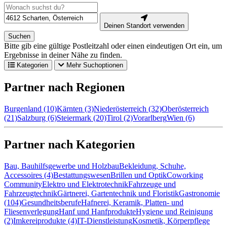
Deinen Standort verwenden
Suchen
Bitte gib eine gültige Postleitzahl oder einen eindeutigen Ort ein, um
Ergebnisse in deiner Nähe zu finden.
Kategorien
Mehr Suchoptionen
Partner nach Regionen
Burgenland (10)
Kärnten (3)
Niederösterreich (32)
Oberösterreich
(21)
Salzburg (6)
Steiermark (20)
Tirol (2)
Vorarlberg
Wien (6)
Partner nach Kategorien
Bau, Bauhilfsgewerbe und Holzbau
Bekleidung, Schuhe,
Accessoires (4)
Bestattungswesen
Brillen und Optik
Coworking
Community
Elektro und Elektrotechnik
Fahrzeuge und
Fahrzeugtechnik
Gärtnerei, Gartentechnik und Floristik
Gastronomie
(104)
Gesundheitsberufe
Hafnerei, Keramik, Platten- und
Fliesenverlegung
Hanf und Hanfprodukte
Hygiene und Reinigung
(2)
Imkereiprodukte (4)
IT-Dienstleistung
Kosmetik, Körperpflege