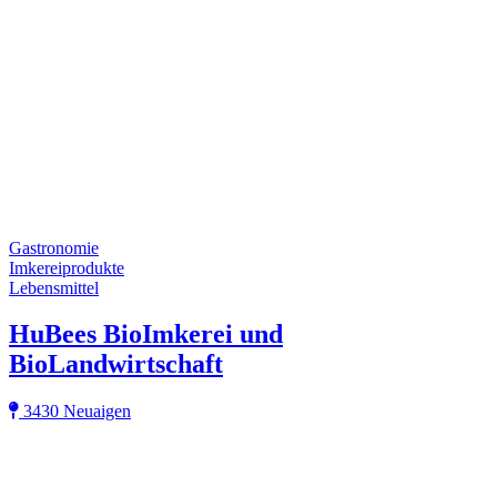
Gastronomie
Imkereiprodukte
Lebensmittel
HuBees BioImkerei und
BioLandwirtschaft
3430 Neuaigen