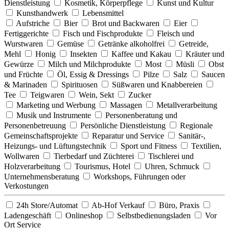
Dienstleistung
Kosmetik, Körperpflege
Kunst und Kultur
Kunsthandwerk
Lebensmittel
Aufstriche
Bier
Brot und Backwaren
Eier
Fertiggerichte
Fisch und Fischprodukte
Fleisch und
Wurstwaren
Gemüse
Getränke alkoholfrei
Getreide,
Mehl
Honig
Insekten
Kaffee und Kakau
Kräuter und
Gewürze
Milch und Milchprodukte
Most
Müsli
Obst
und Früchte
Öl, Essig & Dressings
Pilze
Salz
Saucen
& Marinaden
Spirituosen
Süßwaren und Knabbereien
Tee
Teigwaren
Wein, Sekt
Zucker
Marketing und Werbung
Massagen
Metallverarbeitung
Musik und Instrumente
Personenberatung und
Personenbetreuung
Persönliche Dienstleistung
Regionale
Gemeinschaftsprojekte
Reparatur und Service
Sanitär-,
Heizungs- und Lüftungstechnik
Sport und Fitness
Textilien,
Wollwaren
Tierbedarf und Züchterei
Tischlerei und
Holzverarbeitung
Tourismus, Hotel
Uhren, Schmuck
Unternehmensberatung
Workshops, Führungen oder
Verkostungen
24h Store/Automat
Ab-Hof Verkauf
Büro, Praxis
Ladengeschäft
Onlineshop
Selbstbedienungsladen
Vor
Ort Service