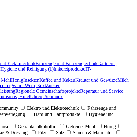
und Elektrotechnik
Fahrzeuge und Fahrzeugtechnik
Gärtnerei,
e
Hygiene und Reinigung (1)
Imkereiprodukte
IT-
, Mehl
Honig
Insekten
Kaffee und Kakau
Kräuter und Gewürze
Milch
ee
Teigwaren
Wein, Sekt
Zucker
leistung
Regionale Gemeinschaftsprojekte
Reparatur und Service
ourismus, Hotel
Uhren, Schmuck
ommunity
Elektro und Elektrotechnik
Fahrzeuge und
esenverlegung
Hanf und Hanfprodukte
Hygiene und
l
müse
Getränke alkoholfrei
Getreide, Mehl
Honig
sig & Dressings
Pilze
Salz
Saucen & Marinaden