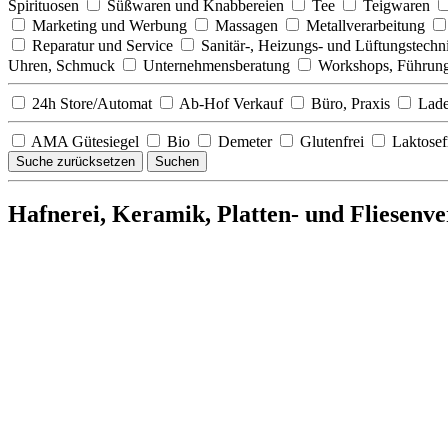
Spirituosen
Süßwaren und Knabbereien
Tee
Teigwaren
Marketing und Werbung
Massagen
Metallverarbeitung
Reparatur und Service
Sanitär-, Heizungs- und Lüftungstech
Uhren, Schmuck
Unternehmensberatung
Workshops, Führung
24h Store/Automat
Ab-Hof Verkauf
Büro, Praxis
Lade
AMA Gütesiegel
Bio
Demeter
Glutenfrei
Laktosef
Suche zurücksetzen
Suchen
Hafnerei, Keramik, Platten- und Fliesenv