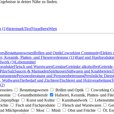
 Ergebnisse in deiner Nähe zu finden.
 (1)
Steiermark
Tirol
Vorarlberg
Wien
res
Bestattungswesen
Brillen und Optik
Coworking Community
Elektro 
i, Keramik, Platten- und Fliesenverlegung (11)
Hanf und Hanfprodukt
dwerk (3)
Lebensmittel
produkte
Fleisch und Wurstwaren
Gemüse
Getränke alkoholfrei
Getreide
Pilze
Salz
Saucen & Marinaden
Spirituosen
Süßwaren und Knabbereien
T
nstrumente
Personenberatung und Personenbetreuung
Persönliche Dienst
n, Wollwaren
Tierbedarf und Züchterei
Tischlerei und Holzverarbeitung
T
(2)
essoires
Bestattungswesen
Brillen und Optik
Coworking C
onomie
Gesundheitsberufe
Hafnerei, Keramik, Platten- und Fli
örperpflege
Kunst und Kultur
Kunsthandwerk
Lebensmitte
richte
Fisch und Fischprodukte
Fleisch und Wurstwaren
Ge
nd Milchprodukte
Most
Müsli
Obst und Früchte
Öl, Es