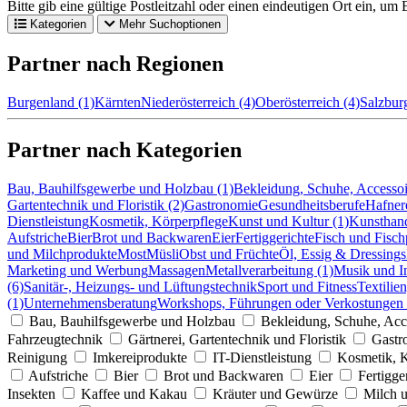
Bitte gib eine gültige Postleitzahl oder einen eindeutigen Ort ein, um
Kategorien
Mehr Suchoptionen
Partner nach Regionen
Burgenland (1)
Kärnten
Niederösterreich (4)
Oberösterreich (4)
Salzburg
Partner nach Kategorien
Bau, Bauhilfsgewerbe und Holzbau (1)
Bekleidung, Schuhe, Accessoi
Gartentechnik und Floristik (2)
Gastronomie
Gesundheitsberufe
Hafnere
Dienstleistung
Kosmetik, Körperpflege
Kunst und Kultur (1)
Kunsthan
Aufstriche
Bier
Brot und Backwaren
Eier
Fertiggerichte
Fisch und Fisch
und Milchprodukte
Most
Müsli
Obst und Früchte
Öl, Essig & Dressings
Marketing und Werbung
Massagen
Metallverarbeitung (1)
Musik und I
(6)
Sanitär-, Heizungs- und Lüftungstechnik
Sport und Fitness
Textilie
(1)
Unternehmensberatung
Workshops, Führungen oder Verkostungen 
Bau, Bauhilfsgewerbe und Holzbau
Bekleidung, Schuhe, Acc
Fahrzeugtechnik
Gärtnerei, Gartentechnik und Floristik
Gastr
Reinigung
Imkereiprodukte
IT-Dienstleistung
Kosmetik, K
Aufstriche
Bier
Brot und Backwaren
Eier
Fertigge
Insekten
Kaffee und Kakau
Kräuter und Gewürze
Milch u