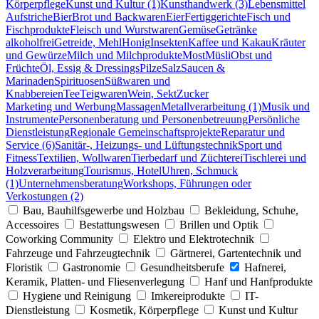
Körperpflege
Kunst und Kultur (1)
Kunsthandwerk (3)
Lebensmittel
Aufstriche
Bier
Brot und Backwaren
Eier
Fertiggerichte
Fisch und
Fischprodukte
Fleisch und Wurstwaren
Gemüse
Getränke
alkoholfrei
Getreide, Mehl
Honig
Insekten
Kaffee und Kakau
Kräuter
und Gewürze
Milch und Milchprodukte
Most
Müsli
Obst und
Früchte
Öl, Essig & Dressings
Pilze
Salz
Saucen &
Marinaden
Spirituosen
Süßwaren und
Knabbereien
Tee
Teigwaren
Wein, Sekt
Zucker
Marketing und Werbung
Massagen
Metallverarbeitung (1)
Musik und
Instrumente
Personenberatung und Personenbetreuung
Persönliche
Dienstleistung
Regionale Gemeinschaftsprojekte
Reparatur und
Service (6)
Sanitär-, Heizungs- und Lüftungstechnik
Sport und
Fitness
Textilien, Wollwaren
Tierbedarf und Züchterei
Tischlerei und
Holzverarbeitung
Tourismus, Hotel
Uhren, Schmuck
(1)
Unternehmensberatung
Workshops, Führungen oder
Verkostungen (2)
Bau, Bauhilfsgewerbe und Holzbau
Bekleidung, Schuhe,
Accessoires
Bestattungswesen
Brillen und Optik
Coworking Community
Elektro und Elektrotechnik
Fahrzeuge und Fahrzeugtechnik
Gärtnerei, Gartentechnik und
Floristik
Gastronomie
Gesundheitsberufe
Hafnerei,
Keramik, Platten- und Fliesenverlegung
Hanf und Hanfprodukte
Hygiene und Reinigung
Imkereiprodukte
IT-
Dienstleistung
Kosmetik, Körperpflege
Kunst und Kultur