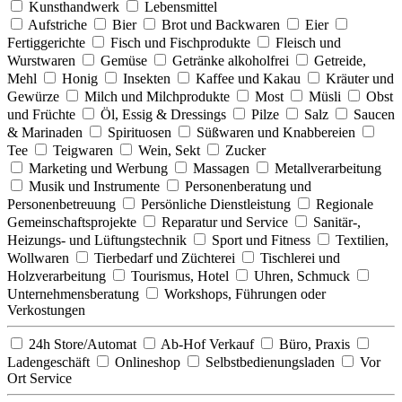
Kunsthandwerk
Lebensmittel
Aufstriche
Bier
Brot und Backwaren
Eier
Fertiggerichte
Fisch und Fischprodukte
Fleisch und
Wurstwaren
Gemüse
Getränke alkoholfrei
Getreide,
Mehl
Honig
Insekten
Kaffee und Kakau
Kräuter und
Gewürze
Milch und Milchprodukte
Most
Müsli
Obst
und Früchte
Öl, Essig & Dressings
Pilze
Salz
Saucen
& Marinaden
Spirituosen
Süßwaren und Knabbereien
Tee
Teigwaren
Wein, Sekt
Zucker
Marketing und Werbung
Massagen
Metallverarbeitung
Musik und Instrumente
Personenberatung und
Personenbetreuung
Persönliche Dienstleistung
Regionale
Gemeinschaftsprojekte
Reparatur und Service
Sanitär-,
Heizungs- und Lüftungstechnik
Sport und Fitness
Textilien,
Wollwaren
Tierbedarf und Züchterei
Tischlerei und
Holzverarbeitung
Tourismus, Hotel
Uhren, Schmuck
Unternehmensberatung
Workshops, Führungen oder
Verkostungen
24h Store/Automat
Ab-Hof Verkauf
Büro, Praxis
Ladengeschäft
Onlineshop
Selbstbedienungsladen
Vor
Ort Service