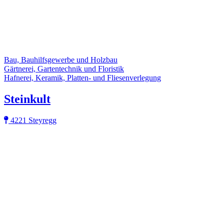
Bau, Bauhilfsgewerbe und Holzbau
Gärtnerei, Gartentechnik und Floristik
Hafnerei, Keramik, Platten- und Fliesenverlegung
Steinkult
4221 Steyregg