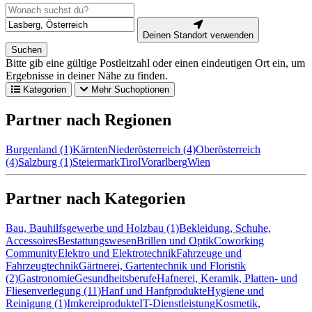
Deinen Standort verwenden
Suchen
Bitte gib eine gültige Postleitzahl oder einen eindeutigen Ort ein, um
Ergebnisse in deiner Nähe zu finden.
Kategorien
Mehr Suchoptionen
Partner nach Regionen
Burgenland (1)
Kärnten
Niederösterreich (4)
Oberösterreich
(4)
Salzburg (1)
Steiermark
Tirol
Vorarlberg
Wien
Partner nach Kategorien
Bau, Bauhilfsgewerbe und Holzbau (1)
Bekleidung, Schuhe,
Accessoires
Bestattungswesen
Brillen und Optik
Coworking
Community
Elektro und Elektrotechnik
Fahrzeuge und
Fahrzeugtechnik
Gärtnerei, Gartentechnik und Floristik
(2)
Gastronomie
Gesundheitsberufe
Hafnerei, Keramik, Platten- und
Fliesenverlegung (11)
Hanf und Hanfprodukte
Hygiene und
Reinigung (1)
Imkereiprodukte
IT-Dienstleistung
Kosmetik,