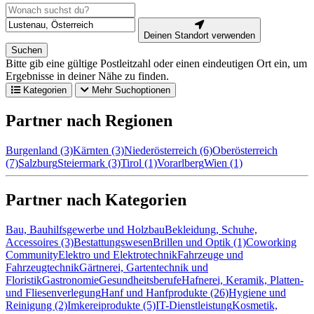
Deinen Standort verwenden
Suchen
Bitte gib eine gültige Postleitzahl oder einen eindeutigen Ort ein, um
Ergebnisse in deiner Nähe zu finden.
Kategorien
Mehr Suchoptionen
Partner nach Regionen
Burgenland (3)
Kärnten (3)
Niederösterreich (6)
Oberösterreich
(7)
Salzburg
Steiermark (3)
Tirol (1)
Vorarlberg
Wien (1)
Partner nach Kategorien
Bau, Bauhilfsgewerbe und Holzbau
Bekleidung, Schuhe,
Accessoires (3)
Bestattungswesen
Brillen und Optik (1)
Coworking
Community
Elektro und Elektrotechnik
Fahrzeuge und
Fahrzeugtechnik
Gärtnerei, Gartentechnik und
Floristik
Gastronomie
Gesundheitsberufe
Hafnerei, Keramik, Platten-
und Fliesenverlegung
Hanf und Hanfprodukte (26)
Hygiene und
Reinigung (2)
Imkereiprodukte (5)
IT-Dienstleistung
Kosmetik,