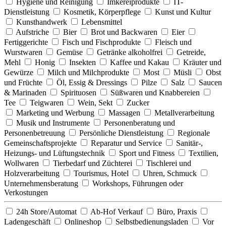
Hygiene und Reinigung
Imkereiprodukte
IT-
Dienstleistung
Kosmetik, Körperpflege
Kunst und Kultur
Kunsthandwerk
Lebensmittel
Aufstriche
Bier
Brot und Backwaren
Eier
Fertiggerichte
Fisch und Fischprodukte
Fleisch und
Wurstwaren
Gemüse
Getränke alkoholfrei
Getreide,
Mehl
Honig
Insekten
Kaffee und Kakau
Kräuter und
Gewürze
Milch und Milchprodukte
Most
Müsli
Obst
und Früchte
Öl, Essig & Dressings
Pilze
Salz
Saucen
& Marinaden
Spirituosen
Süßwaren und Knabbereien
Tee
Teigwaren
Wein, Sekt
Zucker
Marketing und Werbung
Massagen
Metallverarbeitung
Musik und Instrumente
Personenberatung und
Personenbetreuung
Persönliche Dienstleistung
Regionale
Gemeinschaftsprojekte
Reparatur und Service
Sanitär-,
Heizungs- und Lüftungstechnik
Sport und Fitness
Textilien,
Wollwaren
Tierbedarf und Züchterei
Tischlerei und
Holzverarbeitung
Tourismus, Hotel
Uhren, Schmuck
Unternehmensberatung
Workshops, Führungen oder
Verkostungen
24h Store/Automat
Ab-Hof Verkauf
Büro, Praxis
Ladengeschäft
Onlineshop
Selbstbedienungsladen
Vor