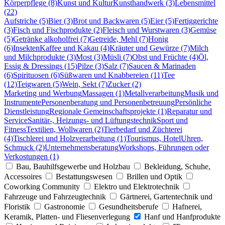
Körperpflege (8)
Kunst und Kultur
Kunsthandwerk (3)
Lebensmittel
(22)
Aufstriche (5)
Bier (3)
Brot und Backwaren (5)
Eier (5)
Fertiggerichte
(3)
Fisch und Fischprodukte (2)
Fleisch und Wurstwaren (3)
Gemüse
(5)
Getränke alkoholfrei (7)
Getreide, Mehl (7)
Honig
(6)
Insekten
Kaffee und Kakau (4)
Kräuter und Gewürze (7)
Milch
und Milchprodukte (3)
Most (3)
Müsli (7)
Obst und Früchte (4)
Öl,
Essig & Dressings (15)
Pilze (3)
Salz (7)
Saucen & Marinaden
(6)
Spirituosen (6)
Süßwaren und Knabbereien (11)
Tee
(12)
Teigwaren (5)
Wein, Sekt (7)
Zucker (2)
Marketing und Werbung
Massagen (1)
Metallverarbeitung
Musik und
Instrumente
Personenberatung und Personenbetreuung
Persönliche
Dienstleistung
Regionale Gemeinschaftsprojekte (1)
Reparatur und
Service
Sanitär-, Heizungs- und Lüftungstechnik
Sport und
Fitness
Textilien, Wollwaren (2)
Tierbedarf und Züchterei
(4)
Tischlerei und Holzverarbeitung (1)
Tourismus, Hotel
Uhren,
Schmuck (2)
Unternehmensberatung
Workshops, Führungen oder
Verkostungen (1)
Bau, Bauhilfsgewerbe und Holzbau
Bekleidung, Schuhe,
Accessoires
Bestattungswesen
Brillen und Optik
Coworking Community
Elektro und Elektrotechnik
Fahrzeuge und Fahrzeugtechnik
Gärtnerei, Gartentechnik und
Floristik
Gastronomie
Gesundheitsberufe
Hafnerei,
Keramik, Platten- und Fliesenverlegung
Hanf und Hanfprodukte