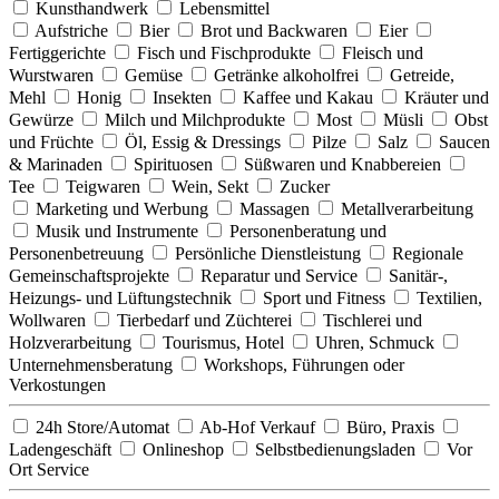
Kunsthandwerk
Lebensmittel
Aufstriche
Bier
Brot und Backwaren
Eier
Fertiggerichte
Fisch und Fischprodukte
Fleisch und
Wurstwaren
Gemüse
Getränke alkoholfrei
Getreide,
Mehl
Honig
Insekten
Kaffee und Kakau
Kräuter und
Gewürze
Milch und Milchprodukte
Most
Müsli
Obst
und Früchte
Öl, Essig & Dressings
Pilze
Salz
Saucen
& Marinaden
Spirituosen
Süßwaren und Knabbereien
Tee
Teigwaren
Wein, Sekt
Zucker
Marketing und Werbung
Massagen
Metallverarbeitung
Musik und Instrumente
Personenberatung und
Personenbetreuung
Persönliche Dienstleistung
Regionale
Gemeinschaftsprojekte
Reparatur und Service
Sanitär-,
Heizungs- und Lüftungstechnik
Sport und Fitness
Textilien,
Wollwaren
Tierbedarf und Züchterei
Tischlerei und
Holzverarbeitung
Tourismus, Hotel
Uhren, Schmuck
Unternehmensberatung
Workshops, Führungen oder
Verkostungen
24h Store/Automat
Ab-Hof Verkauf
Büro, Praxis
Ladengeschäft
Onlineshop
Selbstbedienungsladen
Vor
Ort Service