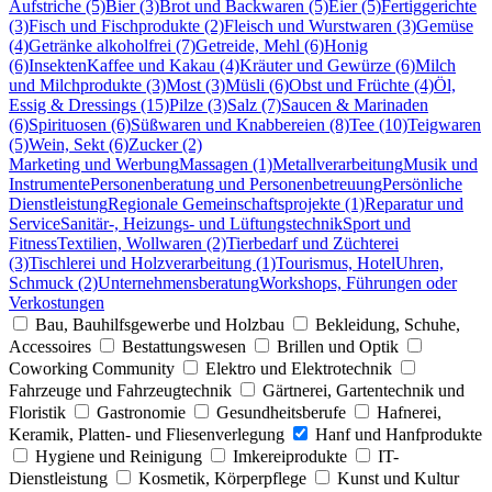
Aufstriche (5)
Bier (3)
Brot und Backwaren (5)
Eier (5)
Fertiggerichte
(3)
Fisch und Fischprodukte (2)
Fleisch und Wurstwaren (3)
Gemüse
(4)
Getränke alkoholfrei (7)
Getreide, Mehl (6)
Honig
(6)
Insekten
Kaffee und Kakau (4)
Kräuter und Gewürze (6)
Milch
und Milchprodukte (3)
Most (3)
Müsli (6)
Obst und Früchte (4)
Öl,
Essig & Dressings (15)
Pilze (3)
Salz (7)
Saucen & Marinaden
(6)
Spirituosen (6)
Süßwaren und Knabbereien (8)
Tee (10)
Teigwaren
(5)
Wein, Sekt (6)
Zucker (2)
Marketing und Werbung
Massagen (1)
Metallverarbeitung
Musik und
Instrumente
Personenberatung und Personenbetreuung
Persönliche
Dienstleistung
Regionale Gemeinschaftsprojekte (1)
Reparatur und
Service
Sanitär-, Heizungs- und Lüftungstechnik
Sport und
Fitness
Textilien, Wollwaren (2)
Tierbedarf und Züchterei
(3)
Tischlerei und Holzverarbeitung (1)
Tourismus, Hotel
Uhren,
Schmuck (2)
Unternehmensberatung
Workshops, Führungen oder
Verkostungen
Bau, Bauhilfsgewerbe und Holzbau
Bekleidung, Schuhe,
Accessoires
Bestattungswesen
Brillen und Optik
Coworking Community
Elektro und Elektrotechnik
Fahrzeuge und Fahrzeugtechnik
Gärtnerei, Gartentechnik und
Floristik
Gastronomie
Gesundheitsberufe
Hafnerei,
Keramik, Platten- und Fliesenverlegung
Hanf und Hanfprodukte
Hygiene und Reinigung
Imkereiprodukte
IT-
Dienstleistung
Kosmetik, Körperpflege
Kunst und Kultur