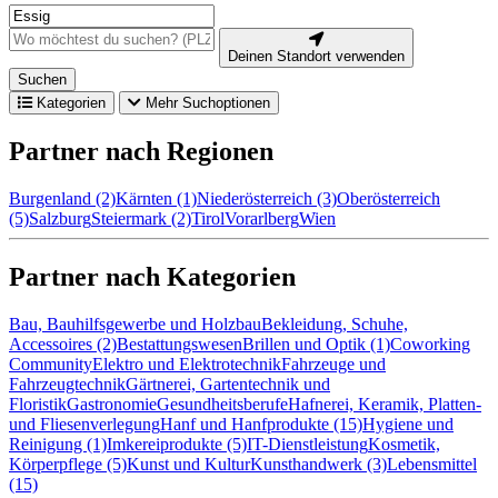
Deinen Standort verwenden
Suchen
Kategorien
Mehr Suchoptionen
Partner nach Regionen
Burgenland (2)
Kärnten (1)
Niederösterreich (3)
Oberösterreich
(5)
Salzburg
Steiermark (2)
Tirol
Vorarlberg
Wien
Partner nach Kategorien
Bau, Bauhilfsgewerbe und Holzbau
Bekleidung, Schuhe,
Accessoires (2)
Bestattungswesen
Brillen und Optik (1)
Coworking
Community
Elektro und Elektrotechnik
Fahrzeuge und
Fahrzeugtechnik
Gärtnerei, Gartentechnik und
Floristik
Gastronomie
Gesundheitsberufe
Hafnerei, Keramik, Platten-
und Fliesenverlegung
Hanf und Hanfprodukte (15)
Hygiene und
Reinigung (1)
Imkereiprodukte (5)
IT-Dienstleistung
Kosmetik,
Körperpflege (5)
Kunst und Kultur
Kunsthandwerk (3)
Lebensmittel
(15)