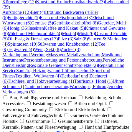
Körperpflege (12)
Kunst und Kultur
Kunsthandwerk (3)
Lebensmittel
(39)
Aufstriche (12)
Bier (4)
Brot und Backwaren (4)
Eier
(6)
Fertiggerichte (5)
Fisch und Fischprodukte (3)
Fleisch und
Wurstwaren (6)
Gemüse (5)
Getränke alkoholfrei (8)
Getreide, Mehl
(6)
Honig (36)
Insekten
Kaffee und Kakau (5)
Kräuter und Gewürze
(8)
Milch und Milchprodukte (4)
Most (4)
Müsli (6)
Obst und Früchte
(5)
Öl, Essig & Dressings (17)
Pilze (3)
Salz (8)
Saucen & Marinaden
(4)
Spirituosen (10)
Süßwaren und Knabbereien (12)
Tee
(9)
Teigwaren (4)
Wein, Sekt (8)
Zucker (3)
Marketing und Werbung
Massagen
Metallverarbeitung
Musik und
Instrumente
Personenberatung und Personenbetreuung
Persönliche
Dienstleistung
Regionale Gemeinschaftsprojekte (2)
Reparatur und
Service
Sanitär-, Heizungs- und Lüftungstechnik
Sport und
Fitness
Textilien, Wollwaren (4)
Tierbedarf und Züchterei
(6)
Tischlerei und Holzverarbeitung (1)
Tourismus, Hotel (1)
Uhren,
Schmuck (1)
Unternehmensberatung
Workshops, Führungen oder
Verkostungen (5)
Bau, Bauhilfsgewerbe und Holzbau
Bekleidung, Schuhe,
Accessoires
Bestattungswesen
Brillen und Optik
Coworking Community
Elektro und Elektrotechnik
Fahrzeuge und Fahrzeugtechnik
Gärtnerei, Gartentechnik und
Floristik
Gastronomie
Gesundheitsberufe
Hafnerei,
Keramik, Platten- und Fliesenverlegung
Hanf und Hanfprodukte