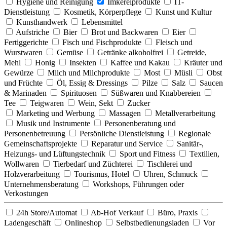
Hygiene und Reinigung
Imkereiprodukte
IT-
Dienstleistung
Kosmetik, Körperpflege
Kunst und Kultur
Kunsthandwerk
Lebensmittel
Aufstriche
Bier
Brot und Backwaren
Eier
Fertiggerichte
Fisch und Fischprodukte
Fleisch und
Wurstwaren
Gemüse
Getränke alkoholfrei
Getreide,
Mehl
Honig
Insekten
Kaffee und Kakau
Kräuter und
Gewürze
Milch und Milchprodukte
Most
Müsli
Obst
und Früchte
Öl, Essig & Dressings
Pilze
Salz
Saucen
& Marinaden
Spirituosen
Süßwaren und Knabbereien
Tee
Teigwaren
Wein, Sekt
Zucker
Marketing und Werbung
Massagen
Metallverarbeitung
Musik und Instrumente
Personenberatung und
Personenbetreuung
Persönliche Dienstleistung
Regionale
Gemeinschaftsprojekte
Reparatur und Service
Sanitär-,
Heizungs- und Lüftungstechnik
Sport und Fitness
Textilien,
Wollwaren
Tierbedarf und Züchterei
Tischlerei und
Holzverarbeitung
Tourismus, Hotel
Uhren, Schmuck
Unternehmensberatung
Workshops, Führungen oder
Verkostungen
24h Store/Automat
Ab-Hof Verkauf
Büro, Praxis
Ladengeschäft
Onlineshop
Selbstbedienungsladen
Vor