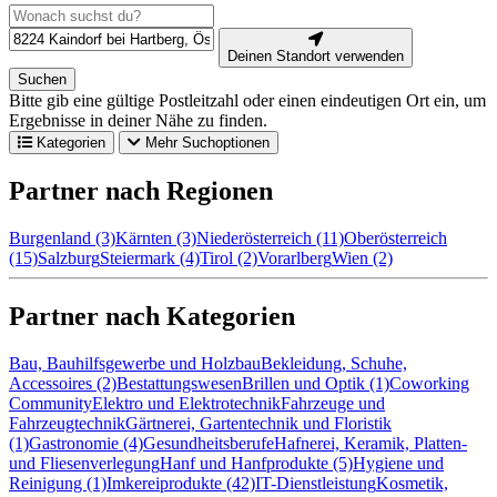
Deinen Standort verwenden
Suchen
Bitte gib eine gültige Postleitzahl oder einen eindeutigen Ort ein, um
Ergebnisse in deiner Nähe zu finden.
Kategorien
Mehr Suchoptionen
Partner nach Regionen
Burgenland (3)
Kärnten (3)
Niederösterreich (11)
Oberösterreich
(15)
Salzburg
Steiermark (4)
Tirol (2)
Vorarlberg
Wien (2)
Partner nach Kategorien
Bau, Bauhilfsgewerbe und Holzbau
Bekleidung, Schuhe,
Accessoires (2)
Bestattungswesen
Brillen und Optik (1)
Coworking
Community
Elektro und Elektrotechnik
Fahrzeuge und
Fahrzeugtechnik
Gärtnerei, Gartentechnik und Floristik
(1)
Gastronomie (4)
Gesundheitsberufe
Hafnerei, Keramik, Platten-
und Fliesenverlegung
Hanf und Hanfprodukte (5)
Hygiene und
Reinigung (1)
Imkereiprodukte (42)
IT-Dienstleistung
Kosmetik,