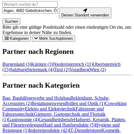
Deinen Standort verwenden
Suchen
Bitte gib eine gültige Postleitzahl oder einen eindeutigen Ort ein, um
Ergebnisse in deiner Nähe zu finden.
Kategorien
Mehr Suchoptionen
Partner nach Regionen
Burgenland (3)
Kärnten (3)
Niederösterreich (11)
Oberösterreich
(15)
Salzburg
Steiermark (4)
Tirol (2)
Vorarlberg
Wien (2)
Partner nach Kategorien
Bau, Bauhilfsgewerbe und Holzbau
Bekleidung, Schuhe,
Accessoires (2)
Bestattungswesen
Brillen und Optik (1)
Coworking
Community
Elektro und Elektrotechnik
Fahrzeuge und
Fahrzeugtechnik
Gärtnerei, Gartentechnik und Floristik
(1)
Gastronomie (4)
Gesundheitsberufe
Hafnerei, Keramik, Platten-
und Fliesenverlegung
Hanf und Hanfprodukte (5)
Hygiene und
Reinigung (1)
Imkereiprodukte (42)
IT-Dienstleistung
Kosmetik,