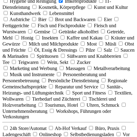
Hygiene und Reinigung
Imkereiprodukte
IT-
Dienstleistung
Kosmetik, Körperpflege
Kunst und Kultur
Kunsthandwerk
Lebensmittel
Aufstriche
Bier
Brot und Backwaren
Eier
Fertiggerichte
Fisch und Fischprodukte
Fleisch und
Wurstwaren
Gemüse
Getränke alkoholfrei
Getreide,
Mehl
Honig
Insekten
Kaffee und Kakau
Kräuter und
Gewürze
Milch und Milchprodukte
Most
Müsli
Obst
und Früchte
Öl, Essig & Dressings
Pilze
Salz
Saucen
& Marinaden
Spirituosen
Süßwaren und Knabbereien
Tee
Teigwaren
Wein, Sekt
Zucker
Marketing und Werbung
Massagen
Metallverarbeitung
Musik und Instrumente
Personenberatung und
Personenbetreuung
Persönliche Dienstleistung
Regionale
Gemeinschaftsprojekte
Reparatur und Service
Sanitär-,
Heizungs- und Lüftungstechnik
Sport und Fitness
Textilien,
Wollwaren
Tierbedarf und Züchterei
Tischlerei und
Holzverarbeitung
Tourismus, Hotel
Uhren, Schmuck
Unternehmensberatung
Workshops, Führungen oder
Verkostungen
24h Store/Automat
Ab-Hof Verkauf
Büro, Praxis
Ladengeschäft
Onlineshop
Selbstbedienungsladen
Vor