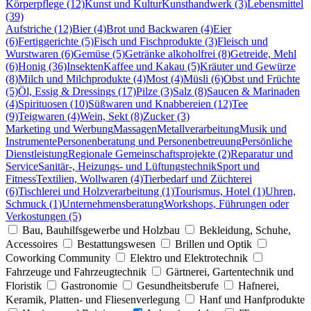
Körperpflege (12)
Kunst und Kultur
Kunsthandwerk (3)
Lebensmittel
(39)
Aufstriche (12)
Bier (4)
Brot und Backwaren (4)
Eier
(6)
Fertiggerichte (5)
Fisch und Fischprodukte (3)
Fleisch und
Wurstwaren (6)
Gemüse (5)
Getränke alkoholfrei (8)
Getreide, Mehl
(6)
Honig (36)
Insekten
Kaffee und Kakau (5)
Kräuter und Gewürze
(8)
Milch und Milchprodukte (4)
Most (4)
Müsli (6)
Obst und Früchte
(5)
Öl, Essig & Dressings (17)
Pilze (3)
Salz (8)
Saucen & Marinaden
(4)
Spirituosen (10)
Süßwaren und Knabbereien (12)
Tee
(9)
Teigwaren (4)
Wein, Sekt (8)
Zucker (3)
Marketing und Werbung
Massagen
Metallverarbeitung
Musik und
Instrumente
Personenberatung und Personenbetreuung
Persönliche
Dienstleistung
Regionale Gemeinschaftsprojekte (2)
Reparatur und
Service
Sanitär-, Heizungs- und Lüftungstechnik
Sport und
Fitness
Textilien, Wollwaren (4)
Tierbedarf und Züchterei
(6)
Tischlerei und Holzverarbeitung (1)
Tourismus, Hotel (1)
Uhren,
Schmuck (1)
Unternehmensberatung
Workshops, Führungen oder
Verkostungen (5)
Bau, Bauhilfsgewerbe und Holzbau
Bekleidung, Schuhe,
Accessoires
Bestattungswesen
Brillen und Optik
Coworking Community
Elektro und Elektrotechnik
Fahrzeuge und Fahrzeugtechnik
Gärtnerei, Gartentechnik und
Floristik
Gastronomie
Gesundheitsberufe
Hafnerei,
Keramik, Platten- und Fliesenverlegung
Hanf und Hanfprodukte