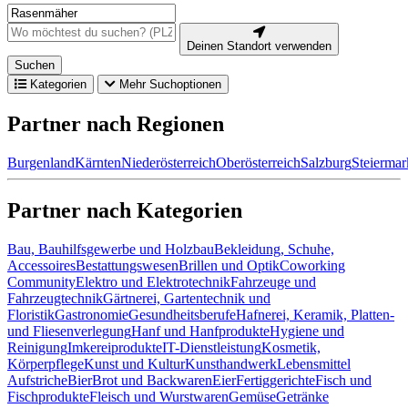
Deinen Standort verwenden
Suchen
Kategorien
Mehr Suchoptionen
Partner nach Regionen
Burgenland
Kärnten
Niederösterreich
Oberösterreich
Salzburg
Steiermar
Partner nach Kategorien
Bau, Bauhilfsgewerbe und Holzbau
Bekleidung, Schuhe,
Accessoires
Bestattungswesen
Brillen und Optik
Coworking
Community
Elektro und Elektrotechnik
Fahrzeuge und
Fahrzeugtechnik
Gärtnerei, Gartentechnik und
Floristik
Gastronomie
Gesundheitsberufe
Hafnerei, Keramik, Platten-
und Fliesenverlegung
Hanf und Hanfprodukte
Hygiene und
Reinigung
Imkereiprodukte
IT-Dienstleistung
Kosmetik,
Körperpflege
Kunst und Kultur
Kunsthandwerk
Lebensmittel
Aufstriche
Bier
Brot und Backwaren
Eier
Fertiggerichte
Fisch und
Fischprodukte
Fleisch und Wurstwaren
Gemüse
Getränke