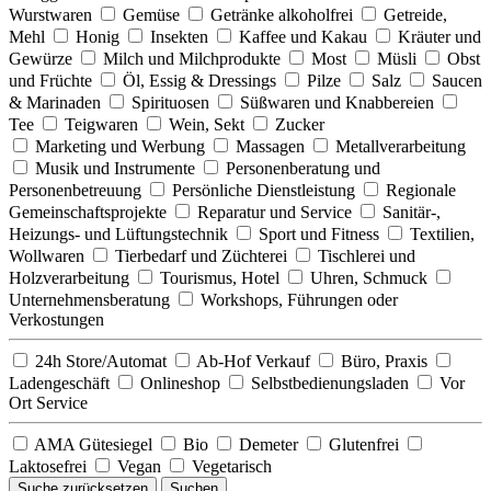
Wurstwaren
Gemüse
Getränke alkoholfrei
Getreide,
Mehl
Honig
Insekten
Kaffee und Kakau
Kräuter und
Gewürze
Milch und Milchprodukte
Most
Müsli
Obst
und Früchte
Öl, Essig & Dressings
Pilze
Salz
Saucen
& Marinaden
Spirituosen
Süßwaren und Knabbereien
Tee
Teigwaren
Wein, Sekt
Zucker
Marketing und Werbung
Massagen
Metallverarbeitung
Musik und Instrumente
Personenberatung und
Personenbetreuung
Persönliche Dienstleistung
Regionale
Gemeinschaftsprojekte
Reparatur und Service
Sanitär-,
Heizungs- und Lüftungstechnik
Sport und Fitness
Textilien,
Wollwaren
Tierbedarf und Züchterei
Tischlerei und
Holzverarbeitung
Tourismus, Hotel
Uhren, Schmuck
Unternehmensberatung
Workshops, Führungen oder
Verkostungen
24h Store/Automat
Ab-Hof Verkauf
Büro, Praxis
Ladengeschäft
Onlineshop
Selbstbedienungsladen
Vor
Ort Service
AMA Gütesiegel
Bio
Demeter
Glutenfrei
Laktosefrei
Vegan
Vegetarisch
Suche zurücksetzen
Suchen