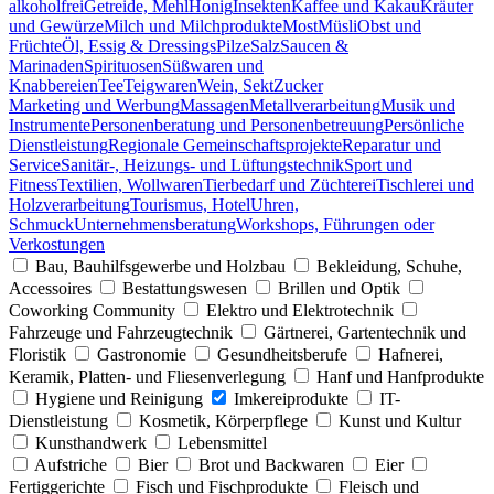
alkoholfrei
Getreide, Mehl
Honig
Insekten
Kaffee und Kakau
Kräuter
und Gewürze
Milch und Milchprodukte
Most
Müsli
Obst und
Früchte
Öl, Essig & Dressings
Pilze
Salz
Saucen &
Marinaden
Spirituosen
Süßwaren und
Knabbereien
Tee
Teigwaren
Wein, Sekt
Zucker
Marketing und Werbung
Massagen
Metallverarbeitung
Musik und
Instrumente
Personenberatung und Personenbetreuung
Persönliche
Dienstleistung
Regionale Gemeinschaftsprojekte
Reparatur und
Service
Sanitär-, Heizungs- und Lüftungstechnik
Sport und
Fitness
Textilien, Wollwaren
Tierbedarf und Züchterei
Tischlerei und
Holzverarbeitung
Tourismus, Hotel
Uhren,
Schmuck
Unternehmensberatung
Workshops, Führungen oder
Verkostungen
Bau, Bauhilfsgewerbe und Holzbau
Bekleidung, Schuhe,
Accessoires
Bestattungswesen
Brillen und Optik
Coworking Community
Elektro und Elektrotechnik
Fahrzeuge und Fahrzeugtechnik
Gärtnerei, Gartentechnik und
Floristik
Gastronomie
Gesundheitsberufe
Hafnerei,
Keramik, Platten- und Fliesenverlegung
Hanf und Hanfprodukte
Hygiene und Reinigung
Imkereiprodukte
IT-
Dienstleistung
Kosmetik, Körperpflege
Kunst und Kultur
Kunsthandwerk
Lebensmittel
Aufstriche
Bier
Brot und Backwaren
Eier
Fertiggerichte
Fisch und Fischprodukte
Fleisch und