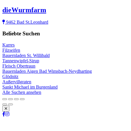
dieWurmfarm
9462 Bad St.Leonhard
Beliebte Suchen
Karres
Filzseifen
Bauernladen St. Willibald
Tannenwipfel-Sirup
Fleisch Obertraun
Bauernladen Aigen Bad Wimsbach-Neydharting
Glödnitz
Außervillgraten
Sankt Michael im Burgenland
Alle Suchen ansehen
Schließen