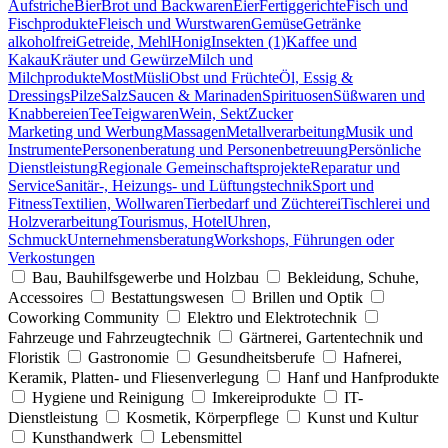
Aufstriche
Bier
Brot und Backwaren
Eier
Fertiggerichte
Fisch und
Fischprodukte
Fleisch und Wurstwaren
Gemüse
Getränke
alkoholfrei
Getreide, Mehl
Honig
Insekten (1)
Kaffee und
Kakau
Kräuter und Gewürze
Milch und
Milchprodukte
Most
Müsli
Obst und Früchte
Öl, Essig &
Dressings
Pilze
Salz
Saucen & Marinaden
Spirituosen
Süßwaren und
Knabbereien
Tee
Teigwaren
Wein, Sekt
Zucker
Marketing und Werbung
Massagen
Metallverarbeitung
Musik und
Instrumente
Personenberatung und Personenbetreuung
Persönliche
Dienstleistung
Regionale Gemeinschaftsprojekte
Reparatur und
Service
Sanitär-, Heizungs- und Lüftungstechnik
Sport und
Fitness
Textilien, Wollwaren
Tierbedarf und Züchterei
Tischlerei und
Holzverarbeitung
Tourismus, Hotel
Uhren,
Schmuck
Unternehmensberatung
Workshops, Führungen oder
Verkostungen
Bau, Bauhilfsgewerbe und Holzbau
Bekleidung, Schuhe,
Accessoires
Bestattungswesen
Brillen und Optik
Coworking Community
Elektro und Elektrotechnik
Fahrzeuge und Fahrzeugtechnik
Gärtnerei, Gartentechnik und
Floristik
Gastronomie
Gesundheitsberufe
Hafnerei,
Keramik, Platten- und Fliesenverlegung
Hanf und Hanfprodukte
Hygiene und Reinigung
Imkereiprodukte
IT-
Dienstleistung
Kosmetik, Körperpflege
Kunst und Kultur
Kunsthandwerk
Lebensmittel