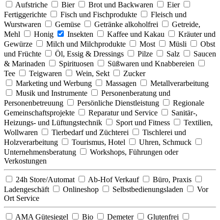
Aufstriche
Bier
Brot und Backwaren
Eier
Fertiggerichte
Fisch und Fischprodukte
Fleisch und
Wurstwaren
Gemüse
Getränke alkoholfrei
Getreide,
Mehl
Honig
Insekten
Kaffee und Kakau
Kräuter und
Gewürze
Milch und Milchprodukte
Most
Müsli
Obst
und Früchte
Öl, Essig & Dressings
Pilze
Salz
Saucen
& Marinaden
Spirituosen
Süßwaren und Knabbereien
Tee
Teigwaren
Wein, Sekt
Zucker
Marketing und Werbung
Massagen
Metallverarbeitung
Musik und Instrumente
Personenberatung und
Personenbetreuung
Persönliche Dienstleistung
Regionale
Gemeinschaftsprojekte
Reparatur und Service
Sanitär-,
Heizungs- und Lüftungstechnik
Sport und Fitness
Textilien,
Wollwaren
Tierbedarf und Züchterei
Tischlerei und
Holzverarbeitung
Tourismus, Hotel
Uhren, Schmuck
Unternehmensberatung
Workshops, Führungen oder
Verkostungen
24h Store/Automat
Ab-Hof Verkauf
Büro, Praxis
Ladengeschäft
Onlineshop
Selbstbedienungsladen
Vor
Ort Service
AMA Gütesiegel
Bio
Demeter
Glutenfrei