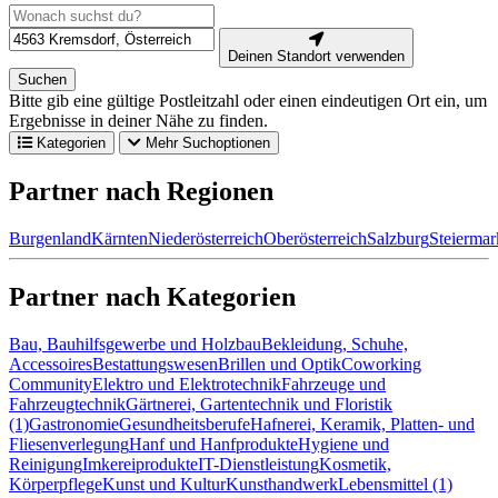
Deinen Standort verwenden
Suchen
Bitte gib eine gültige Postleitzahl oder einen eindeutigen Ort ein, um
Ergebnisse in deiner Nähe zu finden.
Kategorien
Mehr Suchoptionen
Partner nach Regionen
Burgenland
Kärnten
Niederösterreich
Oberösterreich
Salzburg
Steiermar
Partner nach Kategorien
Bau, Bauhilfsgewerbe und Holzbau
Bekleidung, Schuhe,
Accessoires
Bestattungswesen
Brillen und Optik
Coworking
Community
Elektro und Elektrotechnik
Fahrzeuge und
Fahrzeugtechnik
Gärtnerei, Gartentechnik und Floristik
(1)
Gastronomie
Gesundheitsberufe
Hafnerei, Keramik, Platten- und
Fliesenverlegung
Hanf und Hanfprodukte
Hygiene und
Reinigung
Imkereiprodukte
IT-Dienstleistung
Kosmetik,
Körperpflege
Kunst und Kultur
Kunsthandwerk
Lebensmittel (1)