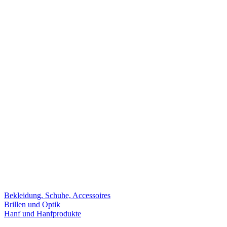
Bekleidung, Schuhe, Accessoires
Brillen und Optik
Hanf und Hanfprodukte