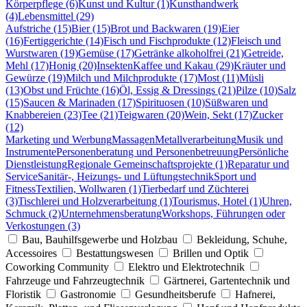
Körperpflege (6)
Kunst und Kultur (1)
Kunsthandwerk
(4)
Lebensmittel (29)
Aufstriche (15)
Bier (15)
Brot und Backwaren (19)
Eier
(16)
Fertiggerichte (14)
Fisch und Fischprodukte (12)
Fleisch und
Wurstwaren (19)
Gemüse (17)
Getränke alkoholfrei (21)
Getreide,
Mehl (17)
Honig (20)
Insekten
Kaffee und Kakau (29)
Kräuter und
Gewürze (19)
Milch und Milchprodukte (17)
Most (11)
Müsli
(13)
Obst und Früchte (16)
Öl, Essig & Dressings (21)
Pilze (10)
Salz
(15)
Saucen & Marinaden (17)
Spirituosen (10)
Süßwaren und
Knabbereien (23)
Tee (21)
Teigwaren (20)
Wein, Sekt (17)
Zucker
(12)
Marketing und Werbung
Massagen
Metallverarbeitung
Musik und
Instrumente
Personenberatung und Personenbetreuung
Persönliche
Dienstleistung
Regionale Gemeinschaftsprojekte (1)
Reparatur und
Service
Sanitär-, Heizungs- und Lüftungstechnik
Sport und
Fitness
Textilien, Wollwaren (1)
Tierbedarf und Züchterei
(3)
Tischlerei und Holzverarbeitung (1)
Tourismus, Hotel (1)
Uhren,
Schmuck (2)
Unternehmensberatung
Workshops, Führungen oder
Verkostungen (3)
Bau, Bauhilfsgewerbe und Holzbau
Bekleidung, Schuhe,
Accessoires
Bestattungswesen
Brillen und Optik
Coworking Community
Elektro und Elektrotechnik
Fahrzeuge und Fahrzeugtechnik
Gärtnerei, Gartentechnik und
Floristik
Gastronomie
Gesundheitsberufe
Hafnerei,