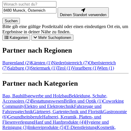
Deinen Standort verwenden
Suchen
Bitte gib eine gültige Postleitzahl oder einen eindeutigen Ort ein, um
Ergebnisse in deiner Nähe zu finden.
Kategorien
Mehr Suchoptionen
Partner nach Regionen
Burgenland (2)
Kärnten (1)
Niederösterreich (7)
Oberösterreich
(7)
Salzburg (3)
Steiermark (1)
Tirol (1)
Vorarlberg (1)
Wien (1)
Partner nach Kategorien
Bau, Bauhilfsgewerbe und Holzbau
Bekleidung, Schuhe,
Accessoires (2)
Bestattungswesen
Brillen und Optik (1)
Coworking
Community
Elektro und Elektrotechnik
Fahrzeuge und
Fahrzeugtechnik
Gärtnerei, Gartentechnik und Floristik
Gastronomie
(6)
Gesundheitsberufe
Hafnerei, Keramik, Platten- und
Fliesenverlegung
Hanf und Hanfprodukte (4)
Hygiene und
Reinigung (3)
Imkereiprodukte (5)
IT-Dienstleistung
Kosmetik,