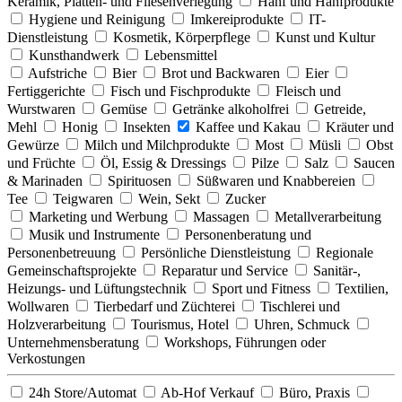
Keramik, Platten- und Fliesenverlegung
Hanf und Hanfprodukte
Hygiene und Reinigung
Imkereiprodukte
IT-
Dienstleistung
Kosmetik, Körperpflege
Kunst und Kultur
Kunsthandwerk
Lebensmittel
Aufstriche
Bier
Brot und Backwaren
Eier
Fertiggerichte
Fisch und Fischprodukte
Fleisch und
Wurstwaren
Gemüse
Getränke alkoholfrei
Getreide,
Mehl
Honig
Insekten
Kaffee und Kakau
Kräuter und
Gewürze
Milch und Milchprodukte
Most
Müsli
Obst
und Früchte
Öl, Essig & Dressings
Pilze
Salz
Saucen
& Marinaden
Spirituosen
Süßwaren und Knabbereien
Tee
Teigwaren
Wein, Sekt
Zucker
Marketing und Werbung
Massagen
Metallverarbeitung
Musik und Instrumente
Personenberatung und
Personenbetreuung
Persönliche Dienstleistung
Regionale
Gemeinschaftsprojekte
Reparatur und Service
Sanitär-,
Heizungs- und Lüftungstechnik
Sport und Fitness
Textilien,
Wollwaren
Tierbedarf und Züchterei
Tischlerei und
Holzverarbeitung
Tourismus, Hotel
Uhren, Schmuck
Unternehmensberatung
Workshops, Führungen oder
Verkostungen
24h Store/Automat
Ab-Hof Verkauf
Büro, Praxis