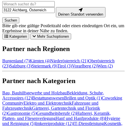
Deinen Standort verwenden
Suchen
Bitte gib eine gültige Postleitzahl oder einen eindeutigen Ort ein, um
Ergebnisse in deiner Nähe zu finden.
Kategorien
Mehr Suchoptionen
Partner nach Regionen
Burgenland (7)
Kärnten (4)
Niederösterreich (21)
Oberösterreich
(23)
Salzburg (3)
Steiermark (9)
Tirol (3)
Vorarlberg (2)
Wien (2)
Partner nach Kategorien
Bau, Bauhilfsgewerbe und Holzbau
Bekleidung, Schuhe,
Accessoires (12)
Bestattungswesen
Brillen und Optik (1)
Coworking
Community
Elektro und Elektrotechnik
Fahrzeuge und
Fahrzeugtechnik
Gärtnerei, Gartentechnik und Floristik
(2)
Gastronomie (5)
Gesundheitsberufe (2)
Hafnerei, Keramik,
Platten- und Fliesenverlegung
Hanf und Hanfprodukte (8)
Hygiene
und Reinigung (5)
Imkereiprodukte (12)
IT-Dienstleistung
Kosmetik,