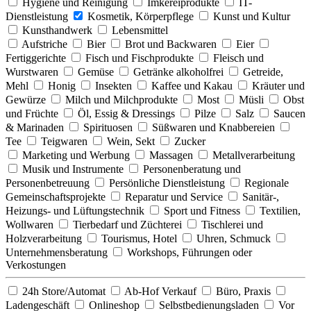
Hygiene und Reinigung
Imkereiprodukte
IT-
Dienstleistung
Kosmetik, Körperpflege
Kunst und Kultur
Kunsthandwerk
Lebensmittel
Aufstriche
Bier
Brot und Backwaren
Eier
Fertiggerichte
Fisch und Fischprodukte
Fleisch und
Wurstwaren
Gemüse
Getränke alkoholfrei
Getreide,
Mehl
Honig
Insekten
Kaffee und Kakau
Kräuter und
Gewürze
Milch und Milchprodukte
Most
Müsli
Obst
und Früchte
Öl, Essig & Dressings
Pilze
Salz
Saucen
& Marinaden
Spirituosen
Süßwaren und Knabbereien
Tee
Teigwaren
Wein, Sekt
Zucker
Marketing und Werbung
Massagen
Metallverarbeitung
Musik und Instrumente
Personenberatung und
Personenbetreuung
Persönliche Dienstleistung
Regionale
Gemeinschaftsprojekte
Reparatur und Service
Sanitär-,
Heizungs- und Lüftungstechnik
Sport und Fitness
Textilien,
Wollwaren
Tierbedarf und Züchterei
Tischlerei und
Holzverarbeitung
Tourismus, Hotel
Uhren, Schmuck
Unternehmensberatung
Workshops, Führungen oder
Verkostungen
24h Store/Automat
Ab-Hof Verkauf
Büro, Praxis
Ladengeschäft
Onlineshop
Selbstbedienungsladen
Vor