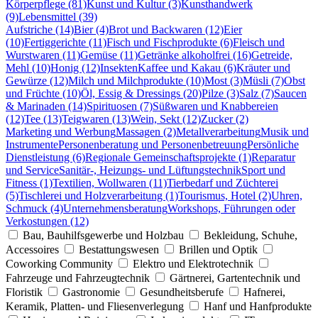
Körperpflege (81)
Kunst und Kultur (3)
Kunsthandwerk
(9)
Lebensmittel (39)
Aufstriche (14)
Bier (4)
Brot und Backwaren (12)
Eier
(10)
Fertiggerichte (11)
Fisch und Fischprodukte (6)
Fleisch und
Wurstwaren (11)
Gemüse (11)
Getränke alkoholfrei (16)
Getreide,
Mehl (10)
Honig (12)
Insekten
Kaffee und Kakau (6)
Kräuter und
Gewürze (12)
Milch und Milchprodukte (10)
Most (3)
Müsli (7)
Obst
und Früchte (10)
Öl, Essig & Dressings (20)
Pilze (3)
Salz (7)
Saucen
& Marinaden (14)
Spirituosen (7)
Süßwaren und Knabbereien
(12)
Tee (13)
Teigwaren (13)
Wein, Sekt (12)
Zucker (2)
Marketing und Werbung
Massagen (2)
Metallverarbeitung
Musik und
Instrumente
Personenberatung und Personenbetreuung
Persönliche
Dienstleistung (6)
Regionale Gemeinschaftsprojekte (1)
Reparatur
und Service
Sanitär-, Heizungs- und Lüftungstechnik
Sport und
Fitness (1)
Textilien, Wollwaren (11)
Tierbedarf und Züchterei
(5)
Tischlerei und Holzverarbeitung (1)
Tourismus, Hotel (2)
Uhren,
Schmuck (4)
Unternehmensberatung
Workshops, Führungen oder
Verkostungen (12)
Bau, Bauhilfsgewerbe und Holzbau
Bekleidung, Schuhe,
Accessoires
Bestattungswesen
Brillen und Optik
Coworking Community
Elektro und Elektrotechnik
Fahrzeuge und Fahrzeugtechnik
Gärtnerei, Gartentechnik und
Floristik
Gastronomie
Gesundheitsberufe
Hafnerei,
Keramik, Platten- und Fliesenverlegung
Hanf und Hanfprodukte