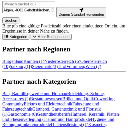
Deinen Standort verwenden
Suchen
Bitte gib eine gültige Postleitzahl oder einen eindeutigen Ort ein, um
Ergebnisse in deiner Nähe zu finden.
Kategorien
Mehr Suchoptionen
Partner nach Regionen
Burgenland
Kärnten (1)
Niederösterreich (6)
Oberösterreich
(10)
Salzburg (1)
Steiermark (3)
Tirol
Vorarlberg
Wien (2)
Partner nach Kategorien
Bau, Bauhilfsgewerbe und Holzbau
Bekleidung, Schuhe,
Accessoires (2)
Bestattungswesen
Brillen und Optik
Coworking
Community
Elektro und Elektrotechnik
Fahrzeuge und
Fahrzeugtechnik
Gärtnerei, Gartentechnik und Floristik
(1)
Gastronomie (6)
Gesundheitsberufe
Hafnerei, Keramik, Platten-
und Fliesenverlegung (1)
Hanf und Hanfprodukte
Hygiene und
Reinigung
Imkereiprodukte
IT-Dienstleistung (1)
Kosmetik,