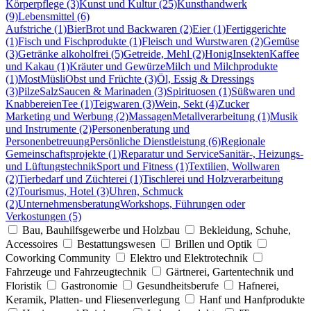
Körperpflege (3)
Kunst und Kultur (25)
Kunsthandwerk
(9)
Lebensmittel (6)
Aufstriche (1)
Bier
Brot und Backwaren (2)
Eier (1)
Fertiggerichte
(1)
Fisch und Fischprodukte (1)
Fleisch und Wurstwaren (2)
Gemüse
(3)
Getränke alkoholfrei (5)
Getreide, Mehl (2)
Honig
Insekten
Kaffee
und Kakau (1)
Kräuter und Gewürze
Milch und Milchprodukte
(1)
Most
Müsli
Obst und Früchte (3)
Öl, Essig & Dressings
(3)
Pilze
Salz
Saucen & Marinaden (3)
Spirituosen (1)
Süßwaren und
Knabbereien
Tee (1)
Teigwaren (3)
Wein, Sekt (4)
Zucker
Marketing und Werbung (2)
Massagen
Metallverarbeitung (1)
Musik
und Instrumente (2)
Personenberatung und
Personenbetreuung
Persönliche Dienstleistung (6)
Regionale
Gemeinschaftsprojekte (1)
Reparatur und Service
Sanitär-, Heizungs-
und Lüftungstechnik
Sport und Fitness (1)
Textilien, Wollwaren
(2)
Tierbedarf und Züchterei (1)
Tischlerei und Holzverarbeitung
(2)
Tourismus, Hotel (3)
Uhren, Schmuck
(2)
Unternehmensberatung
Workshops, Führungen oder
Verkostungen (5)
Bau, Bauhilfsgewerbe und Holzbau
Bekleidung, Schuhe,
Accessoires
Bestattungswesen
Brillen und Optik
Coworking Community
Elektro und Elektrotechnik
Fahrzeuge und Fahrzeugtechnik
Gärtnerei, Gartentechnik und
Floristik
Gastronomie
Gesundheitsberufe
Hafnerei,
Keramik, Platten- und Fliesenverlegung
Hanf und Hanfprodukte