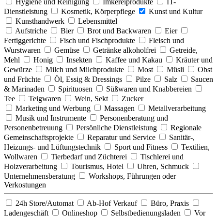
Hygiene und Reinigung
Imkereiprodukte
IT-
Dienstleistung
Kosmetik, Körperpflege
Kunst und Kultur
Kunsthandwerk
Lebensmittel
Aufstriche
Bier
Brot und Backwaren
Eier
Fertiggerichte
Fisch und Fischprodukte
Fleisch und
Wurstwaren
Gemüse
Getränke alkoholfrei
Getreide,
Mehl
Honig
Insekten
Kaffee und Kakau
Kräuter und
Gewürze
Milch und Milchprodukte
Most
Müsli
Obst
und Früchte
Öl, Essig & Dressings
Pilze
Salz
Saucen
& Marinaden
Spirituosen
Süßwaren und Knabbereien
Tee
Teigwaren
Wein, Sekt
Zucker
Marketing und Werbung
Massagen
Metallverarbeitung
Musik und Instrumente
Personenberatung und
Personenbetreuung
Persönliche Dienstleistung
Regionale
Gemeinschaftsprojekte
Reparatur und Service
Sanitär-,
Heizungs- und Lüftungstechnik
Sport und Fitness
Textilien,
Wollwaren
Tierbedarf und Züchterei
Tischlerei und
Holzverarbeitung
Tourismus, Hotel
Uhren, Schmuck
Unternehmensberatung
Workshops, Führungen oder
Verkostungen
24h Store/Automat
Ab-Hof Verkauf
Büro, Praxis
Ladengeschäft
Onlineshop
Selbstbedienungsladen
Vor