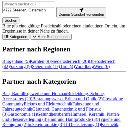
Deinen Standort verwenden
Suchen
Bitte gib eine gültige Postleitzahl oder einen eindeutigen Ort ein, um
Ergebnisse in deiner Nähe zu finden.
Kategorien
Mehr Suchoptionen
Partner nach Regionen
Burgenland (5)
Kärnten (9)
Niederösterreich (20)
Oberösterreich
(42)
Salzburg (9)
Steiermark (17)
Tirol (4)
Vorarlberg
Wien (6)
Partner nach Kategorien
Bau, Bauhilfsgewerbe und Holzbau
Bekleidung, Schuhe,
Accessoires (29)
Bestattungswesen
Brillen und Optik (2)
Coworking
Community
Elektro und Elektrotechnik
Fahrzeuge und
Fahrzeugtechnik
Gärtnerei, Gartentechnik und Floristik
(3)
Gastronomie (1)
Gesundheitsberufe
Hafnerei, Keramik, Platten-
und Fliesenverlegung (3)
Hanf und Hanfprodukte (3)
Hygiene und
Reinigung (2)
Imkereiprodukte (3)
IT-Dienstleistung (1)
Kosmetik,