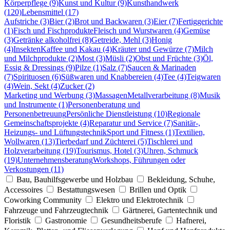
Körperpflege (9)
Kunst und Kultur (9)
Kunsthandwerk
(120)
Lebensmittel (17)
Aufstriche (3)
Bier (2)
Brot und Backwaren (3)
Eier (7)
Fertiggerichte
(1)
Fisch und Fischprodukte
Fleisch und Wurstwaren (4)
Gemüse
(3)
Getränke alkoholfrei (8)
Getreide, Mehl (3)
Honig
(4)
Insekten
Kaffee und Kakau (4)
Kräuter und Gewürze (7)
Milch
und Milchprodukte (2)
Most (3)
Müsli (2)
Obst und Früchte (3)
Öl,
Essig & Dressings (9)
Pilze (1)
Salz (7)
Saucen & Marinaden
(7)
Spirituosen (6)
Süßwaren und Knabbereien (4)
Tee (4)
Teigwaren
(4)
Wein, Sekt (4)
Zucker (2)
Marketing und Werbung (3)
Massagen
Metallverarbeitung (8)
Musik
und Instrumente (1)
Personenberatung und
Personenbetreuung
Persönliche Dienstleistung (10)
Regionale
Gemeinschaftsprojekte (4)
Reparatur und Service (7)
Sanitär-,
Heizungs- und Lüftungstechnik
Sport und Fitness (1)
Textilien,
Wollwaren (13)
Tierbedarf und Züchterei (5)
Tischlerei und
Holzverarbeitung (19)
Tourismus, Hotel (3)
Uhren, Schmuck
(19)
Unternehmensberatung
Workshops, Führungen oder
Verkostungen (11)
Bau, Bauhilfsgewerbe und Holzbau
Bekleidung, Schuhe,
Accessoires
Bestattungswesen
Brillen und Optik
Coworking Community
Elektro und Elektrotechnik
Fahrzeuge und Fahrzeugtechnik
Gärtnerei, Gartentechnik und
Floristik
Gastronomie
Gesundheitsberufe
Hafnerei,