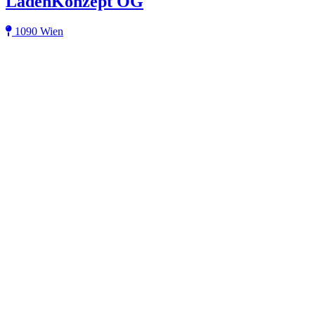
LadenKonzept OG
1090 Wien