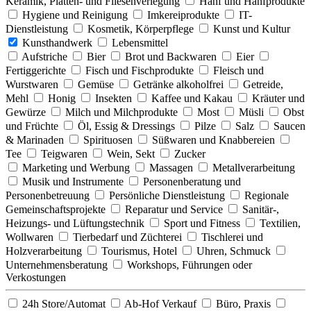
Keramik, Platten- und Fliesenverlegung
Hanf und Hanfprodukte
Hygiene und Reinigung
Imkereiprodukte
IT-
Dienstleistung
Kosmetik, Körperpflege
Kunst und Kultur
Kunsthandwerk
Lebensmittel
Aufstriche
Bier
Brot und Backwaren
Eier
Fertiggerichte
Fisch und Fischprodukte
Fleisch und
Wurstwaren
Gemüse
Getränke alkoholfrei
Getreide,
Mehl
Honig
Insekten
Kaffee und Kakau
Kräuter und
Gewürze
Milch und Milchprodukte
Most
Müsli
Obst
und Früchte
Öl, Essig & Dressings
Pilze
Salz
Saucen
& Marinaden
Spirituosen
Süßwaren und Knabbereien
Tee
Teigwaren
Wein, Sekt
Zucker
Marketing und Werbung
Massagen
Metallverarbeitung
Musik und Instrumente
Personenberatung und
Personenbetreuung
Persönliche Dienstleistung
Regionale
Gemeinschaftsprojekte
Reparatur und Service
Sanitär-,
Heizungs- und Lüftungstechnik
Sport und Fitness
Textilien,
Wollwaren
Tierbedarf und Züchterei
Tischlerei und
Holzverarbeitung
Tourismus, Hotel
Uhren, Schmuck
Unternehmensberatung
Workshops, Führungen oder
Verkostungen
24h Store/Automat
Ab-Hof Verkauf
Büro, Praxis