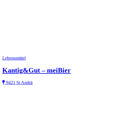
Lebensmittel
Kantig&Gut – meiBier
9421 St Andrä