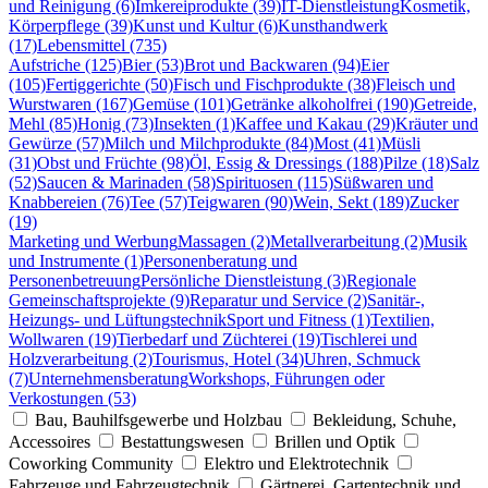
und Reinigung (6)
Imkereiprodukte (39)
IT-Dienstleistung
Kosmetik,
Körperpflege (39)
Kunst und Kultur (6)
Kunsthandwerk
(17)
Lebensmittel (735)
Aufstriche (125)
Bier (53)
Brot und Backwaren (94)
Eier
(105)
Fertiggerichte (50)
Fisch und Fischprodukte (38)
Fleisch und
Wurstwaren (167)
Gemüse (101)
Getränke alkoholfrei (190)
Getreide,
Mehl (85)
Honig (73)
Insekten (1)
Kaffee und Kakau (29)
Kräuter und
Gewürze (57)
Milch und Milchprodukte (84)
Most (41)
Müsli
(31)
Obst und Früchte (98)
Öl, Essig & Dressings (188)
Pilze (18)
Salz
(52)
Saucen & Marinaden (58)
Spirituosen (115)
Süßwaren und
Knabbereien (76)
Tee (57)
Teigwaren (90)
Wein, Sekt (189)
Zucker
(19)
Marketing und Werbung
Massagen (2)
Metallverarbeitung (2)
Musik
und Instrumente (1)
Personenberatung und
Personenbetreuung
Persönliche Dienstleistung (3)
Regionale
Gemeinschaftsprojekte (9)
Reparatur und Service (2)
Sanitär-,
Heizungs- und Lüftungstechnik
Sport und Fitness (1)
Textilien,
Wollwaren (19)
Tierbedarf und Züchterei (19)
Tischlerei und
Holzverarbeitung (2)
Tourismus, Hotel (34)
Uhren, Schmuck
(7)
Unternehmensberatung
Workshops, Führungen oder
Verkostungen (53)
Bau, Bauhilfsgewerbe und Holzbau
Bekleidung, Schuhe,
Accessoires
Bestattungswesen
Brillen und Optik
Coworking Community
Elektro und Elektrotechnik
Fahrzeuge und Fahrzeugtechnik
Gärtnerei, Gartentechnik und