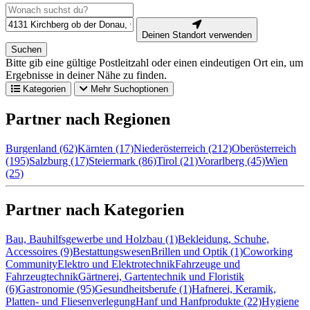
Deinen Standort verwenden
Suchen
Bitte gib eine gültige Postleitzahl oder einen eindeutigen Ort ein, um
Ergebnisse in deiner Nähe zu finden.
Kategorien
Mehr Suchoptionen
Partner nach Regionen
Burgenland (62)
Kärnten (17)
Niederösterreich (212)
Oberösterreich
(195)
Salzburg (17)
Steiermark (86)
Tirol (21)
Vorarlberg (45)
Wien
(25)
Partner nach Kategorien
Bau, Bauhilfsgewerbe und Holzbau (1)
Bekleidung, Schuhe,
Accessoires (9)
Bestattungswesen
Brillen und Optik (1)
Coworking
Community
Elektro und Elektrotechnik
Fahrzeuge und
Fahrzeugtechnik
Gärtnerei, Gartentechnik und Floristik
(6)
Gastronomie (95)
Gesundheitsberufe (1)
Hafnerei, Keramik,
Platten- und Fliesenverlegung
Hanf und Hanfprodukte (22)
Hygiene