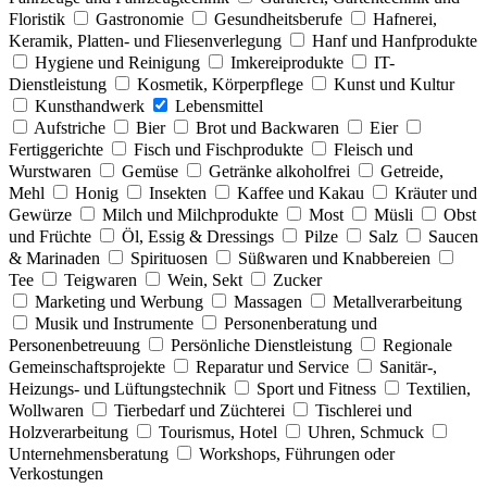
Floristik
Gastronomie
Gesundheitsberufe
Hafnerei,
Keramik, Platten- und Fliesenverlegung
Hanf und Hanfprodukte
Hygiene und Reinigung
Imkereiprodukte
IT-
Dienstleistung
Kosmetik, Körperpflege
Kunst und Kultur
Kunsthandwerk
Lebensmittel
Aufstriche
Bier
Brot und Backwaren
Eier
Fertiggerichte
Fisch und Fischprodukte
Fleisch und
Wurstwaren
Gemüse
Getränke alkoholfrei
Getreide,
Mehl
Honig
Insekten
Kaffee und Kakau
Kräuter und
Gewürze
Milch und Milchprodukte
Most
Müsli
Obst
und Früchte
Öl, Essig & Dressings
Pilze
Salz
Saucen
& Marinaden
Spirituosen
Süßwaren und Knabbereien
Tee
Teigwaren
Wein, Sekt
Zucker
Marketing und Werbung
Massagen
Metallverarbeitung
Musik und Instrumente
Personenberatung und
Personenbetreuung
Persönliche Dienstleistung
Regionale
Gemeinschaftsprojekte
Reparatur und Service
Sanitär-,
Heizungs- und Lüftungstechnik
Sport und Fitness
Textilien,
Wollwaren
Tierbedarf und Züchterei
Tischlerei und
Holzverarbeitung
Tourismus, Hotel
Uhren, Schmuck
Unternehmensberatung
Workshops, Führungen oder
Verkostungen