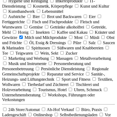
Hygiene und Reinigung
Imkereiprodukte
IT-
Dienstleistung
Kosmetik, Körperpflege
Kunst und Kultur
Kunsthandwerk
Lebensmittel
Aufstriche
Bier
Brot und Backwaren
Eier
Fertiggerichte
Fisch und Fischprodukte
Fleisch und
Wurstwaren
Gemüse
Getränke alkoholfrei
Getreide,
Mehl
Honig
Insekten
Kaffee und Kakau
Kräuter und
Gewürze
Milch und Milchprodukte
Most
Müsli
Obst
und Früchte
Öl, Essig & Dressings
Pilze
Salz
Saucen
& Marinaden
Spirituosen
Süßwaren und Knabbereien
Tee
Teigwaren
Wein, Sekt
Zucker
Marketing und Werbung
Massagen
Metallverarbeitung
Musik und Instrumente
Personenberatung und
Personenbetreuung
Persönliche Dienstleistung
Regionale
Gemeinschaftsprojekte
Reparatur und Service
Sanitär-,
Heizungs- und Lüftungstechnik
Sport und Fitness
Textilien,
Wollwaren
Tierbedarf und Züchterei
Tischlerei und
Holzverarbeitung
Tourismus, Hotel
Uhren, Schmuck
Unternehmensberatung
Workshops, Führungen oder
Verkostungen
24h Store/Automat
Ab-Hof Verkauf
Büro, Praxis
Ladengeschäft
Onlineshop
Selbstbedienungsladen
Vor