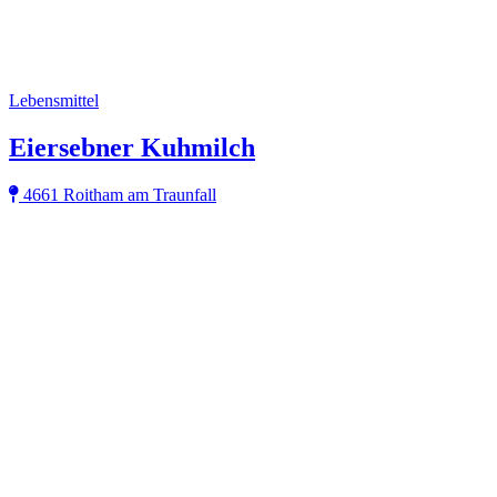
Lebensmittel
Eiersebner Kuhmilch
4661 Roitham am Traunfall