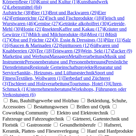
Körperpflege (10)
Kunst und Kultur (1)
Kunsthandwerk
(2)
Lebensmittel (84)
Aufstriche (38)
Bier (13)
Brot und Backwaren (29)
Eier
(42)
Fertiggerichte (22)
Fisch und Fischprodukte (18)
Fleisch und
Wurstwaren (46)
Gemüse (27)
Getränke alkoholfrei (30)
Getreide,
Mehl (30)
Honig (21)
Insekten
Kaffee und Kakau (17)
Kräuter und
Gewürze (17)
Milch und Milchprodukte (84)
Most (11)
Müsli
(17)
Obst und Früchte (22)
Öl, Essig & Dressings (31)
Pilze (11)
Salz
(16)
Saucen & Marinaden (22)
Spirituosen (12)
Süßwaren und
Knabbereien (20)
Tee (18)
Teigwaren (29)
Wein, Sekt (17)
Zucker (9)
Marketing und Werbung
Massagen
Metallverarbeitung
Musik und
Instrumente
Personenberatung und Personenbetreuung
Persönliche
Dienstleistung
Regionale Gemeinschaftsprojekte
Reparatur und
Service
Sanitär-, Heizungs- und Lüftungstechnik
Sport und
Fitness
Textilien, Wollwaren (1)
Tierbedarf und Züchterei
(3)
Tischlerei und Holzverarbeitung
Tourismus, Hotel (3)
Uhren,
Schmuck (1)
Unternehmensberatung
Workshops, Führungen oder
Verkostungen (6)
Bau, Bauhilfsgewerbe und Holzbau
Bekleidung, Schuhe,
Accessoires
Bestattungswesen
Brillen und Optik
Coworking Community
Elektro und Elektrotechnik
Fahrzeuge und Fahrzeugtechnik
Gärtnerei, Gartentechnik und
Floristik
Gastronomie
Gesundheitsberufe
Hafnerei,
Keramik, Platten- und Fliesenverlegung
Hanf und Hanfprodukte