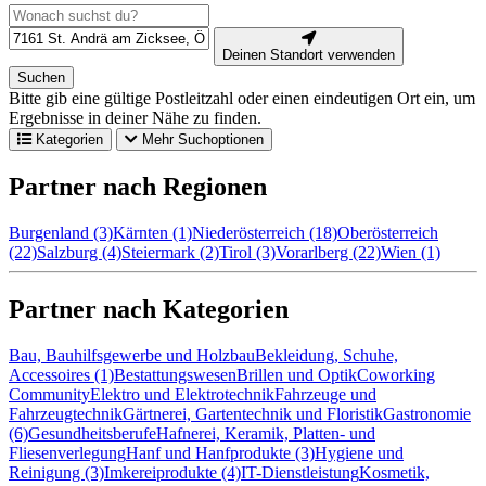
Deinen Standort verwenden
Suchen
Bitte gib eine gültige Postleitzahl oder einen eindeutigen Ort ein, um
Ergebnisse in deiner Nähe zu finden.
Kategorien
Mehr Suchoptionen
Partner nach Regionen
Burgenland (3)
Kärnten (1)
Niederösterreich (18)
Oberösterreich
(22)
Salzburg (4)
Steiermark (2)
Tirol (3)
Vorarlberg (22)
Wien (1)
Partner nach Kategorien
Bau, Bauhilfsgewerbe und Holzbau
Bekleidung, Schuhe,
Accessoires (1)
Bestattungswesen
Brillen und Optik
Coworking
Community
Elektro und Elektrotechnik
Fahrzeuge und
Fahrzeugtechnik
Gärtnerei, Gartentechnik und Floristik
Gastronomie
(6)
Gesundheitsberufe
Hafnerei, Keramik, Platten- und
Fliesenverlegung
Hanf und Hanfprodukte (3)
Hygiene und
Reinigung (3)
Imkereiprodukte (4)
IT-Dienstleistung
Kosmetik,