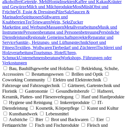
alkoholfrei
Getreide, Mehl
Honig
Insekten
Kaffee und Kakau
Kräuter
und Gewürze
Milch und Milchprodukte
Most
Müsli
Obst und
Früchte
Öl, Essig & Dressings
Pilze
Salz
Saucen &
Marinaden
Spirituosen
Süßwaren und
Knabbereien
Tee
Teigwaren
Wein, Sekt
Zucker
Marketing und Werbung
Massagen
Metallverarbeitung
Musik und
Instrumente
Personenberatung und Personenbetreuung
Persönliche
Dienstleistung
Regionale Gemeinschaftsprojekte
Reparatur und
Service
Sanitär-, Heizungs- und Lüftungstechnik
Sport und
Fitness
Textilien, Wollwaren
Tierbedarf und Züchterei
Tischlerei und
Holzverarbeitung
Tourismus, Hotel
Uhren,
Schmuck
Unternehmensberatung
Workshops, Führungen oder
Verkostungen
Bau, Bauhilfsgewerbe und Holzbau
Bekleidung, Schuhe,
Accessoires
Bestattungswesen
Brillen und Optik
Coworking Community
Elektro und Elektrotechnik
Fahrzeuge und Fahrzeugtechnik
Gärtnerei, Gartentechnik und
Floristik
Gastronomie
Gesundheitsberufe
Hafnerei,
Keramik, Platten- und Fliesenverlegung
Hanf und Hanfprodukte
Hygiene und Reinigung
Imkereiprodukte
IT-
Dienstleistung
Kosmetik, Körperpflege
Kunst und Kultur
Kunsthandwerk
Lebensmittel
Aufstriche
Bier
Brot und Backwaren
Eier
Fertiggerichte
Fisch und Fischprodukte
Fleisch und