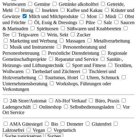
Wurstwaren
Gemüse
Getränke alkoholfrei
Getreide,
Mehl
Honig
Insekten
Kaffee und Kakau
Kräuter und
Gewürze
Milch und Milchprodukte
Most
Müsli
Obst
und Früchte
Öl, Essig & Dressings
Pilze
Salz
Saucen
& Marinaden
Spirituosen
Süßwaren und Knabbereien
Tee
Teigwaren
Wein, Sekt
Zucker
Marketing und Werbung
Massagen
Metallverarbeitung
Musik und Instrumente
Personenberatung und
Personenbetreuung
Persönliche Dienstleistung
Regionale
Gemeinschaftsprojekte
Reparatur und Service
Sanitär-,
Heizungs- und Lüftungstechnik
Sport und Fitness
Textilien,
Wollwaren
Tierbedarf und Züchterei
Tischlerei und
Holzverarbeitung
Tourismus, Hotel
Uhren, Schmuck
Unternehmensberatung
Workshops, Führungen oder
Verkostungen
24h Store/Automat
Ab-Hof Verkauf
Büro, Praxis
Ladengeschäft
Onlineshop
Selbstbedienungsladen
Vor
Ort Service
AMA Gütesiegel
Bio
Demeter
Glutenfrei
Laktosefrei
Vegan
Vegetarisch
Suche zurücksetzen
Suchen