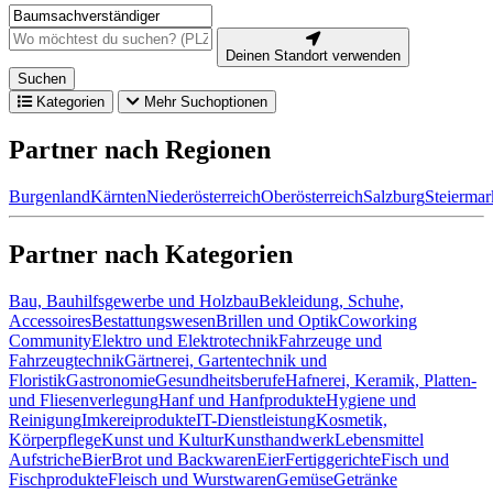
Deinen Standort verwenden
Suchen
Kategorien
Mehr Suchoptionen
Partner nach Regionen
Burgenland
Kärnten
Niederösterreich
Oberösterreich
Salzburg
Steiermar
Partner nach Kategorien
Bau, Bauhilfsgewerbe und Holzbau
Bekleidung, Schuhe,
Accessoires
Bestattungswesen
Brillen und Optik
Coworking
Community
Elektro und Elektrotechnik
Fahrzeuge und
Fahrzeugtechnik
Gärtnerei, Gartentechnik und
Floristik
Gastronomie
Gesundheitsberufe
Hafnerei, Keramik, Platten-
und Fliesenverlegung
Hanf und Hanfprodukte
Hygiene und
Reinigung
Imkereiprodukte
IT-Dienstleistung
Kosmetik,
Körperpflege
Kunst und Kultur
Kunsthandwerk
Lebensmittel
Aufstriche
Bier
Brot und Backwaren
Eier
Fertiggerichte
Fisch und
Fischprodukte
Fleisch und Wurstwaren
Gemüse
Getränke