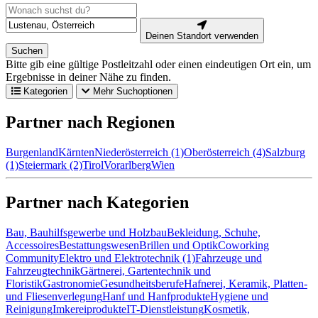
Deinen Standort verwenden
Suchen
Bitte gib eine gültige Postleitzahl oder einen eindeutigen Ort ein, um
Ergebnisse in deiner Nähe zu finden.
Kategorien
Mehr Suchoptionen
Partner nach Regionen
Burgenland
Kärnten
Niederösterreich (1)
Oberösterreich (4)
Salzburg
(1)
Steiermark (2)
Tirol
Vorarlberg
Wien
Partner nach Kategorien
Bau, Bauhilfsgewerbe und Holzbau
Bekleidung, Schuhe,
Accessoires
Bestattungswesen
Brillen und Optik
Coworking
Community
Elektro und Elektrotechnik (1)
Fahrzeuge und
Fahrzeugtechnik
Gärtnerei, Gartentechnik und
Floristik
Gastronomie
Gesundheitsberufe
Hafnerei, Keramik, Platten-
und Fliesenverlegung
Hanf und Hanfprodukte
Hygiene und
Reinigung
Imkereiprodukte
IT-Dienstleistung
Kosmetik,