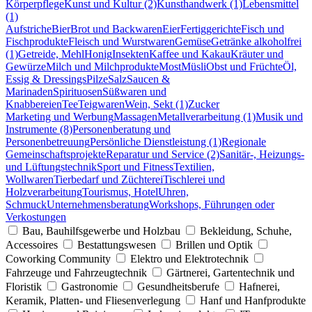
Körperpflege
Kunst und Kultur (2)
Kunsthandwerk (1)
Lebensmittel
(1)
Aufstriche
Bier
Brot und Backwaren
Eier
Fertiggerichte
Fisch und
Fischprodukte
Fleisch und Wurstwaren
Gemüse
Getränke alkoholfrei
(1)
Getreide, Mehl
Honig
Insekten
Kaffee und Kakau
Kräuter und
Gewürze
Milch und Milchprodukte
Most
Müsli
Obst und Früchte
Öl,
Essig & Dressings
Pilze
Salz
Saucen &
Marinaden
Spirituosen
Süßwaren und
Knabbereien
Tee
Teigwaren
Wein, Sekt (1)
Zucker
Marketing und Werbung
Massagen
Metallverarbeitung (1)
Musik und
Instrumente (8)
Personenberatung und
Personenbetreuung
Persönliche Dienstleistung (1)
Regionale
Gemeinschaftsprojekte
Reparatur und Service (2)
Sanitär-, Heizungs-
und Lüftungstechnik
Sport und Fitness
Textilien,
Wollwaren
Tierbedarf und Züchterei
Tischlerei und
Holzverarbeitung
Tourismus, Hotel
Uhren,
Schmuck
Unternehmensberatung
Workshops, Führungen oder
Verkostungen
Bau, Bauhilfsgewerbe und Holzbau
Bekleidung, Schuhe,
Accessoires
Bestattungswesen
Brillen und Optik
Coworking Community
Elektro und Elektrotechnik
Fahrzeuge und Fahrzeugtechnik
Gärtnerei, Gartentechnik und
Floristik
Gastronomie
Gesundheitsberufe
Hafnerei,
Keramik, Platten- und Fliesenverlegung
Hanf und Hanfprodukte