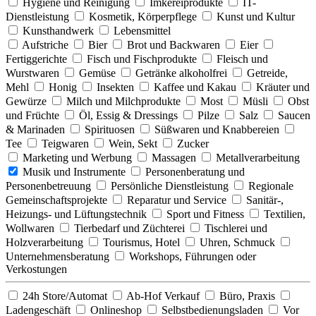
Hygiene und Reinigung
Imkereiprodukte
IT-
Dienstleistung
Kosmetik, Körperpflege
Kunst und Kultur
Kunsthandwerk
Lebensmittel
Aufstriche
Bier
Brot und Backwaren
Eier
Fertiggerichte
Fisch und Fischprodukte
Fleisch und
Wurstwaren
Gemüse
Getränke alkoholfrei
Getreide,
Mehl
Honig
Insekten
Kaffee und Kakau
Kräuter und
Gewürze
Milch und Milchprodukte
Most
Müsli
Obst
und Früchte
Öl, Essig & Dressings
Pilze
Salz
Saucen
& Marinaden
Spirituosen
Süßwaren und Knabbereien
Tee
Teigwaren
Wein, Sekt
Zucker
Marketing und Werbung
Massagen
Metallverarbeitung
Musik und Instrumente
Personenberatung und
Personenbetreuung
Persönliche Dienstleistung
Regionale
Gemeinschaftsprojekte
Reparatur und Service
Sanitär-,
Heizungs- und Lüftungstechnik
Sport und Fitness
Textilien,
Wollwaren
Tierbedarf und Züchterei
Tischlerei und
Holzverarbeitung
Tourismus, Hotel
Uhren, Schmuck
Unternehmensberatung
Workshops, Führungen oder
Verkostungen
24h Store/Automat
Ab-Hof Verkauf
Büro, Praxis
Ladengeschäft
Onlineshop
Selbstbedienungsladen
Vor