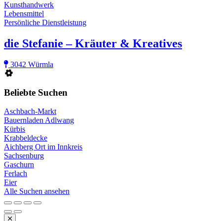
Kunsthandwerk
Lebensmittel
Persönliche Dienstleistung
die Stefanie – Kräuter & Kreatives
3042 Würmla
Beliebte Suchen
Aschbach-Markt
Bauernladen Adlwang
Kürbis
Krabbeldecke
Aichberg Ort im Innkreis
Sachsenburg
Gaschurn
Ferlach
Eier
Alle Suchen ansehen