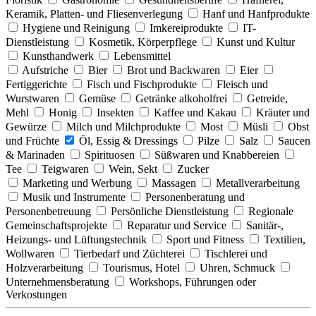
Keramik, Platten- und Fliesenverlegung
Hanf und Hanfprodukte
Hygiene und Reinigung
Imkereiprodukte
IT-
Dienstleistung
Kosmetik, Körperpflege
Kunst und Kultur
Kunsthandwerk
Lebensmittel
Aufstriche
Bier
Brot und Backwaren
Eier
Fertiggerichte
Fisch und Fischprodukte
Fleisch und
Wurstwaren
Gemüse
Getränke alkoholfrei
Getreide,
Mehl
Honig
Insekten
Kaffee und Kakau
Kräuter und
Gewürze
Milch und Milchprodukte
Most
Müsli
Obst
und Früchte
Öl, Essig & Dressings
Pilze
Salz
Saucen
& Marinaden
Spirituosen
Süßwaren und Knabbereien
Tee
Teigwaren
Wein, Sekt
Zucker
Marketing und Werbung
Massagen
Metallverarbeitung
Musik und Instrumente
Personenberatung und
Personenbetreuung
Persönliche Dienstleistung
Regionale
Gemeinschaftsprojekte
Reparatur und Service
Sanitär-,
Heizungs- und Lüftungstechnik
Sport und Fitness
Textilien,
Wollwaren
Tierbedarf und Züchterei
Tischlerei und
Holzverarbeitung
Tourismus, Hotel
Uhren, Schmuck
Unternehmensberatung
Workshops, Führungen oder
Verkostungen