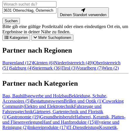
Deinen Standort verwenden
Suchen
Bitte gib eine gültige Postleitzahl oder einen eindeutigen Ort ein, um
Ergebnisse in deiner Nähe zu finden.
Kategorien
Mehr Suchoptionen
Partner nach Regionen
Burgenland (12)
Kärnten (6)
Niederösterreich (49)
Oberösterreich
(51)
Salzburg (4)
Steiermark (36)
Tirol (3)
Vorarlberg (7)
Wien (2)
Partner nach Kategorien
Bau, Bauhilfsgewerbe und Holzbau
Bekleidung, Schuhe,
Accessoires (5)
Bestattungswesen
Brillen und Optik (1)
Coworking
Community
Elektro und Elektrotechnik
Fahrzeuge und
Fahrzeugtechnik
Gärtnerei, Gartentechnik und Floristik
(1)
Gastronomie (19)
Gesundheitsberufe
Hafnerei, Keramik, Platten-
und Fliesenverlegung
Hanf und Hanfprodukte (15)
Hygiene und
Reinigung (2)
Imkereiprodukte (17)
IT-Dienstleistung
Kosmetik,