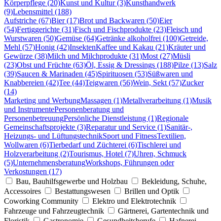
Körperpflege (20)
Kunst und Kultur (3)
Kunsthandwerk
(9)
Lebensmittel (188)
Aufstriche (67)
Bier (17)
Brot und Backwaren (50)
Eier
(54)
Fertiggerichte (31)
Fisch und Fischprodukte (23)
Fleisch und
Wurstwaren (50)
Gemüse (64)
Getränke alkoholfrei (100)
Getreide,
Mehl (57)
Honig (42)
Insekten
Kaffee und Kakau (21)
Kräuter und
Gewürze (38)
Milch und Milchprodukte (31)
Most (27)
Müsli
(23)
Obst und Früchte (63)
Öl, Essig & Dressings (188)
Pilze (13)
Salz
(39)
Saucen & Marinaden (45)
Spirituosen (53)
Süßwaren und
Knabbereien (42)
Tee (44)
Teigwaren (56)
Wein, Sekt (57)
Zucker
(14)
Marketing und Werbung
Massagen (1)
Metallverarbeitung (1)
Musik
und Instrumente
Personenberatung und
Personenbetreuung
Persönliche Dienstleistung (1)
Regionale
Gemeinschaftsprojekte (3)
Reparatur und Service (1)
Sanitär-,
Heizungs- und Lüftungstechnik
Sport und Fitness
Textilien,
Wollwaren (6)
Tierbedarf und Züchterei (6)
Tischlerei und
Holzverarbeitung (2)
Tourismus, Hotel (7)
Uhren, Schmuck
(5)
Unternehmensberatung
Workshops, Führungen oder
Verkostungen (17)
Bau, Bauhilfsgewerbe und Holzbau
Bekleidung, Schuhe,
Accessoires
Bestattungswesen
Brillen und Optik
Coworking Community
Elektro und Elektrotechnik
Fahrzeuge und Fahrzeugtechnik
Gärtnerei, Gartentechnik und
Floristik
Gastronomie
Gesundheitsberufe
Hafnerei,