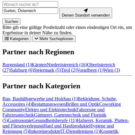
Deinen Standort verwenden
Suchen
Bitte gib eine gültige Postleitzahl oder einen eindeutigen Ort ein, um
Ergebnisse in deiner Nähe zu finden.
Kategorien
Mehr Suchoptionen
Partner nach Regionen
Burgenland (1)
Kärnten
Niederösterreich (16)
Oberösterreich
(27)
Salzburg (6)
Steiermark (5)
Tirol (2)
Vorarlberg (1)
Wien (3)
Partner nach Kategorien
Bau, Bauhilfsgewerbe und Holzbau (1)
Bekleidung, Schuhe,
Accessoires (4)
Bestattungswesen
Brillen und Optik
Coworking
Community
Elektro und Elektrotechnik
Fahrzeuge und
Fahrzeugtechnik
Gärtnerei, Gartentechnik und Floristik
(5)
Gastronomie
Gesundheitsberufe (11)
Hafnerei, Keramik, Platten-
und Fliesenverlegung
Hanf und Hanfprodukte
Hygiene und
Reinigung (5)
Imkereiprodukte
IT-Dienstleistung (1)
Kosmetik,