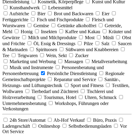
Dienstleistung
Kosmetik, Körperpflege
Kunst und Kultur
Kunsthandwerk
Lebensmittel
Aufstriche
Bier
Brot und Backwaren
Eier
Fertiggerichte
Fisch und Fischprodukte
Fleisch und
Wurstwaren
Gemüse
Getränke alkoholfrei
Getreide,
Mehl
Honig
Insekten
Kaffee und Kakau
Kräuter und
Gewürze
Milch und Milchprodukte
Most
Müsli
Obst
und Früchte
Öl, Essig & Dressings
Pilze
Salz
Saucen
& Marinaden
Spirituosen
Süßwaren und Knabbereien
Tee
Teigwaren
Wein, Sekt
Zucker
Marketing und Werbung
Massagen
Metallverarbeitung
Musik und Instrumente
Personenberatung und
Personenbetreuung
Persönliche Dienstleistung
Regionale
Gemeinschaftsprojekte
Reparatur und Service
Sanitär-,
Heizungs- und Lüftungstechnik
Sport und Fitness
Textilien,
Wollwaren
Tierbedarf und Züchterei
Tischlerei und
Holzverarbeitung
Tourismus, Hotel
Uhren, Schmuck
Unternehmensberatung
Workshops, Führungen oder
Verkostungen
24h Store/Automat
Ab-Hof Verkauf
Büro, Praxis
Ladengeschäft
Onlineshop
Selbstbedienungsladen
Vor
Ort Service