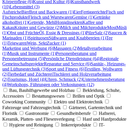
Körperpflege (6)
Kunst und Kultur (6)
Kunsthandwerk
(10)
Lebensmittel (3)
Aufstriche
Bier
Brot und Backwaren (1)
Eier
Fertiggerichte
Fisch und
Fischprodukte
Fleisch und Wurstwaren
Gemüse (1)
Getränke
alkoholfrei (1)
Getreide, Mehl
Honig
Insekten
Kaffee und
Kakau
Kräuter und Gewürze (2)
Milch und Milchprodukte
Most
Müsli
(1)
Obst und Früchte
Öl, Essig & Dressings (1)
Pilze
Salz (2)
Saucen &
Marinaden (1)
Spirituosen
Süßwaren und Knabbereien (1)
Tee
(1)
Teigwaren
Wein, Sekt
Zucker (1)
Marketing und Werbung (6)
Massagen (2)
Metallverarbeitung
(1)
Musik und Instrumente (1)
Personenberatung und
Personenbetreuung (5)
Persönliche Dienstleistung (64)
Regionale
Gemeinschaftsprojekte
Reparatur und Service (6)
Sanitär-, Heizungs-
und Lüftungstechnik (3)
Sport und Fitness (6)
Textilien, Wollwaren
(2)
Tierbedarf und Züchterei
Tischlerei und Holzverarbeitung
(2)
Tourismus, Hotel (4)
Uhren, Schmuck (2)
Unternehmensberatung
(4)
Workshops, Führungen oder Verkostungen (12)
Bau, Bauhilfsgewerbe und Holzbau
Bekleidung, Schuhe,
Accessoires
Bestattungswesen
Brillen und Optik
Coworking Community
Elektro und Elektrotechnik
Fahrzeuge und Fahrzeugtechnik
Gärtnerei, Gartentechnik und
Floristik
Gastronomie
Gesundheitsberufe
Hafnerei,
Keramik, Platten- und Fliesenverlegung
Hanf und Hanfprodukte
Hygiene und Reinigung
Imkereiprodukte
IT-