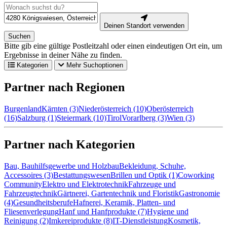
Deinen Standort verwenden
Suchen
Bitte gib eine gültige Postleitzahl oder einen eindeutigen Ort ein, um
Ergebnisse in deiner Nähe zu finden.
Kategorien
Mehr Suchoptionen
Partner nach Regionen
Burgenland
Kärnten (3)
Niederösterreich (10)
Oberösterreich
(16)
Salzburg (1)
Steiermark (10)
Tirol
Vorarlberg (3)
Wien (3)
Partner nach Kategorien
Bau, Bauhilfsgewerbe und Holzbau
Bekleidung, Schuhe,
Accessoires (3)
Bestattungswesen
Brillen und Optik (1)
Coworking
Community
Elektro und Elektrotechnik
Fahrzeuge und
Fahrzeugtechnik
Gärtnerei, Gartentechnik und Floristik
Gastronomie
(4)
Gesundheitsberufe
Hafnerei, Keramik, Platten- und
Fliesenverlegung
Hanf und Hanfprodukte (7)
Hygiene und
Reinigung (2)
Imkereiprodukte (8)
IT-Dienstleistung
Kosmetik,