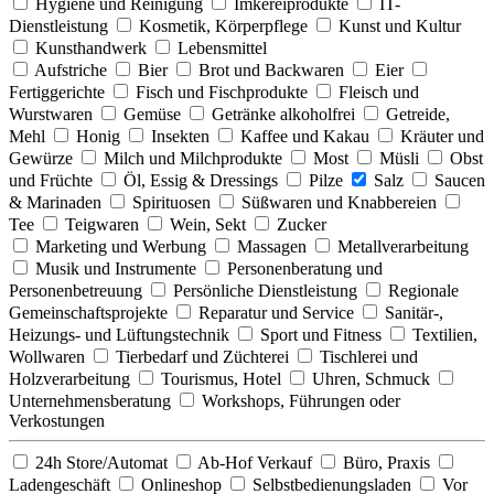
Hygiene und Reinigung
Imkereiprodukte
IT-
Dienstleistung
Kosmetik, Körperpflege
Kunst und Kultur
Kunsthandwerk
Lebensmittel
Aufstriche
Bier
Brot und Backwaren
Eier
Fertiggerichte
Fisch und Fischprodukte
Fleisch und
Wurstwaren
Gemüse
Getränke alkoholfrei
Getreide,
Mehl
Honig
Insekten
Kaffee und Kakau
Kräuter und
Gewürze
Milch und Milchprodukte
Most
Müsli
Obst
und Früchte
Öl, Essig & Dressings
Pilze
Salz
Saucen
& Marinaden
Spirituosen
Süßwaren und Knabbereien
Tee
Teigwaren
Wein, Sekt
Zucker
Marketing und Werbung
Massagen
Metallverarbeitung
Musik und Instrumente
Personenberatung und
Personenbetreuung
Persönliche Dienstleistung
Regionale
Gemeinschaftsprojekte
Reparatur und Service
Sanitär-,
Heizungs- und Lüftungstechnik
Sport und Fitness
Textilien,
Wollwaren
Tierbedarf und Züchterei
Tischlerei und
Holzverarbeitung
Tourismus, Hotel
Uhren, Schmuck
Unternehmensberatung
Workshops, Führungen oder
Verkostungen
24h Store/Automat
Ab-Hof Verkauf
Büro, Praxis
Ladengeschäft
Onlineshop
Selbstbedienungsladen
Vor