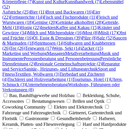
Körperpflege (7)
Kunst und Kultur
Kunsthandwerk (7)
Lebensmittel
(52)
Aufstriche (25)
Bier (11)
Brot und Backwaren (16)
Eier
(22)
Fertiggerichte (14)
Fisch und Fischprodukte (11)
Fleisch und
Wurstwaren (18)
Gemüse (20)
Getränke alkoholfrei (28)
Getreide,
Mehl (18)
Honig (22)
Insekten
Kaffee und Kakau (15)
Kräuter und
Gewürze (34)
Milch und Milchprodukte (16)
Most (8)
Müsli (17)
Obst
und Früchte (16)
Öl, Essig & Dressings (39)
Pilze (8)
Salz (52)
Saucen
& Marinaden (18)
Spirituosen (14)
Süßwaren und Knabbereien
(26)
Tee (26)
Teigwaren (17)
Wein, Sekt (14)
Zucker (15)
Marketing und Werbung
Massagen
Metallverarbeitung
Musik und
Instrumente
Personenberatung und Personenbetreuung
Persönliche
Dienstleistung (2)
Regionale Gemeinschaftsprojekte (2)
Reparatur
und Service
Sanitär-, Heizungs- und Lüftungstechnik
Sport und
Fitness
Textilien, Wollwaren (3)
Tierbedarf und Züchterei
(4)
Tischlerei und Holzverarbeitung (1)
Tourismus, Hotel (1)
Uhren,
Schmuck (3)
Unternehmensberatung
Workshops, Führungen oder
Verkostungen (8)
Bau, Bauhilfsgewerbe und Holzbau
Bekleidung, Schuhe,
Accessoires
Bestattungswesen
Brillen und Optik
Coworking Community
Elektro und Elektrotechnik
Fahrzeuge und Fahrzeugtechnik
Gärtnerei, Gartentechnik und
Floristik
Gastronomie
Gesundheitsberufe
Hafnerei,
Keramik, Platten- und Fliesenverlegung
Hanf und Hanfprodukte