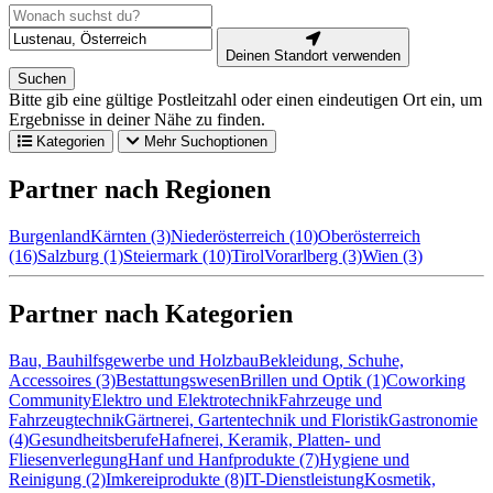
Deinen Standort verwenden
Suchen
Bitte gib eine gültige Postleitzahl oder einen eindeutigen Ort ein, um
Ergebnisse in deiner Nähe zu finden.
Kategorien
Mehr Suchoptionen
Partner nach Regionen
Burgenland
Kärnten (3)
Niederösterreich (10)
Oberösterreich
(16)
Salzburg (1)
Steiermark (10)
Tirol
Vorarlberg (3)
Wien (3)
Partner nach Kategorien
Bau, Bauhilfsgewerbe und Holzbau
Bekleidung, Schuhe,
Accessoires (3)
Bestattungswesen
Brillen und Optik (1)
Coworking
Community
Elektro und Elektrotechnik
Fahrzeuge und
Fahrzeugtechnik
Gärtnerei, Gartentechnik und Floristik
Gastronomie
(4)
Gesundheitsberufe
Hafnerei, Keramik, Platten- und
Fliesenverlegung
Hanf und Hanfprodukte (7)
Hygiene und
Reinigung (2)
Imkereiprodukte (8)
IT-Dienstleistung
Kosmetik,