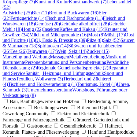
Körperpflege (7)
Kunst und Kultur
Kunsthandwerk (7)
Lebensmittel
(52)
Aufstriche (25)
Bier (11)
Brot und Backwaren (16)
Eier
(22)
Fertiggerichte (14)
Fisch und Fischprodukte (11)
Fleisch und
Wurstwaren (18)
Gemüse (20)
Getränke alkoholfrei (28)
Getreide,
Mehl (18)
Honig (22)
Insekten
Kaffee und Kakau (15)
Kräuter und
Gewürze (34)
Milch und Milchprodukte (16)
Most (8)
Müsli (17)
Obst
und Früchte (16)
Öl, Essig & Dressings (39)
Pilze (8)
Salz (52)
Saucen
& Marinaden (18)
Spirituosen (14)
Süßwaren und Knabbereien
(26)
Tee (26)
Teigwaren (17)
Wein, Sekt (14)
Zucker (15)
Marketing und Werbung
Massagen
Metallverarbeitung
Musik und
Instrumente
Personenberatung und Personenbetreuung
Persönliche
Dienstleistung (2)
Regionale Gemeinschaftsprojekte (2)
Reparatur
und Service
Sanitär-, Heizungs- und Lüftungstechnik
Sport und
Fitness
Textilien, Wollwaren (3)
Tierbedarf und Züchterei
(4)
Tischlerei und Holzverarbeitung (1)
Tourismus, Hotel (1)
Uhren,
Schmuck (3)
Unternehmensberatung
Workshops, Führungen oder
Verkostungen (8)
Bau, Bauhilfsgewerbe und Holzbau
Bekleidung, Schuhe,
Accessoires
Bestattungswesen
Brillen und Optik
Coworking Community
Elektro und Elektrotechnik
Fahrzeuge und Fahrzeugtechnik
Gärtnerei, Gartentechnik und
Floristik
Gastronomie
Gesundheitsberufe
Hafnerei,
Keramik, Platten- und Fliesenverlegung
Hanf und Hanfprodukte