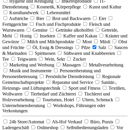
Hygiene und Reinigung
Imkereiprodukte
IT-
Dienstleistung
Kosmetik, Körperpflege
Kunst und Kultur
Kunsthandwerk
Lebensmittel
Aufstriche
Bier
Brot und Backwaren
Eier
Fertiggerichte
Fisch und Fischprodukte
Fleisch und
Wurstwaren
Gemüse
Getränke alkoholfrei
Getreide,
Mehl
Honig
Insekten
Kaffee und Kakau
Kräuter und
Gewürze
Milch und Milchprodukte
Most
Müsli
Obst
und Früchte
Öl, Essig & Dressings
Pilze
Salz
Saucen
& Marinaden
Spirituosen
Süßwaren und Knabbereien
Tee
Teigwaren
Wein, Sekt
Zucker
Marketing und Werbung
Massagen
Metallverarbeitung
Musik und Instrumente
Personenberatung und
Personenbetreuung
Persönliche Dienstleistung
Regionale
Gemeinschaftsprojekte
Reparatur und Service
Sanitär-,
Heizungs- und Lüftungstechnik
Sport und Fitness
Textilien,
Wollwaren
Tierbedarf und Züchterei
Tischlerei und
Holzverarbeitung
Tourismus, Hotel
Uhren, Schmuck
Unternehmensberatung
Workshops, Führungen oder
Verkostungen
24h Store/Automat
Ab-Hof Verkauf
Büro, Praxis
Ladengeschäft
Onlineshop
Selbstbedienungsladen
Vor