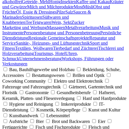
alkoholfrei
Getreide, Mehl
Honig
Insekten
Kaffee und Kakau
Kräuter
und Gewürze
Milch und Milchprodukte
Most
Müsli
Obst und
Früchte
Öl, Essig & Dressings
Pilze
Salz
Saucen &
Marinaden
Spirituosen
Süßwaren und
Knabbereien
Tee
Teigwaren
Wein, Sekt
Zucker
Marketing und Werbung
Massagen
Metallverarbeitung
Musik und
Instrumente
Personenberatung und Personenbetreuung
Persönliche
Dienstleistung
Regionale Gemeinschaftsprojekte
Reparatur und
Service
Sanitär-, Heizungs- und Lüftungstechnik
Sport und
Fitness
Textilien, Wollwaren
Tierbedarf und Züchterei
Tischlerei und
Holzverarbeitung
Tourismus, Hotel
Uhren,
Schmuck
Unternehmensberatung
Workshops, Führungen oder
Verkostungen
Bau, Bauhilfsgewerbe und Holzbau
Bekleidung, Schuhe,
Accessoires
Bestattungswesen
Brillen und Optik
Coworking Community
Elektro und Elektrotechnik
Fahrzeuge und Fahrzeugtechnik
Gärtnerei, Gartentechnik und
Floristik
Gastronomie
Gesundheitsberufe
Hafnerei,
Keramik, Platten- und Fliesenverlegung
Hanf und Hanfprodukte
Hygiene und Reinigung
Imkereiprodukte
IT-
Dienstleistung
Kosmetik, Körperpflege
Kunst und Kultur
Kunsthandwerk
Lebensmittel
Aufstriche
Bier
Brot und Backwaren
Eier
Fertiggerichte
Fisch und Fischprodukte
Fleisch und