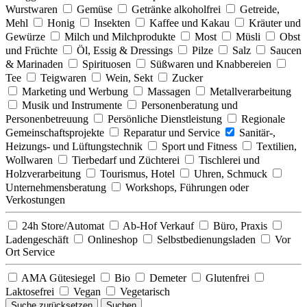
Wurstwaren
Gemüse
Getränke alkoholfrei
Getreide,
Mehl
Honig
Insekten
Kaffee und Kakau
Kräuter und
Gewürze
Milch und Milchprodukte
Most
Müsli
Obst
und Früchte
Öl, Essig & Dressings
Pilze
Salz
Saucen
& Marinaden
Spirituosen
Süßwaren und Knabbereien
Tee
Teigwaren
Wein, Sekt
Zucker
Marketing und Werbung
Massagen
Metallverarbeitung
Musik und Instrumente
Personenberatung und
Personenbetreuung
Persönliche Dienstleistung
Regionale
Gemeinschaftsprojekte
Reparatur und Service
Sanitär-,
Heizungs- und Lüftungstechnik
Sport und Fitness
Textilien,
Wollwaren
Tierbedarf und Züchterei
Tischlerei und
Holzverarbeitung
Tourismus, Hotel
Uhren, Schmuck
Unternehmensberatung
Workshops, Führungen oder
Verkostungen
24h Store/Automat
Ab-Hof Verkauf
Büro, Praxis
Ladengeschäft
Onlineshop
Selbstbedienungsladen
Vor
Ort Service
AMA Gütesiegel
Bio
Demeter
Glutenfrei
Laktosefrei
Vegan
Vegetarisch
Suche zurücksetzen
Suchen