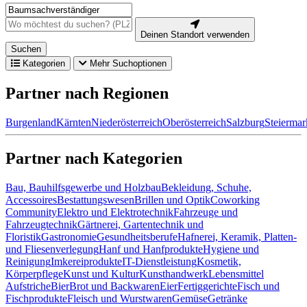
Deinen Standort verwenden
Suchen
Kategorien
Mehr Suchoptionen
Partner nach Regionen
Burgenland
Kärnten
Niederösterreich
Oberösterreich
Salzburg
Steiermar
Partner nach Kategorien
Bau, Bauhilfsgewerbe und Holzbau
Bekleidung, Schuhe,
Accessoires
Bestattungswesen
Brillen und Optik
Coworking
Community
Elektro und Elektrotechnik
Fahrzeuge und
Fahrzeugtechnik
Gärtnerei, Gartentechnik und
Floristik
Gastronomie
Gesundheitsberufe
Hafnerei, Keramik, Platten-
und Fliesenverlegung
Hanf und Hanfprodukte
Hygiene und
Reinigung
Imkereiprodukte
IT-Dienstleistung
Kosmetik,
Körperpflege
Kunst und Kultur
Kunsthandwerk
Lebensmittel
Aufstriche
Bier
Brot und Backwaren
Eier
Fertiggerichte
Fisch und
Fischprodukte
Fleisch und Wurstwaren
Gemüse
Getränke