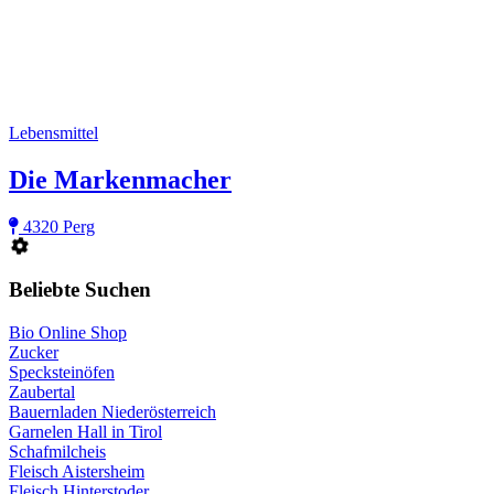
Lebensmittel
Die Markenmacher
4320 Perg
Beliebte Suchen
Bio Online Shop
Zucker
Specksteinöfen
Zaubertal
Bauernladen Niederösterreich
Garnelen Hall in Tirol
Schafmilcheis
Fleisch Aistersheim
Fleisch Hinterstoder