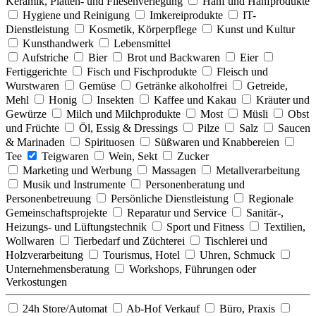
Keramik, Platten- und Fliesenverlegung
Hanf und Hanfprodukte
Hygiene und Reinigung
Imkereiprodukte
IT-
Dienstleistung
Kosmetik, Körperpflege
Kunst und Kultur
Kunsthandwerk
Lebensmittel
Aufstriche
Bier
Brot und Backwaren
Eier
Fertiggerichte
Fisch und Fischprodukte
Fleisch und
Wurstwaren
Gemüse
Getränke alkoholfrei
Getreide,
Mehl
Honig
Insekten
Kaffee und Kakau
Kräuter und
Gewürze
Milch und Milchprodukte
Most
Müsli
Obst
und Früchte
Öl, Essig & Dressings
Pilze
Salz
Saucen
& Marinaden
Spirituosen
Süßwaren und Knabbereien
Tee
Teigwaren
Wein, Sekt
Zucker
Marketing und Werbung
Massagen
Metallverarbeitung
Musik und Instrumente
Personenberatung und
Personenbetreuung
Persönliche Dienstleistung
Regionale
Gemeinschaftsprojekte
Reparatur und Service
Sanitär-,
Heizungs- und Lüftungstechnik
Sport und Fitness
Textilien,
Wollwaren
Tierbedarf und Züchterei
Tischlerei und
Holzverarbeitung
Tourismus, Hotel
Uhren, Schmuck
Unternehmensberatung
Workshops, Führungen oder
Verkostungen
24h Store/Automat
Ab-Hof Verkauf
Büro, Praxis