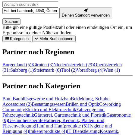
Deinen Standort verwenden
Suchen
Bitte gib eine gültige Postleitzahl oder einen eindeutigen Ort ein, um
Ergebnisse in deiner Nähe zu finden.
Kategorien
Mehr Suchoptionen
Partner nach Regionen
Burgenland (5)
Kärnten (3)
Niederösterreich (29)
Oberösterreich
(31)
Salzburg (1)
Steiermark (6)
Tirol (2)
Vorarlberg (4)
Wien (1)
Partner nach Kategorien
Bau, Bauhilfsgewerbe und Holzbau
Bekleidung, Schuhe,
Accessoires (2)
Bestattungswesen
Brillen und Optik
Coworking
Community
Elektro und Elektrotechnik
Fahrzeuge und
Fahrzeugtechnik
Gärtnerei, Gartentechnik und Floristik
Gastronomie
(9)
Gesundheitsberufe
Hafnerei, Keramik, Platten- und
Fliesenverlegung
Hanf und Hanfprodukte (5)
Hygiene und
Reinigung (4)
Imkereiprodukte (4)
IT-Dienstleistung
Kosmetik,