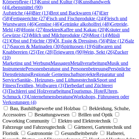
Körperpflege (13)
Kunst und Kultur (3)
Kunsthandwerk
(4)
Lebensmittel (90)
Aufstriche (44)
Bier (13)
Brot und Backwaren (47)
Eier
(58)
Fertiggerichte (27)
Fisch und Fischprodukte (24)
Fleisch und
Wurstwaren (46)
Gemüse (46)
Getränke alkoholfrei (48)
Getreide,
Mehl (49)
Honig (27)
Insekten
Kaffee und Kakau (20)
Kräuter und
Gewürze (23)
Milch und Milchprodukte (29)
Most (14)
Müsli
(21)
Obst und Früchte (39)
Öl, Essig & Dressings (56)
Pilze (12)
Salz
(17)
Saucen & Marinaden (30)
Spirituosen (19)
Süßwaren und
Knabbereien (25)
Tee (28)
Teigwaren (90)
Wein, Sekt (26)
Zucker
(10)
Marketing und Werbung
Massagen
Metallverarbeitung
Musik und
Instrumente
Personenberatung und Personenbetreuung
Persönliche
Dienstleistung
Regionale Gemeinschaftsprojekte
Reparatur und
Service
Sanitär-, Heizungs- und Lüftungstechnik
Sport und
Fitness
Textilien, Wollwaren (3)
Tierbedarf und Züchterei
(3)
Tischlerei und Holzverarbeitung
Tourismus, Hotel
Uhren,
Schmuck (3)
Unternehmensberatung
Workshops, Führungen oder
Verkostungen (4)
Bau, Bauhilfsgewerbe und Holzbau
Bekleidung, Schuhe,
Accessoires
Bestattungswesen
Brillen und Optik
Coworking Community
Elektro und Elektrotechnik
Fahrzeuge und Fahrzeugtechnik
Gärtnerei, Gartentechnik und
Floristik
Gastronomie
Gesundheitsberufe
Hafnerei,