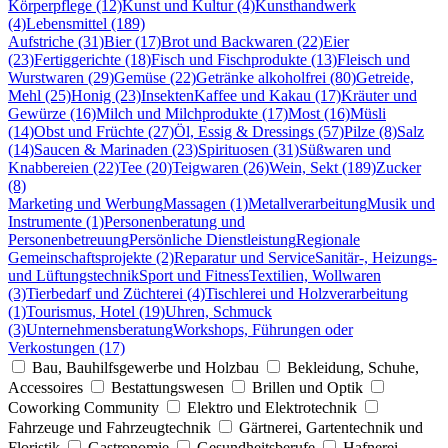
Körperpflege (12)
Kunst und Kultur (4)
Kunsthandwerk
(4)
Lebensmittel (189)
Aufstriche (31)
Bier (17)
Brot und Backwaren (22)
Eier
(23)
Fertiggerichte (18)
Fisch und Fischprodukte (13)
Fleisch und
Wurstwaren (29)
Gemüse (22)
Getränke alkoholfrei (80)
Getreide,
Mehl (25)
Honig (23)
Insekten
Kaffee und Kakau (17)
Kräuter und
Gewürze (16)
Milch und Milchprodukte (17)
Most (16)
Müsli
(14)
Obst und Früchte (27)
Öl, Essig & Dressings (57)
Pilze (8)
Salz
(14)
Saucen & Marinaden (23)
Spirituosen (31)
Süßwaren und
Knabbereien (22)
Tee (20)
Teigwaren (26)
Wein, Sekt (189)
Zucker
(8)
Marketing und Werbung
Massagen (1)
Metallverarbeitung
Musik und
Instrumente (1)
Personenberatung und
Personenbetreuung
Persönliche Dienstleistung
Regionale
Gemeinschaftsprojekte (2)
Reparatur und Service
Sanitär-, Heizungs-
und Lüftungstechnik
Sport und Fitness
Textilien, Wollwaren
(3)
Tierbedarf und Züchterei (4)
Tischlerei und Holzverarbeitung
(1)
Tourismus, Hotel (19)
Uhren, Schmuck
(3)
Unternehmensberatung
Workshops, Führungen oder
Verkostungen (17)
Bau, Bauhilfsgewerbe und Holzbau
Bekleidung, Schuhe,
Accessoires
Bestattungswesen
Brillen und Optik
Coworking Community
Elektro und Elektrotechnik
Fahrzeuge und Fahrzeugtechnik
Gärtnerei, Gartentechnik und
Floristik
Gastronomie
Gesundheitsberufe
Hafnerei,