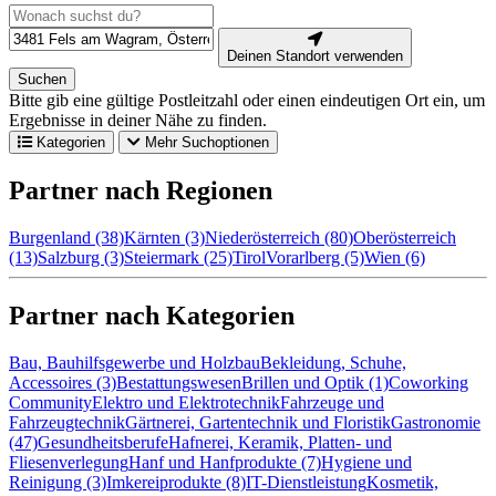
Deinen Standort verwenden
Suchen
Bitte gib eine gültige Postleitzahl oder einen eindeutigen Ort ein, um
Ergebnisse in deiner Nähe zu finden.
Kategorien
Mehr Suchoptionen
Partner nach Regionen
Burgenland (38)
Kärnten (3)
Niederösterreich (80)
Oberösterreich
(13)
Salzburg (3)
Steiermark (25)
Tirol
Vorarlberg (5)
Wien (6)
Partner nach Kategorien
Bau, Bauhilfsgewerbe und Holzbau
Bekleidung, Schuhe,
Accessoires (3)
Bestattungswesen
Brillen und Optik (1)
Coworking
Community
Elektro und Elektrotechnik
Fahrzeuge und
Fahrzeugtechnik
Gärtnerei, Gartentechnik und Floristik
Gastronomie
(47)
Gesundheitsberufe
Hafnerei, Keramik, Platten- und
Fliesenverlegung
Hanf und Hanfprodukte (7)
Hygiene und
Reinigung (3)
Imkereiprodukte (8)
IT-Dienstleistung
Kosmetik,