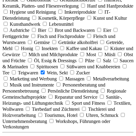
Keramik, Platten- und Fliesenverlegung
Hanf und Hanfprodukte
Hygiene und Reinigung
Imkereiprodukte
IT-
Dienstleistung
Kosmetik, Körperpflege
Kunst und Kultur
Kunsthandwerk
Lebensmittel
Aufstriche
Bier
Brot und Backwaren
Eier
Fertiggerichte
Fisch und Fischprodukte
Fleisch und
Wurstwaren
Gemüse
Getränke alkoholfrei
Getreide,
Mehl
Honig
Insekten
Kaffee und Kakau
Kräuter und
Gewürze
Milch und Milchprodukte
Most
Müsli
Obst
und Früchte
Öl, Essig & Dressings
Pilze
Salz
Saucen
& Marinaden
Spirituosen
Süßwaren und Knabbereien
Tee
Teigwaren
Wein, Sekt
Zucker
Marketing und Werbung
Massagen
Metallverarbeitung
Musik und Instrumente
Personenberatung und
Personenbetreuung
Persönliche Dienstleistung
Regionale
Gemeinschaftsprojekte
Reparatur und Service
Sanitär-,
Heizungs- und Lüftungstechnik
Sport und Fitness
Textilien,
Wollwaren
Tierbedarf und Züchterei
Tischlerei und
Holzverarbeitung
Tourismus, Hotel
Uhren, Schmuck
Unternehmensberatung
Workshops, Führungen oder
Verkostungen