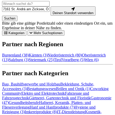
Deinen Standort verwenden
Suchen
Bitte gib eine gültige Postleitzahl oder einen eindeutigen Ort ein, um
Ergebnisse in deiner Nähe zu finden.
Kategorien
Mehr Suchoptionen
Partner nach Regionen
Burgenland (38)
Kärnten (3)
Niederösterreich (80)
Oberösterreich
(13)
Salzburg (3)
Steiermark (25)
Tirol
Vorarlberg (5)
Wien (6)
Partner nach Kategorien
Bau, Bauhilfsgewerbe und Holzbau
Bekleidung, Schuhe,
Accessoires (3)
Bestattungswesen
Brillen und Optik (1)
Coworking
Community
Elektro und Elektrotechnik
Fahrzeuge und
Fahrzeugtechnik
Gärtnerei, Gartentechnik und Floristik
Gastronomie
(47)
Gesundheitsberufe
Hafnerei, Keramik, Platten- und
Fliesenverlegung
Hanf und Hanfprodukte (7)
Hygiene und
Reinigung (3)
Imkereiprodukte (8)
IT-Dienstleistung
Kosmetik,