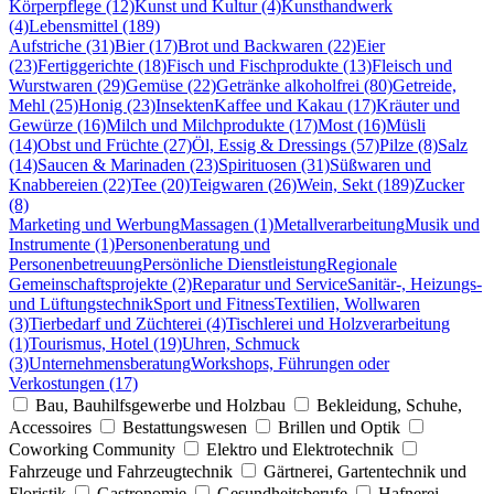
Körperpflege (12)
Kunst und Kultur (4)
Kunsthandwerk
(4)
Lebensmittel (189)
Aufstriche (31)
Bier (17)
Brot und Backwaren (22)
Eier
(23)
Fertiggerichte (18)
Fisch und Fischprodukte (13)
Fleisch und
Wurstwaren (29)
Gemüse (22)
Getränke alkoholfrei (80)
Getreide,
Mehl (25)
Honig (23)
Insekten
Kaffee und Kakau (17)
Kräuter und
Gewürze (16)
Milch und Milchprodukte (17)
Most (16)
Müsli
(14)
Obst und Früchte (27)
Öl, Essig & Dressings (57)
Pilze (8)
Salz
(14)
Saucen & Marinaden (23)
Spirituosen (31)
Süßwaren und
Knabbereien (22)
Tee (20)
Teigwaren (26)
Wein, Sekt (189)
Zucker
(8)
Marketing und Werbung
Massagen (1)
Metallverarbeitung
Musik und
Instrumente (1)
Personenberatung und
Personenbetreuung
Persönliche Dienstleistung
Regionale
Gemeinschaftsprojekte (2)
Reparatur und Service
Sanitär-, Heizungs-
und Lüftungstechnik
Sport und Fitness
Textilien, Wollwaren
(3)
Tierbedarf und Züchterei (4)
Tischlerei und Holzverarbeitung
(1)
Tourismus, Hotel (19)
Uhren, Schmuck
(3)
Unternehmensberatung
Workshops, Führungen oder
Verkostungen (17)
Bau, Bauhilfsgewerbe und Holzbau
Bekleidung, Schuhe,
Accessoires
Bestattungswesen
Brillen und Optik
Coworking Community
Elektro und Elektrotechnik
Fahrzeuge und Fahrzeugtechnik
Gärtnerei, Gartentechnik und
Floristik
Gastronomie
Gesundheitsberufe
Hafnerei,