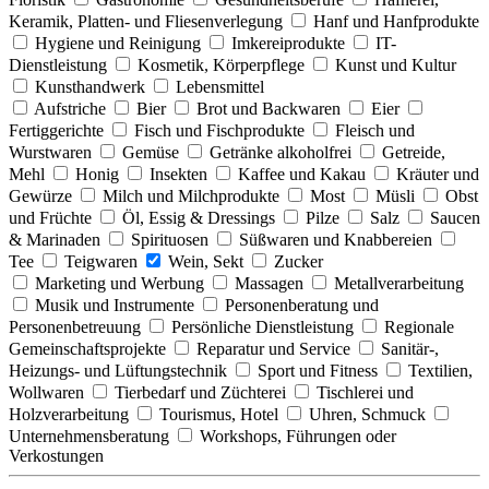
Keramik, Platten- und Fliesenverlegung
Hanf und Hanfprodukte
Hygiene und Reinigung
Imkereiprodukte
IT-
Dienstleistung
Kosmetik, Körperpflege
Kunst und Kultur
Kunsthandwerk
Lebensmittel
Aufstriche
Bier
Brot und Backwaren
Eier
Fertiggerichte
Fisch und Fischprodukte
Fleisch und
Wurstwaren
Gemüse
Getränke alkoholfrei
Getreide,
Mehl
Honig
Insekten
Kaffee und Kakau
Kräuter und
Gewürze
Milch und Milchprodukte
Most
Müsli
Obst
und Früchte
Öl, Essig & Dressings
Pilze
Salz
Saucen
& Marinaden
Spirituosen
Süßwaren und Knabbereien
Tee
Teigwaren
Wein, Sekt
Zucker
Marketing und Werbung
Massagen
Metallverarbeitung
Musik und Instrumente
Personenberatung und
Personenbetreuung
Persönliche Dienstleistung
Regionale
Gemeinschaftsprojekte
Reparatur und Service
Sanitär-,
Heizungs- und Lüftungstechnik
Sport und Fitness
Textilien,
Wollwaren
Tierbedarf und Züchterei
Tischlerei und
Holzverarbeitung
Tourismus, Hotel
Uhren, Schmuck
Unternehmensberatung
Workshops, Führungen oder
Verkostungen