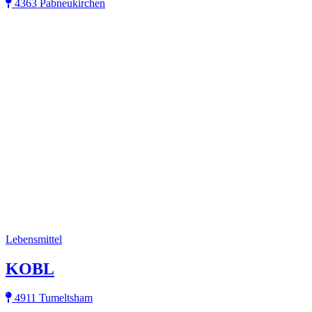
4363 Pabneukirchen
Lebensmittel
KOBL
4911 Tumeltsham