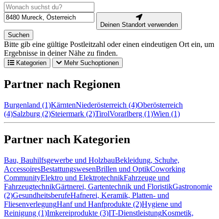
Deinen Standort verwenden
Suchen
Bitte gib eine gültige Postleitzahl oder einen eindeutigen Ort ein, um
Ergebnisse in deiner Nähe zu finden.
Kategorien
Mehr Suchoptionen
Partner nach Regionen
Burgenland (1)
Kärnten
Niederösterreich (4)
Oberösterreich
(4)
Salzburg (2)
Steiermark (2)
Tirol
Vorarlberg (1)
Wien (1)
Partner nach Kategorien
Bau, Bauhilfsgewerbe und Holzbau
Bekleidung, Schuhe,
Accessoires
Bestattungswesen
Brillen und Optik
Coworking
Community
Elektro und Elektrotechnik
Fahrzeuge und
Fahrzeugtechnik
Gärtnerei, Gartentechnik und Floristik
Gastronomie
(2)
Gesundheitsberufe
Hafnerei, Keramik, Platten- und
Fliesenverlegung
Hanf und Hanfprodukte (2)
Hygiene und
Reinigung (1)
Imkereiprodukte (3)
IT-Dienstleistung
Kosmetik,