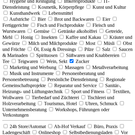
Hygiene und Reinigung
Imkereiprodukte
IT-
Dienstleistung
Kosmetik, Körperpflege
Kunst und Kultur
Kunsthandwerk
Lebensmittel
Aufstriche
Bier
Brot und Backwaren
Eier
Fertiggerichte
Fisch und Fischprodukte
Fleisch und
Wurstwaren
Gemüse
Getränke alkoholfrei
Getreide,
Mehl
Honig
Insekten
Kaffee und Kakau
Kräuter und
Gewürze
Milch und Milchprodukte
Most
Müsli
Obst
und Früchte
Öl, Essig & Dressings
Pilze
Salz
Saucen
& Marinaden
Spirituosen
Süßwaren und Knabbereien
Tee
Teigwaren
Wein, Sekt
Zucker
Marketing und Werbung
Massagen
Metallverarbeitung
Musik und Instrumente
Personenberatung und
Personenbetreuung
Persönliche Dienstleistung
Regionale
Gemeinschaftsprojekte
Reparatur und Service
Sanitär-,
Heizungs- und Lüftungstechnik
Sport und Fitness
Textilien,
Wollwaren
Tierbedarf und Züchterei
Tischlerei und
Holzverarbeitung
Tourismus, Hotel
Uhren, Schmuck
Unternehmensberatung
Workshops, Führungen oder
Verkostungen
24h Store/Automat
Ab-Hof Verkauf
Büro, Praxis
Ladengeschäft
Onlineshop
Selbstbedienungsladen
Vor