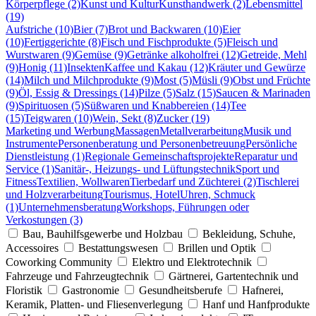
Körperpflege (2)
Kunst und Kultur
Kunsthandwerk (2)
Lebensmittel
(19)
Aufstriche (10)
Bier (7)
Brot und Backwaren (10)
Eier
(10)
Fertiggerichte (8)
Fisch und Fischprodukte (5)
Fleisch und
Wurstwaren (9)
Gemüse (9)
Getränke alkoholfrei (12)
Getreide, Mehl
(9)
Honig (11)
Insekten
Kaffee und Kakau (12)
Kräuter und Gewürze
(14)
Milch und Milchprodukte (9)
Most (5)
Müsli (9)
Obst und Früchte
(9)
Öl, Essig & Dressings (14)
Pilze (5)
Salz (15)
Saucen & Marinaden
(9)
Spirituosen (5)
Süßwaren und Knabbereien (14)
Tee
(15)
Teigwaren (10)
Wein, Sekt (8)
Zucker (19)
Marketing und Werbung
Massagen
Metallverarbeitung
Musik und
Instrumente
Personenberatung und Personenbetreuung
Persönliche
Dienstleistung (1)
Regionale Gemeinschaftsprojekte
Reparatur und
Service (1)
Sanitär-, Heizungs- und Lüftungstechnik
Sport und
Fitness
Textilien, Wollwaren
Tierbedarf und Züchterei (2)
Tischlerei
und Holzverarbeitung
Tourismus, Hotel
Uhren, Schmuck
(1)
Unternehmensberatung
Workshops, Führungen oder
Verkostungen (3)
Bau, Bauhilfsgewerbe und Holzbau
Bekleidung, Schuhe,
Accessoires
Bestattungswesen
Brillen und Optik
Coworking Community
Elektro und Elektrotechnik
Fahrzeuge und Fahrzeugtechnik
Gärtnerei, Gartentechnik und
Floristik
Gastronomie
Gesundheitsberufe
Hafnerei,
Keramik, Platten- und Fliesenverlegung
Hanf und Hanfprodukte