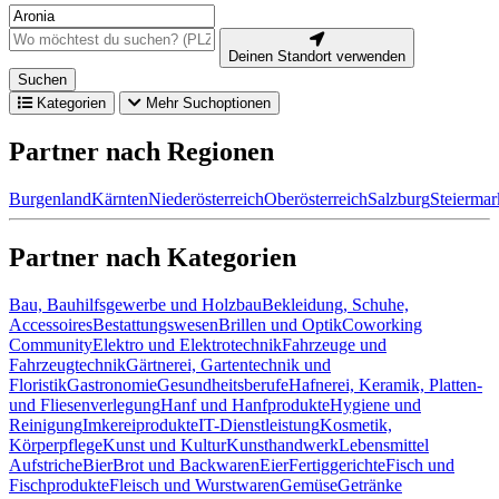
Deinen Standort verwenden
Suchen
Kategorien
Mehr Suchoptionen
Partner nach Regionen
Burgenland
Kärnten
Niederösterreich
Oberösterreich
Salzburg
Steiermar
Partner nach Kategorien
Bau, Bauhilfsgewerbe und Holzbau
Bekleidung, Schuhe,
Accessoires
Bestattungswesen
Brillen und Optik
Coworking
Community
Elektro und Elektrotechnik
Fahrzeuge und
Fahrzeugtechnik
Gärtnerei, Gartentechnik und
Floristik
Gastronomie
Gesundheitsberufe
Hafnerei, Keramik, Platten-
und Fliesenverlegung
Hanf und Hanfprodukte
Hygiene und
Reinigung
Imkereiprodukte
IT-Dienstleistung
Kosmetik,
Körperpflege
Kunst und Kultur
Kunsthandwerk
Lebensmittel
Aufstriche
Bier
Brot und Backwaren
Eier
Fertiggerichte
Fisch und
Fischprodukte
Fleisch und Wurstwaren
Gemüse
Getränke