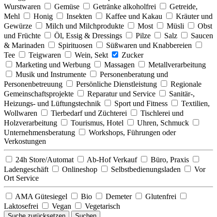
Wurstwaren
Gemüse
Getränke alkoholfrei
Getreide,
Mehl
Honig
Insekten
Kaffee und Kakau
Kräuter und
Gewürze
Milch und Milchprodukte
Most
Müsli
Obst
und Früchte
Öl, Essig & Dressings
Pilze
Salz
Saucen
& Marinaden
Spirituosen
Süßwaren und Knabbereien
Tee
Teigwaren
Wein, Sekt
Zucker
Marketing und Werbung
Massagen
Metallverarbeitung
Musik und Instrumente
Personenberatung und
Personenbetreuung
Persönliche Dienstleistung
Regionale
Gemeinschaftsprojekte
Reparatur und Service
Sanitär-,
Heizungs- und Lüftungstechnik
Sport und Fitness
Textilien,
Wollwaren
Tierbedarf und Züchterei
Tischlerei und
Holzverarbeitung
Tourismus, Hotel
Uhren, Schmuck
Unternehmensberatung
Workshops, Führungen oder
Verkostungen
24h Store/Automat
Ab-Hof Verkauf
Büro, Praxis
Ladengeschäft
Onlineshop
Selbstbedienungsladen
Vor
Ort Service
AMA Gütesiegel
Bio
Demeter
Glutenfrei
Laktosefrei
Vegan
Vegetarisch
Suche zurücksetzen
Suchen