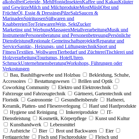
alkoholfrei
Getreide, Mehl
Honig
Insekten
Kaffee und Kakau
Kräuter
und Gewürze
Milch und Milchprodukte
Most
Müsli
Obst und
Früchte
Öl, Essig & Dressings
Pilze
Salz
Saucen &
Marinaden
Spirituosen
Süßwaren und
Knabbereien
Tee
Teigwaren
Wein, Sekt
Zucker
Marketing und Werbung
Massagen
Metallverarbeitung
Musik und
Instrumente
Personenberatung und Personenbetreuung
Persönliche
Dienstleistung
Regionale Gemeinschaftsprojekte
Reparatur und
Service
Sanitär-, Heizungs- und Lüftungstechnik
Sport und
Fitness
Textilien, Wollwaren
Tierbedarf und Züchterei
Tischlerei und
Holzverarbeitung
Tourismus, Hotel
Uhren,
Schmuck
Unternehmensberatung
Workshops, Führungen oder
Verkostungen
Bau, Bauhilfsgewerbe und Holzbau
Bekleidung, Schuhe,
Accessoires
Bestattungswesen
Brillen und Optik
Coworking Community
Elektro und Elektrotechnik
Fahrzeuge und Fahrzeugtechnik
Gärtnerei, Gartentechnik und
Floristik
Gastronomie
Gesundheitsberufe
Hafnerei,
Keramik, Platten- und Fliesenverlegung
Hanf und Hanfprodukte
Hygiene und Reinigung
Imkereiprodukte
IT-
Dienstleistung
Kosmetik, Körperpflege
Kunst und Kultur
Kunsthandwerk
Lebensmittel
Aufstriche
Bier
Brot und Backwaren
Eier
Fertiggerichte
Fisch und Fischprodukte
Fleisch und