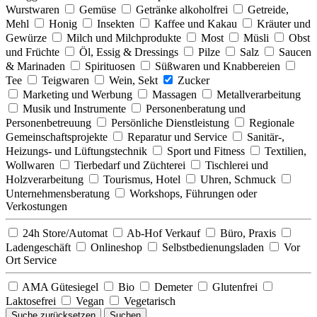
Wurstwaren
Gemüse
Getränke alkoholfrei
Getreide,
Mehl
Honig
Insekten
Kaffee und Kakau
Kräuter und
Gewürze
Milch und Milchprodukte
Most
Müsli
Obst
und Früchte
Öl, Essig & Dressings
Pilze
Salz
Saucen
& Marinaden
Spirituosen
Süßwaren und Knabbereien
Tee
Teigwaren
Wein, Sekt
Zucker
Marketing und Werbung
Massagen
Metallverarbeitung
Musik und Instrumente
Personenberatung und
Personenbetreuung
Persönliche Dienstleistung
Regionale
Gemeinschaftsprojekte
Reparatur und Service
Sanitär-,
Heizungs- und Lüftungstechnik
Sport und Fitness
Textilien,
Wollwaren
Tierbedarf und Züchterei
Tischlerei und
Holzverarbeitung
Tourismus, Hotel
Uhren, Schmuck
Unternehmensberatung
Workshops, Führungen oder
Verkostungen
24h Store/Automat
Ab-Hof Verkauf
Büro, Praxis
Ladengeschäft
Onlineshop
Selbstbedienungsladen
Vor
Ort Service
AMA Gütesiegel
Bio
Demeter
Glutenfrei
Laktosefrei
Vegan
Vegetarisch
Suche zurücksetzen
Suchen