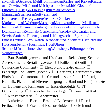
alkoholfrei
Getreide, Mehl
Honig
Insekten
Kaffee und Kakau
Kräuter
und Gewürze
Milch und Milchprodukte
Most
Müsli
Obst und
Früchte
Öl, Essig & Dressings
Pilze
Salz
Saucen &
Marinaden
Spirituosen
Süßwaren und
Knabbereien
Tee
Teigwaren
Wein, Sekt
Zucker
Marketing und Werbung
Massagen
Metallverarbeitung
Musik und
Instrumente
Personenberatung und Personenbetreuung
Persönliche
Dienstleistung
Regionale Gemeinschaftsprojekte
Reparatur und
Service
Sanitär-, Heizungs- und Lüftungstechnik
Sport und
Fitness
Textilien, Wollwaren
Tierbedarf und Züchterei
Tischlerei und
Holzverarbeitung
Tourismus, Hotel
Uhren,
Schmuck
Unternehmensberatung
Workshops, Führungen oder
Verkostungen
Bau, Bauhilfsgewerbe und Holzbau
Bekleidung, Schuhe,
Accessoires
Bestattungswesen
Brillen und Optik
Coworking Community
Elektro und Elektrotechnik
Fahrzeuge und Fahrzeugtechnik
Gärtnerei, Gartentechnik und
Floristik
Gastronomie
Gesundheitsberufe
Hafnerei,
Keramik, Platten- und Fliesenverlegung
Hanf und Hanfprodukte
Hygiene und Reinigung
Imkereiprodukte
IT-
Dienstleistung
Kosmetik, Körperpflege
Kunst und Kultur
Kunsthandwerk
Lebensmittel
Aufstriche
Bier
Brot und Backwaren
Eier
Fertiggerichte
Fisch und Fischprodukte
Fleisch und