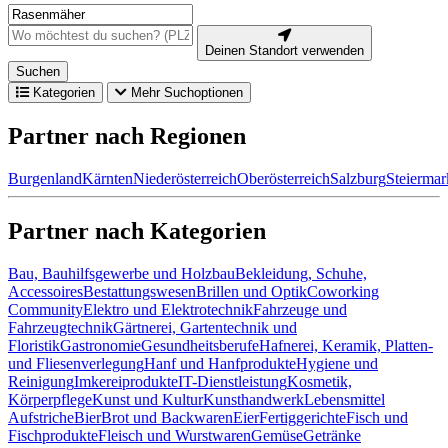
Deinen Standort verwenden
Suchen
Kategorien
Mehr Suchoptionen
Partner nach Regionen
Burgenland
Kärnten
Niederösterreich
Oberösterreich
Salzburg
Steiermar
Partner nach Kategorien
Bau, Bauhilfsgewerbe und Holzbau
Bekleidung, Schuhe,
Accessoires
Bestattungswesen
Brillen und Optik
Coworking
Community
Elektro und Elektrotechnik
Fahrzeuge und
Fahrzeugtechnik
Gärtnerei, Gartentechnik und
Floristik
Gastronomie
Gesundheitsberufe
Hafnerei, Keramik, Platten-
und Fliesenverlegung
Hanf und Hanfprodukte
Hygiene und
Reinigung
Imkereiprodukte
IT-Dienstleistung
Kosmetik,
Körperpflege
Kunst und Kultur
Kunsthandwerk
Lebensmittel
Aufstriche
Bier
Brot und Backwaren
Eier
Fertiggerichte
Fisch und
Fischprodukte
Fleisch und Wurstwaren
Gemüse
Getränke