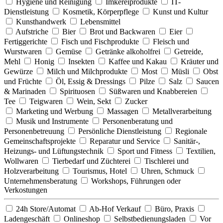
Hygiene und Reinigung
Imkereiprodukte
IT-
Dienstleistung
Kosmetik, Körperpflege
Kunst und Kultur
Kunsthandwerk
Lebensmittel
Aufstriche
Bier
Brot und Backwaren
Eier
Fertiggerichte
Fisch und Fischprodukte
Fleisch und
Wurstwaren
Gemüse
Getränke alkoholfrei
Getreide,
Mehl
Honig
Insekten
Kaffee und Kakau
Kräuter und
Gewürze
Milch und Milchprodukte
Most
Müsli
Obst
und Früchte
Öl, Essig & Dressings
Pilze
Salz
Saucen
& Marinaden
Spirituosen
Süßwaren und Knabbereien
Tee
Teigwaren
Wein, Sekt
Zucker
Marketing und Werbung
Massagen
Metallverarbeitung
Musik und Instrumente
Personenberatung und
Personenbetreuung
Persönliche Dienstleistung
Regionale
Gemeinschaftsprojekte
Reparatur und Service
Sanitär-,
Heizungs- und Lüftungstechnik
Sport und Fitness
Textilien,
Wollwaren
Tierbedarf und Züchterei
Tischlerei und
Holzverarbeitung
Tourismus, Hotel
Uhren, Schmuck
Unternehmensberatung
Workshops, Führungen oder
Verkostungen
24h Store/Automat
Ab-Hof Verkauf
Büro, Praxis
Ladengeschäft
Onlineshop
Selbstbedienungsladen
Vor