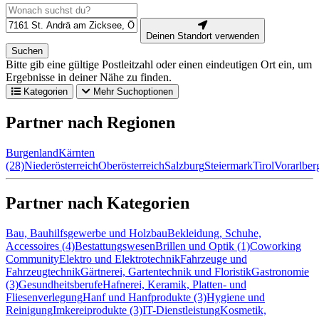
Deinen Standort verwenden
Suchen
Bitte gib eine gültige Postleitzahl oder einen eindeutigen Ort ein, um
Ergebnisse in deiner Nähe zu finden.
Kategorien
Mehr Suchoptionen
Partner nach Regionen
Burgenland
Kärnten
(28)
Niederösterreich
Oberösterreich
Salzburg
Steiermark
Tirol
Vorarlber
Partner nach Kategorien
Bau, Bauhilfsgewerbe und Holzbau
Bekleidung, Schuhe,
Accessoires (4)
Bestattungswesen
Brillen und Optik (1)
Coworking
Community
Elektro und Elektrotechnik
Fahrzeuge und
Fahrzeugtechnik
Gärtnerei, Gartentechnik und Floristik
Gastronomie
(3)
Gesundheitsberufe
Hafnerei, Keramik, Platten- und
Fliesenverlegung
Hanf und Hanfprodukte (3)
Hygiene und
Reinigung
Imkereiprodukte (3)
IT-Dienstleistung
Kosmetik,