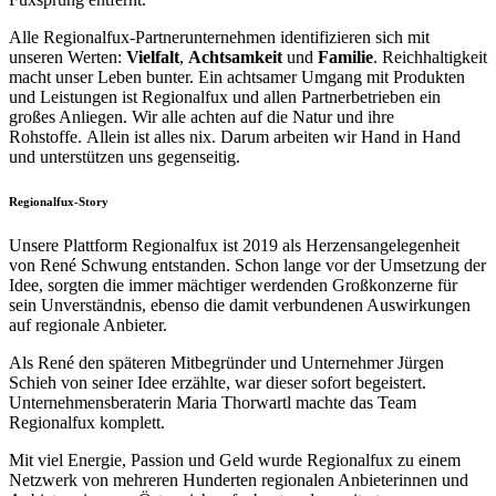
Alle Regionalfux-Partnerunternehmen identifizieren sich mit
unseren Werten:
Vielfalt
,
Achtsamkeit
und
Familie
. Reichhaltigkeit
macht unser Leben bunter. Ein achtsamer Umgang mit Produkten
und Leistungen ist Regionalfux und allen Partnerbetrieben ein
großes Anliegen. Wir alle achten auf die Natur und ihre
Rohstoffe. Allein ist alles nix. Darum arbeiten wir Hand in Hand
und unterstützen uns gegenseitig.
Regionalfux-Story
Unsere Plattform Regionalfux ist 2019 als Herzensangelegenheit
von René Schwung entstanden. Schon lange vor der Umsetzung der
Idee, sorgten die immer mächtiger werdenden Großkonzerne für
sein Unverständnis, ebenso die damit verbundenen Auswirkungen
auf regionale Anbieter.
Als René den späteren Mitbegründer und Unternehmer Jürgen
Schieh von seiner Idee erzählte, war dieser sofort begeistert.
Unternehmensberaterin Maria Thorwartl machte das Team
Regionalfux komplett.
Mit viel Energie, Passion und Geld wurde Regionalfux zu einem
Netzwerk von mehreren Hunderten regionalen Anbieterinnen und