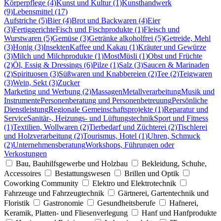
Körperpflege (4)
Kunst und Kultur (1)
Kunsthandwerk
(9)
Lebensmittel (17)
Aufstriche (5)
Bier (4)
Brot und Backwaren (4)
Eier
(3)
Fertiggerichte
Fisch und Fischprodukte (1)
Fleisch und
Wurstwaren (5)
Gemüse (3)
Getränke alkoholfrei (5)
Getreide, Mehl
(3)
Honig (3)
Insekten
Kaffee und Kakau (1)
Kräuter und Gewürze
(3)
Milch und Milchprodukte (1)
Most
Müsli (1)
Obst und Früchte
(2)
Öl, Essig & Dressings (6)
Pilze (1)
Salz (3)
Saucen & Marinaden
(2)
Spirituosen (3)
Süßwaren und Knabbereien (2)
Tee (2)
Teigwaren
(3)
Wein, Sekt (3)
Zucker
Marketing und Werbung (2)
Massagen
Metallverarbeitung
Musik und
Instrumente
Personenberatung und Personenbetreuung
Persönliche
Dienstleistung
Regionale Gemeinschaftsprojekte (1)
Reparatur und
Service
Sanitär-, Heizungs- und Lüftungstechnik
Sport und Fitness
(1)
Textilien, Wollwaren (2)
Tierbedarf und Züchterei (2)
Tischlerei
und Holzverarbeitung (2)
Tourismus, Hotel (1)
Uhren, Schmuck
(2)
Unternehmensberatung
Workshops, Führungen oder
Verkostungen
Bau, Bauhilfsgewerbe und Holzbau
Bekleidung, Schuhe,
Accessoires
Bestattungswesen
Brillen und Optik
Coworking Community
Elektro und Elektrotechnik
Fahrzeuge und Fahrzeugtechnik
Gärtnerei, Gartentechnik und
Floristik
Gastronomie
Gesundheitsberufe
Hafnerei,
Keramik, Platten- und Fliesenverlegung
Hanf und Hanfprodukte