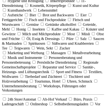
Hygiene und Reinigung
Imkereiprodukte
IT-
Dienstleistung
Kosmetik, Körperpflege
Kunst und Kultur
Kunsthandwerk
Lebensmittel
Aufstriche
Bier
Brot und Backwaren
Eier
Fertiggerichte
Fisch und Fischprodukte
Fleisch und
Wurstwaren
Gemüse
Getränke alkoholfrei
Getreide,
Mehl
Honig
Insekten
Kaffee und Kakau
Kräuter und
Gewürze
Milch und Milchprodukte
Most
Müsli
Obst
und Früchte
Öl, Essig & Dressings
Pilze
Salz
Saucen
& Marinaden
Spirituosen
Süßwaren und Knabbereien
Tee
Teigwaren
Wein, Sekt
Zucker
Marketing und Werbung
Massagen
Metallverarbeitung
Musik und Instrumente
Personenberatung und
Personenbetreuung
Persönliche Dienstleistung
Regionale
Gemeinschaftsprojekte
Reparatur und Service
Sanitär-,
Heizungs- und Lüftungstechnik
Sport und Fitness
Textilien,
Wollwaren
Tierbedarf und Züchterei
Tischlerei und
Holzverarbeitung
Tourismus, Hotel
Uhren, Schmuck
Unternehmensberatung
Workshops, Führungen oder
Verkostungen
24h Store/Automat
Ab-Hof Verkauf
Büro, Praxis
Ladengeschäft
Onlineshop
Selbstbedienungsladen
Vor