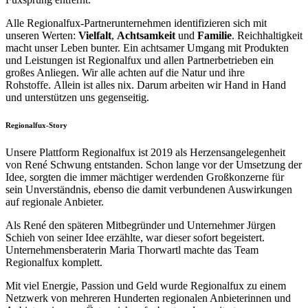
Alle Regionalfux-Partnerunternehmen identifizieren sich mit
unseren Werten:
Vielfalt
,
Achtsamkeit
und
Familie
. Reichhaltigkeit
macht unser Leben bunter. Ein achtsamer Umgang mit Produkten
und Leistungen ist Regionalfux und allen Partnerbetrieben ein
großes Anliegen. Wir alle achten auf die Natur und ihre
Rohstoffe. Allein ist alles nix. Darum arbeiten wir Hand in Hand
und unterstützen uns gegenseitig.
Regionalfux-Story
Unsere Plattform Regionalfux ist 2019 als Herzensangelegenheit
von René Schwung entstanden. Schon lange vor der Umsetzung der
Idee, sorgten die immer mächtiger werdenden Großkonzerne für
sein Unverständnis, ebenso die damit verbundenen Auswirkungen
auf regionale Anbieter.
Als René den späteren Mitbegründer und Unternehmer Jürgen
Schieh von seiner Idee erzählte, war dieser sofort begeistert.
Unternehmensberaterin Maria Thorwartl machte das Team
Regionalfux komplett.
Mit viel Energie, Passion und Geld wurde Regionalfux zu einem
Netzwerk von mehreren Hunderten regionalen Anbieterinnen und