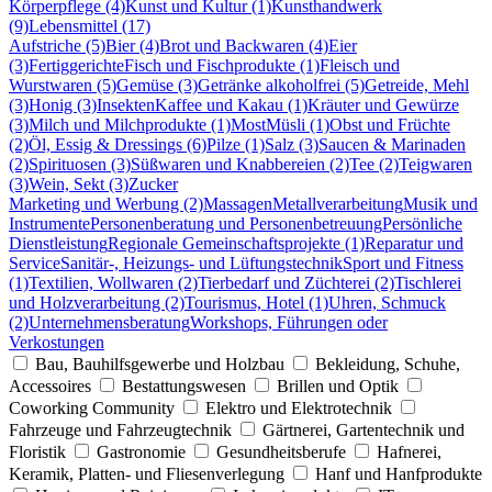
Körperpflege (4)
Kunst und Kultur (1)
Kunsthandwerk
(9)
Lebensmittel (17)
Aufstriche (5)
Bier (4)
Brot und Backwaren (4)
Eier
(3)
Fertiggerichte
Fisch und Fischprodukte (1)
Fleisch und
Wurstwaren (5)
Gemüse (3)
Getränke alkoholfrei (5)
Getreide, Mehl
(3)
Honig (3)
Insekten
Kaffee und Kakau (1)
Kräuter und Gewürze
(3)
Milch und Milchprodukte (1)
Most
Müsli (1)
Obst und Früchte
(2)
Öl, Essig & Dressings (6)
Pilze (1)
Salz (3)
Saucen & Marinaden
(2)
Spirituosen (3)
Süßwaren und Knabbereien (2)
Tee (2)
Teigwaren
(3)
Wein, Sekt (3)
Zucker
Marketing und Werbung (2)
Massagen
Metallverarbeitung
Musik und
Instrumente
Personenberatung und Personenbetreuung
Persönliche
Dienstleistung
Regionale Gemeinschaftsprojekte (1)
Reparatur und
Service
Sanitär-, Heizungs- und Lüftungstechnik
Sport und Fitness
(1)
Textilien, Wollwaren (2)
Tierbedarf und Züchterei (2)
Tischlerei
und Holzverarbeitung (2)
Tourismus, Hotel (1)
Uhren, Schmuck
(2)
Unternehmensberatung
Workshops, Führungen oder
Verkostungen
Bau, Bauhilfsgewerbe und Holzbau
Bekleidung, Schuhe,
Accessoires
Bestattungswesen
Brillen und Optik
Coworking Community
Elektro und Elektrotechnik
Fahrzeuge und Fahrzeugtechnik
Gärtnerei, Gartentechnik und
Floristik
Gastronomie
Gesundheitsberufe
Hafnerei,
Keramik, Platten- und Fliesenverlegung
Hanf und Hanfprodukte