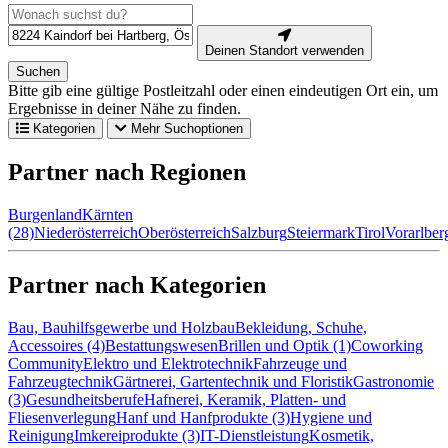
Deinen Standort verwenden
Suchen
Bitte gib eine gültige Postleitzahl oder einen eindeutigen Ort ein, um
Ergebnisse in deiner Nähe zu finden.
Kategorien
Mehr Suchoptionen
Partner nach Regionen
Burgenland
Kärnten
(28)
Niederösterreich
Oberösterreich
Salzburg
Steiermark
Tirol
Vorarlber
Partner nach Kategorien
Bau, Bauhilfsgewerbe und Holzbau
Bekleidung, Schuhe,
Accessoires (4)
Bestattungswesen
Brillen und Optik (1)
Coworking
Community
Elektro und Elektrotechnik
Fahrzeuge und
Fahrzeugtechnik
Gärtnerei, Gartentechnik und Floristik
Gastronomie
(3)
Gesundheitsberufe
Hafnerei, Keramik, Platten- und
Fliesenverlegung
Hanf und Hanfprodukte (3)
Hygiene und
Reinigung
Imkereiprodukte (3)
IT-Dienstleistung
Kosmetik,