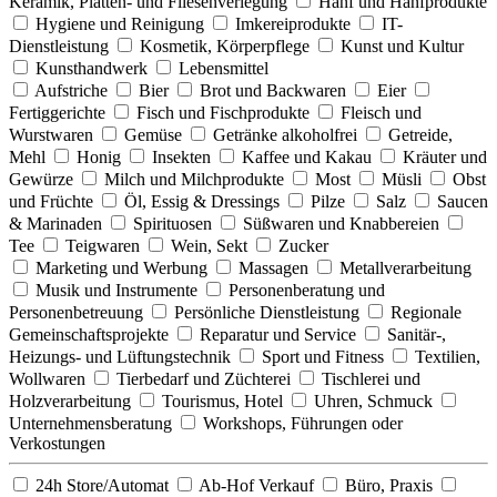
Keramik, Platten- und Fliesenverlegung
Hanf und Hanfprodukte
Hygiene und Reinigung
Imkereiprodukte
IT-
Dienstleistung
Kosmetik, Körperpflege
Kunst und Kultur
Kunsthandwerk
Lebensmittel
Aufstriche
Bier
Brot und Backwaren
Eier
Fertiggerichte
Fisch und Fischprodukte
Fleisch und
Wurstwaren
Gemüse
Getränke alkoholfrei
Getreide,
Mehl
Honig
Insekten
Kaffee und Kakau
Kräuter und
Gewürze
Milch und Milchprodukte
Most
Müsli
Obst
und Früchte
Öl, Essig & Dressings
Pilze
Salz
Saucen
& Marinaden
Spirituosen
Süßwaren und Knabbereien
Tee
Teigwaren
Wein, Sekt
Zucker
Marketing und Werbung
Massagen
Metallverarbeitung
Musik und Instrumente
Personenberatung und
Personenbetreuung
Persönliche Dienstleistung
Regionale
Gemeinschaftsprojekte
Reparatur und Service
Sanitär-,
Heizungs- und Lüftungstechnik
Sport und Fitness
Textilien,
Wollwaren
Tierbedarf und Züchterei
Tischlerei und
Holzverarbeitung
Tourismus, Hotel
Uhren, Schmuck
Unternehmensberatung
Workshops, Führungen oder
Verkostungen
24h Store/Automat
Ab-Hof Verkauf
Büro, Praxis