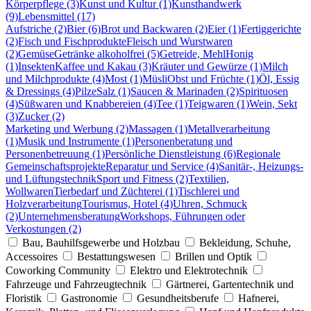
Körperpflege (3)
Kunst und Kultur (1)
Kunsthandwerk
(9)
Lebensmittel (17)
Aufstriche (2)
Bier (6)
Brot und Backwaren (2)
Eier (1)
Fertiggerichte
(2)
Fisch und Fischprodukte
Fleisch und Wurstwaren
(2)
Gemüse
Getränke alkoholfrei (5)
Getreide, Mehl
Honig
(1)
Insekten
Kaffee und Kakau (3)
Kräuter und Gewürze (1)
Milch
und Milchprodukte (4)
Most (1)
Müsli
Obst und Früchte (1)
Öl, Essig
& Dressings (4)
Pilze
Salz (1)
Saucen & Marinaden (2)
Spirituosen
(4)
Süßwaren und Knabbereien (4)
Tee (1)
Teigwaren (1)
Wein, Sekt
(3)
Zucker (2)
Marketing und Werbung (2)
Massagen (1)
Metallverarbeitung
(1)
Musik und Instrumente (1)
Personenberatung und
Personenbetreuung (1)
Persönliche Dienstleistung (6)
Regionale
Gemeinschaftsprojekte
Reparatur und Service (4)
Sanitär-, Heizungs-
und Lüftungstechnik
Sport und Fitness (2)
Textilien,
Wollwaren
Tierbedarf und Züchterei (1)
Tischlerei und
Holzverarbeitung
Tourismus, Hotel (4)
Uhren, Schmuck
(2)
Unternehmensberatung
Workshops, Führungen oder
Verkostungen (2)
Bau, Bauhilfsgewerbe und Holzbau
Bekleidung, Schuhe,
Accessoires
Bestattungswesen
Brillen und Optik
Coworking Community
Elektro und Elektrotechnik
Fahrzeuge und Fahrzeugtechnik
Gärtnerei, Gartentechnik und
Floristik
Gastronomie
Gesundheitsberufe
Hafnerei,