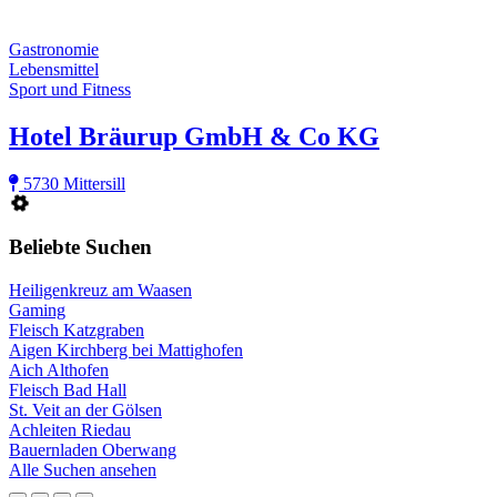
Gastronomie
Lebensmittel
Sport und Fitness
Hotel Bräurup GmbH & Co KG
5730 Mittersill
Beliebte Suchen
Heiligenkreuz am Waasen
Gaming
Fleisch Katzgraben
Aigen Kirchberg bei Mattighofen
Aich Althofen
Fleisch Bad Hall
St. Veit an der Gölsen
Achleiten Riedau
Bauernladen Oberwang
Alle Suchen ansehen