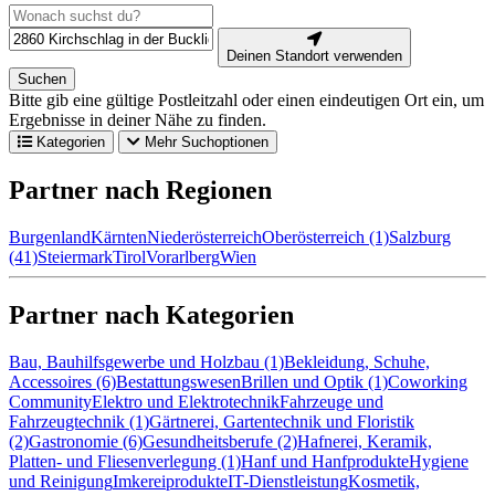
Deinen Standort verwenden
Suchen
Bitte gib eine gültige Postleitzahl oder einen eindeutigen Ort ein, um
Ergebnisse in deiner Nähe zu finden.
Kategorien
Mehr Suchoptionen
Partner nach Regionen
Burgenland
Kärnten
Niederösterreich
Oberösterreich (1)
Salzburg
(41)
Steiermark
Tirol
Vorarlberg
Wien
Partner nach Kategorien
Bau, Bauhilfsgewerbe und Holzbau (1)
Bekleidung, Schuhe,
Accessoires (6)
Bestattungswesen
Brillen und Optik (1)
Coworking
Community
Elektro und Elektrotechnik
Fahrzeuge und
Fahrzeugtechnik (1)
Gärtnerei, Gartentechnik und Floristik
(2)
Gastronomie (6)
Gesundheitsberufe (2)
Hafnerei, Keramik,
Platten- und Fliesenverlegung (1)
Hanf und Hanfprodukte
Hygiene
und Reinigung
Imkereiprodukte
IT-Dienstleistung
Kosmetik,