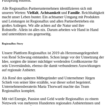
Fuxsprung entfernt.
Alle Regionalfux-Partnerunternehmen identifizieren sich mit
unseren Werten:
Vielfalt
,
Achtsamkeit
und
Familie
. Reichhaltigkeit
macht unser Leben bunter. Ein achtsamer Umgang mit Produkten
und Leistungen ist Regionalfux und allen Partnerbetrieben ein
großes Anliegen. Wir alle achten auf die Natur und ihre
Rohstoffe. Allein ist alles nix. Darum arbeiten wir Hand in Hand
und unterstützen uns gegenseitig.
Regionalfux-Story
Unsere Plattform Regionalfux ist 2019 als Herzensangelegenheit
von René Schwung entstanden. Schon lange vor der Umsetzung der
Idee, sorgten die immer mächtiger werdenden Großkonzerne für
sein Unverständnis, ebenso die damit verbundenen Auswirkungen
auf regionale Anbieter.
Als René den späteren Mitbegründer und Unternehmer Jürgen
Schieh von seiner Idee erzählte, war dieser sofort begeistert.
Unternehmensberaterin Maria Thorwartl machte das Team
Regionalfux komplett.
Mit viel Energie, Passion und Geld wurde Regionalfux zu einem
Netzwerk von mehreren Hunderten regionalen Anbieterinnen und