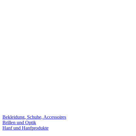
Bekleidung, Schuhe, Accessoires
Brillen und Optik
Hanf und Hanfprodukte