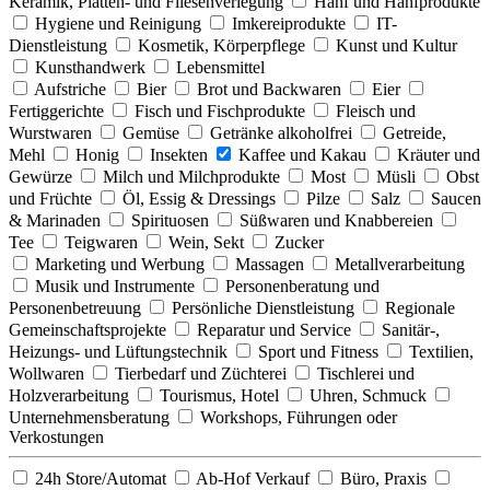
Keramik, Platten- und Fliesenverlegung
Hanf und Hanfprodukte
Hygiene und Reinigung
Imkereiprodukte
IT-
Dienstleistung
Kosmetik, Körperpflege
Kunst und Kultur
Kunsthandwerk
Lebensmittel
Aufstriche
Bier
Brot und Backwaren
Eier
Fertiggerichte
Fisch und Fischprodukte
Fleisch und
Wurstwaren
Gemüse
Getränke alkoholfrei
Getreide,
Mehl
Honig
Insekten
Kaffee und Kakau
Kräuter und
Gewürze
Milch und Milchprodukte
Most
Müsli
Obst
und Früchte
Öl, Essig & Dressings
Pilze
Salz
Saucen
& Marinaden
Spirituosen
Süßwaren und Knabbereien
Tee
Teigwaren
Wein, Sekt
Zucker
Marketing und Werbung
Massagen
Metallverarbeitung
Musik und Instrumente
Personenberatung und
Personenbetreuung
Persönliche Dienstleistung
Regionale
Gemeinschaftsprojekte
Reparatur und Service
Sanitär-,
Heizungs- und Lüftungstechnik
Sport und Fitness
Textilien,
Wollwaren
Tierbedarf und Züchterei
Tischlerei und
Holzverarbeitung
Tourismus, Hotel
Uhren, Schmuck
Unternehmensberatung
Workshops, Führungen oder
Verkostungen
24h Store/Automat
Ab-Hof Verkauf
Büro, Praxis