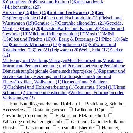
Körperpflege (6)
Kunst und Kultur (1)
Kunsthandwerk
(4)
Lebensmittel (29)
Aufstriche (15)
Bier (15)
Brot und Backwaren (19)
Eier
(16)
Fertiggerichte (14)
Fisch und Fischprodukte (12)
Fleisch und
Wurstwaren (19)
Gemüse (17)
Getränke alkoholfrei (21)
Getreide,
Mehl (17)
Honig (20)
Insekten
Kaffee und Kakau (29)
Kräuter und
Gewürze (19)
Milch und Milchprodukte (17)
Most (11)
Müsli
(13)
Obst und Früchte (16)
Öl, Essig & Dressings (21)
Pilze (10)
Salz
(15)
Saucen & Marinaden (17)
Spirituosen (10)
Süßwaren und
Knabbereien (23)
Tee (21)
Teigwaren (20)
Wein, Sekt (17)
Zucker
(12)
Marketing und Werbung
Massagen
Metallverarbeitung
Musik und
Instrumente
Personenberatung und Personenbetreuung
Persönliche
Dienstleistung
Regionale Gemeinschaftsprojekte (1)
Reparatur und
Service
Sanitär-, Heizungs- und Lüftungstechnik
Sport und
Fitness
Textilien, Wollwaren (1)
Tierbedarf und Züchterei
(3)
Tischlerei und Holzverarbeitung (1)
Tourismus, Hotel (1)
Uhren,
Schmuck (2)
Unternehmensberatung
Workshops, Führungen oder
Verkostungen (3)
Bau, Bauhilfsgewerbe und Holzbau
Bekleidung, Schuhe,
Accessoires
Bestattungswesen
Brillen und Optik
Coworking Community
Elektro und Elektrotechnik
Fahrzeuge und Fahrzeugtechnik
Gärtnerei, Gartentechnik und
Floristik
Gastronomie
Gesundheitsberufe
Hafnerei,