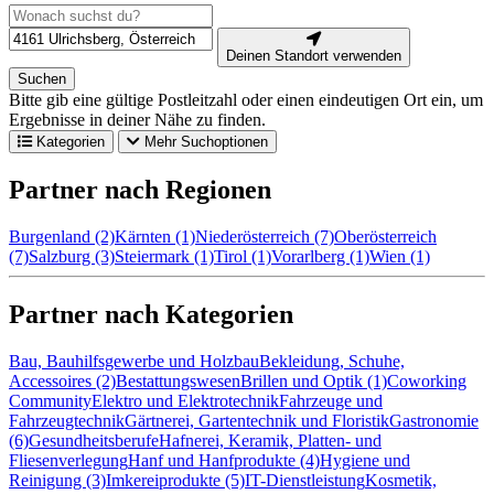
Deinen Standort verwenden
Suchen
Bitte gib eine gültige Postleitzahl oder einen eindeutigen Ort ein, um
Ergebnisse in deiner Nähe zu finden.
Kategorien
Mehr Suchoptionen
Partner nach Regionen
Burgenland (2)
Kärnten (1)
Niederösterreich (7)
Oberösterreich
(7)
Salzburg (3)
Steiermark (1)
Tirol (1)
Vorarlberg (1)
Wien (1)
Partner nach Kategorien
Bau, Bauhilfsgewerbe und Holzbau
Bekleidung, Schuhe,
Accessoires (2)
Bestattungswesen
Brillen und Optik (1)
Coworking
Community
Elektro und Elektrotechnik
Fahrzeuge und
Fahrzeugtechnik
Gärtnerei, Gartentechnik und Floristik
Gastronomie
(6)
Gesundheitsberufe
Hafnerei, Keramik, Platten- und
Fliesenverlegung
Hanf und Hanfprodukte (4)
Hygiene und
Reinigung (3)
Imkereiprodukte (5)
IT-Dienstleistung
Kosmetik,