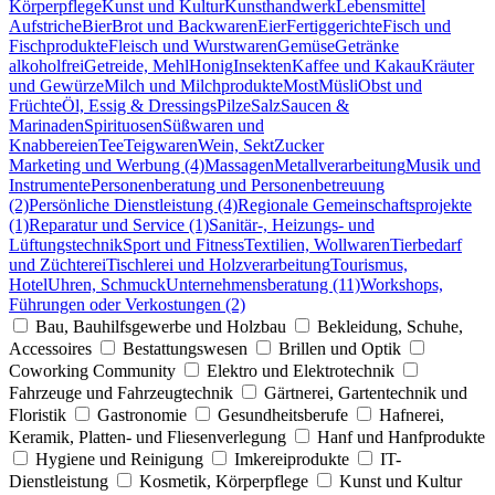
Körperpflege
Kunst und Kultur
Kunsthandwerk
Lebensmittel
Aufstriche
Bier
Brot und Backwaren
Eier
Fertiggerichte
Fisch und
Fischprodukte
Fleisch und Wurstwaren
Gemüse
Getränke
alkoholfrei
Getreide, Mehl
Honig
Insekten
Kaffee und Kakau
Kräuter
und Gewürze
Milch und Milchprodukte
Most
Müsli
Obst und
Früchte
Öl, Essig & Dressings
Pilze
Salz
Saucen &
Marinaden
Spirituosen
Süßwaren und
Knabbereien
Tee
Teigwaren
Wein, Sekt
Zucker
Marketing und Werbung (4)
Massagen
Metallverarbeitung
Musik und
Instrumente
Personenberatung und Personenbetreuung
(2)
Persönliche Dienstleistung (4)
Regionale Gemeinschaftsprojekte
(1)
Reparatur und Service (1)
Sanitär-, Heizungs- und
Lüftungstechnik
Sport und Fitness
Textilien, Wollwaren
Tierbedarf
und Züchterei
Tischlerei und Holzverarbeitung
Tourismus,
Hotel
Uhren, Schmuck
Unternehmensberatung (11)
Workshops,
Führungen oder Verkostungen (2)
Bau, Bauhilfsgewerbe und Holzbau
Bekleidung, Schuhe,
Accessoires
Bestattungswesen
Brillen und Optik
Coworking Community
Elektro und Elektrotechnik
Fahrzeuge und Fahrzeugtechnik
Gärtnerei, Gartentechnik und
Floristik
Gastronomie
Gesundheitsberufe
Hafnerei,
Keramik, Platten- und Fliesenverlegung
Hanf und Hanfprodukte
Hygiene und Reinigung
Imkereiprodukte
IT-
Dienstleistung
Kosmetik, Körperpflege
Kunst und Kultur