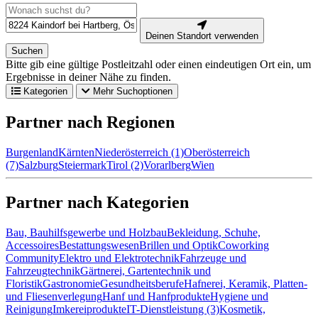
Deinen Standort verwenden
Suchen
Bitte gib eine gültige Postleitzahl oder einen eindeutigen Ort ein, um
Ergebnisse in deiner Nähe zu finden.
Kategorien
Mehr Suchoptionen
Partner nach Regionen
Burgenland
Kärnten
Niederösterreich (1)
Oberösterreich
(7)
Salzburg
Steiermark
Tirol (2)
Vorarlberg
Wien
Partner nach Kategorien
Bau, Bauhilfsgewerbe und Holzbau
Bekleidung, Schuhe,
Accessoires
Bestattungswesen
Brillen und Optik
Coworking
Community
Elektro und Elektrotechnik
Fahrzeuge und
Fahrzeugtechnik
Gärtnerei, Gartentechnik und
Floristik
Gastronomie
Gesundheitsberufe
Hafnerei, Keramik, Platten-
und Fliesenverlegung
Hanf und Hanfprodukte
Hygiene und
Reinigung
Imkereiprodukte
IT-Dienstleistung (3)
Kosmetik,