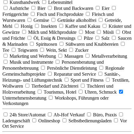
Kunsthandwerk
Lebensmittel
Aufstriche
Bier
Brot und Backwaren
Eier
Fertiggerichte
Fisch und Fischprodukte
Fleisch und
Wurstwaren
Gemüse
Getränke alkoholfrei
Getreide,
Mehl
Honig
Insekten
Kaffee und Kakau
Kräuter und
Gewürze
Milch und Milchprodukte
Most
Müsli
Obst
und Früchte
Öl, Essig & Dressings
Pilze
Salz
Saucen
& Marinaden
Spirituosen
Süßwaren und Knabbereien
Tee
Teigwaren
Wein, Sekt
Zucker
Marketing und Werbung
Massagen
Metallverarbeitung
Musik und Instrumente
Personenberatung und
Personenbetreuung
Persönliche Dienstleistung
Regionale
Gemeinschaftsprojekte
Reparatur und Service
Sanitär-,
Heizungs- und Lüftungstechnik
Sport und Fitness
Textilien,
Wollwaren
Tierbedarf und Züchterei
Tischlerei und
Holzverarbeitung
Tourismus, Hotel
Uhren, Schmuck
Unternehmensberatung
Workshops, Führungen oder
Verkostungen
24h Store/Automat
Ab-Hof Verkauf
Büro, Praxis
Ladengeschäft
Onlineshop
Selbstbedienungsladen
Vor
Ort Service