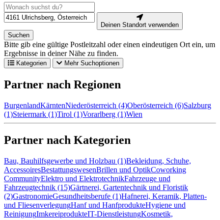
Deinen Standort verwenden
Suchen
Bitte gib eine gültige Postleitzahl oder einen eindeutigen Ort ein, um
Ergebnisse in deiner Nähe zu finden.
Kategorien
Mehr Suchoptionen
Partner nach Regionen
Burgenland
Kärnten
Niederösterreich (4)
Oberösterreich (6)
Salzburg
(1)
Steiermark (1)
Tirol (1)
Vorarlberg (1)
Wien
Partner nach Kategorien
Bau, Bauhilfsgewerbe und Holzbau (1)
Bekleidung, Schuhe,
Accessoires
Bestattungswesen
Brillen und Optik
Coworking
Community
Elektro und Elektrotechnik
Fahrzeuge und
Fahrzeugtechnik (15)
Gärtnerei, Gartentechnik und Floristik
(2)
Gastronomie
Gesundheitsberufe (1)
Hafnerei, Keramik, Platten-
und Fliesenverlegung
Hanf und Hanfprodukte
Hygiene und
Reinigung
Imkereiprodukte
IT-Dienstleistung
Kosmetik,