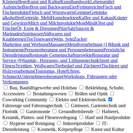
Körperpflege
Kunst und Kultur
Kunsthandwerk
Lebensmittel
Aufstriche
Bier
Brot und Backwaren
Eier
Fertiggerichte
Fisch und
Fischprodukte
Fleisch und Wurstwaren
Gemüse
Getränke
alkoholfrei
Getreide, Mehl
Honig
Insekten
Kaffee und Kakau
Kräuter
und Gewürze
Milch und Milchprodukte
Most
Müsli
Obst und
Früchte
Öl, Essig & Dressings
Pilze
Salz
Saucen &
Marinaden
Spirituosen
Süßwaren und
Knabbereien
Tee
Teigwaren
Wein, Sekt
Zucker
Marketing und Werbung
Massagen
Metallverarbeitung (1)
Musik und
Instrumente
Personenberatung und Personenbetreuung
Persönliche
Dienstleistung
Regionale Gemeinschaftsprojekte
Reparatur und
Service (9)
Sanitär-, Heizungs- und Lüftungstechnik
Sport und
Fitness
Textilien, Wollwaren
Tierbedarf und Züchterei
Tischlerei und
Holzverarbeitung
Tourismus, Hotel
Uhren,
Schmuck
Unternehmensberatung
Workshops, Führungen oder
Verkostungen
Bau, Bauhilfsgewerbe und Holzbau
Bekleidung, Schuhe,
Accessoires
Bestattungswesen
Brillen und Optik
Coworking Community
Elektro und Elektrotechnik
Fahrzeuge und Fahrzeugtechnik
Gärtnerei, Gartentechnik und
Floristik
Gastronomie
Gesundheitsberufe
Hafnerei,
Keramik, Platten- und Fliesenverlegung
Hanf und Hanfprodukte
Hygiene und Reinigung
Imkereiprodukte
IT-
Dienstleistung
Kosmetik, Körperpflege
Kunst und Kultur