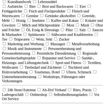
Kunsthandwerk
Lebensmittel
Aufstriche
Bier
Brot und Backwaren
Eier
Fertiggerichte
Fisch und Fischprodukte
Fleisch und
Wurstwaren
Gemüse
Getränke alkoholfrei
Getreide,
Mehl
Honig
Insekten
Kaffee und Kakau
Kräuter und
Gewürze
Milch und Milchprodukte
Most
Müsli
Obst
und Früchte
Öl, Essig & Dressings
Pilze
Salz
Saucen
& Marinaden
Spirituosen
Süßwaren und Knabbereien
Tee
Teigwaren
Wein, Sekt
Zucker
Marketing und Werbung
Massagen
Metallverarbeitung
Musik und Instrumente
Personenberatung und
Personenbetreuung
Persönliche Dienstleistung
Regionale
Gemeinschaftsprojekte
Reparatur und Service
Sanitär-,
Heizungs- und Lüftungstechnik
Sport und Fitness
Textilien,
Wollwaren
Tierbedarf und Züchterei
Tischlerei und
Holzverarbeitung
Tourismus, Hotel
Uhren, Schmuck
Unternehmensberatung
Workshops, Führungen oder
Verkostungen
24h Store/Automat
Ab-Hof Verkauf
Büro, Praxis
Ladengeschäft
Onlineshop
Selbstbedienungsladen
Vor
Ort Service