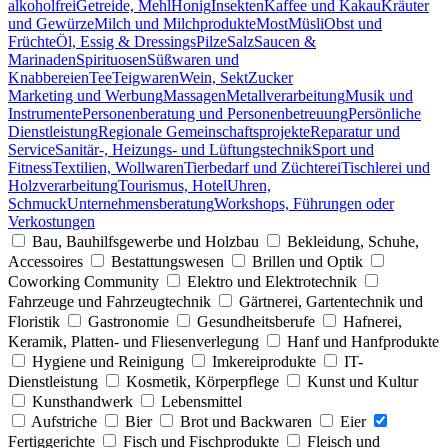
alkoholfrei
Getreide, Mehl
Honig
Insekten
Kaffee und Kakau
Kräuter
und Gewürze
Milch und Milchprodukte
Most
Müsli
Obst und
Früchte
Öl, Essig & Dressings
Pilze
Salz
Saucen &
Marinaden
Spirituosen
Süßwaren und
Knabbereien
Tee
Teigwaren
Wein, Sekt
Zucker
Marketing und Werbung
Massagen
Metallverarbeitung
Musik und
Instrumente
Personenberatung und Personenbetreuung
Persönliche
Dienstleistung
Regionale Gemeinschaftsprojekte
Reparatur und
Service
Sanitär-, Heizungs- und Lüftungstechnik
Sport und
Fitness
Textilien, Wollwaren
Tierbedarf und Züchterei
Tischlerei und
Holzverarbeitung
Tourismus, Hotel
Uhren,
Schmuck
Unternehmensberatung
Workshops, Führungen oder
Verkostungen
Bau, Bauhilfsgewerbe und Holzbau
Bekleidung, Schuhe,
Accessoires
Bestattungswesen
Brillen und Optik
Coworking Community
Elektro und Elektrotechnik
Fahrzeuge und Fahrzeugtechnik
Gärtnerei, Gartentechnik und
Floristik
Gastronomie
Gesundheitsberufe
Hafnerei,
Keramik, Platten- und Fliesenverlegung
Hanf und Hanfprodukte
Hygiene und Reinigung
Imkereiprodukte
IT-
Dienstleistung
Kosmetik, Körperpflege
Kunst und Kultur
Kunsthandwerk
Lebensmittel
Aufstriche
Bier
Brot und Backwaren
Eier
Fertiggerichte
Fisch und Fischprodukte
Fleisch und