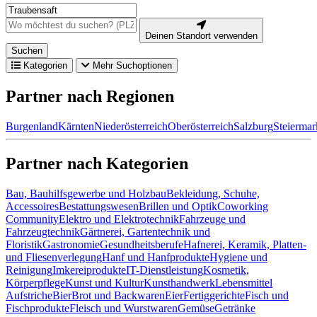
Deinen Standort verwenden
Suchen
Kategorien
Mehr Suchoptionen
Partner nach Regionen
Burgenland
Kärnten
Niederösterreich
Oberösterreich
Salzburg
Steiermar
Partner nach Kategorien
Bau, Bauhilfsgewerbe und Holzbau
Bekleidung, Schuhe,
Accessoires
Bestattungswesen
Brillen und Optik
Coworking
Community
Elektro und Elektrotechnik
Fahrzeuge und
Fahrzeugtechnik
Gärtnerei, Gartentechnik und
Floristik
Gastronomie
Gesundheitsberufe
Hafnerei, Keramik, Platten-
und Fliesenverlegung
Hanf und Hanfprodukte
Hygiene und
Reinigung
Imkereiprodukte
IT-Dienstleistung
Kosmetik,
Körperpflege
Kunst und Kultur
Kunsthandwerk
Lebensmittel
Aufstriche
Bier
Brot und Backwaren
Eier
Fertiggerichte
Fisch und
Fischprodukte
Fleisch und Wurstwaren
Gemüse
Getränke