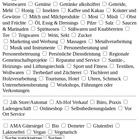
Wurstwaren
Gemüse
Getränke alkoholfrei
Getreide,
Mehl
Honig
Insekten
Kaffee und Kakau
Kräuter und
Gewürze
Milch und Milchprodukte
Most
Müsli
Obst
und Früchte
Öl, Essig & Dressings
Pilze
Salz
Saucen
& Marinaden
Spirituosen
Süßwaren und Knabbereien
Tee
Teigwaren
Wein, Sekt
Zucker
Marketing und Werbung
Massagen
Metallverarbeitung
Musik und Instrumente
Personenberatung und
Personenbetreuung
Persönliche Dienstleistung
Regionale
Gemeinschaftsprojekte
Reparatur und Service
Sanitär-,
Heizungs- und Lüftungstechnik
Sport und Fitness
Textilien,
Wollwaren
Tierbedarf und Züchterei
Tischlerei und
Holzverarbeitung
Tourismus, Hotel
Uhren, Schmuck
Unternehmensberatung
Workshops, Führungen oder
Verkostungen
24h Store/Automat
Ab-Hof Verkauf
Büro, Praxis
Ladengeschäft
Onlineshop
Selbstbedienungsladen
Vor
Ort Service
AMA Gütesiegel
Bio
Demeter
Glutenfrei
Laktosefrei
Vegan
Vegetarisch
Suche zurücksetzen
Suchen