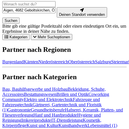
Deinen Standort verwenden
Suchen
Bitte gib eine gültige Postleitzahl oder einen eindeutigen Ort ein, um
Ergebnisse in deiner Nähe zu finden.
Kategorien
Mehr Suchoptionen
Partner nach Regionen
Burgenland
Kärnten
Niederösterreich
Oberösterreich
Salzburg
Steiermar
Partner nach Kategorien
Bau, Bauhilfsgewerbe und Holzbau
Bekleidung, Schuhe,
Accessoires
Bestattungswesen
Brillen und Optik
Coworking
Community
Elektro und Elektrotechnik
Fahrzeuge und
Fahrzeugtechnik
Gärtnerei, Gartentechnik und Floristik
(1)
Gastronomie
Gesundheitsberufe
Hafnerei, Keramik, Platten- und
Fliesenverlegung
Hanf und Hanfprodukte
Hygiene und
Reinigung
Imkereiprodukte
IT-Dienstleistung
Kosmetik,
Körperpflege
Kunst und Kultur
Kunsthandwerk
Lebensmittel (1)