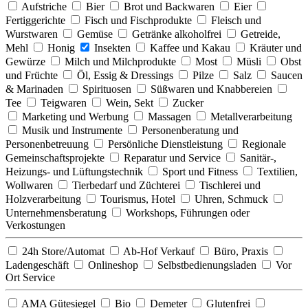
Aufstriche
Bier
Brot und Backwaren
Eier
Fertiggerichte
Fisch und Fischprodukte
Fleisch und
Wurstwaren
Gemüse
Getränke alkoholfrei
Getreide,
Mehl
Honig
Insekten
Kaffee und Kakau
Kräuter und
Gewürze
Milch und Milchprodukte
Most
Müsli
Obst
und Früchte
Öl, Essig & Dressings
Pilze
Salz
Saucen
& Marinaden
Spirituosen
Süßwaren und Knabbereien
Tee
Teigwaren
Wein, Sekt
Zucker
Marketing und Werbung
Massagen
Metallverarbeitung
Musik und Instrumente
Personenberatung und
Personenbetreuung
Persönliche Dienstleistung
Regionale
Gemeinschaftsprojekte
Reparatur und Service
Sanitär-,
Heizungs- und Lüftungstechnik
Sport und Fitness
Textilien,
Wollwaren
Tierbedarf und Züchterei
Tischlerei und
Holzverarbeitung
Tourismus, Hotel
Uhren, Schmuck
Unternehmensberatung
Workshops, Führungen oder
Verkostungen
24h Store/Automat
Ab-Hof Verkauf
Büro, Praxis
Ladengeschäft
Onlineshop
Selbstbedienungsladen
Vor
Ort Service
AMA Gütesiegel
Bio
Demeter
Glutenfrei