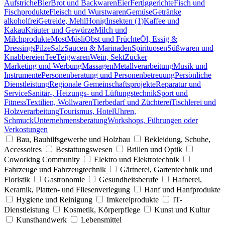
Aufstriche
Bier
Brot und Backwaren
Eier
Fertiggerichte
Fisch und
Fischprodukte
Fleisch und Wurstwaren
Gemüse
Getränke
alkoholfrei
Getreide, Mehl
Honig
Insekten (1)
Kaffee und
Kakau
Kräuter und Gewürze
Milch und
Milchprodukte
Most
Müsli
Obst und Früchte
Öl, Essig &
Dressings
Pilze
Salz
Saucen & Marinaden
Spirituosen
Süßwaren und
Knabbereien
Tee
Teigwaren
Wein, Sekt
Zucker
Marketing und Werbung
Massagen
Metallverarbeitung
Musik und
Instrumente
Personenberatung und Personenbetreuung
Persönliche
Dienstleistung
Regionale Gemeinschaftsprojekte
Reparatur und
Service
Sanitär-, Heizungs- und Lüftungstechnik
Sport und
Fitness
Textilien, Wollwaren
Tierbedarf und Züchterei
Tischlerei und
Holzverarbeitung
Tourismus, Hotel
Uhren,
Schmuck
Unternehmensberatung
Workshops, Führungen oder
Verkostungen
Bau, Bauhilfsgewerbe und Holzbau
Bekleidung, Schuhe,
Accessoires
Bestattungswesen
Brillen und Optik
Coworking Community
Elektro und Elektrotechnik
Fahrzeuge und Fahrzeugtechnik
Gärtnerei, Gartentechnik und
Floristik
Gastronomie
Gesundheitsberufe
Hafnerei,
Keramik, Platten- und Fliesenverlegung
Hanf und Hanfprodukte
Hygiene und Reinigung
Imkereiprodukte
IT-
Dienstleistung
Kosmetik, Körperpflege
Kunst und Kultur
Kunsthandwerk
Lebensmittel