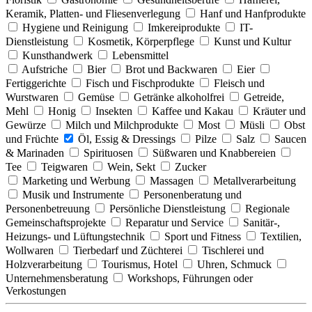
Keramik, Platten- und Fliesenverlegung
Hanf und Hanfprodukte
Hygiene und Reinigung
Imkereiprodukte
IT-
Dienstleistung
Kosmetik, Körperpflege
Kunst und Kultur
Kunsthandwerk
Lebensmittel
Aufstriche
Bier
Brot und Backwaren
Eier
Fertiggerichte
Fisch und Fischprodukte
Fleisch und
Wurstwaren
Gemüse
Getränke alkoholfrei
Getreide,
Mehl
Honig
Insekten
Kaffee und Kakau
Kräuter und
Gewürze
Milch und Milchprodukte
Most
Müsli
Obst
und Früchte
Öl, Essig & Dressings
Pilze
Salz
Saucen
& Marinaden
Spirituosen
Süßwaren und Knabbereien
Tee
Teigwaren
Wein, Sekt
Zucker
Marketing und Werbung
Massagen
Metallverarbeitung
Musik und Instrumente
Personenberatung und
Personenbetreuung
Persönliche Dienstleistung
Regionale
Gemeinschaftsprojekte
Reparatur und Service
Sanitär-,
Heizungs- und Lüftungstechnik
Sport und Fitness
Textilien,
Wollwaren
Tierbedarf und Züchterei
Tischlerei und
Holzverarbeitung
Tourismus, Hotel
Uhren, Schmuck
Unternehmensberatung
Workshops, Führungen oder
Verkostungen