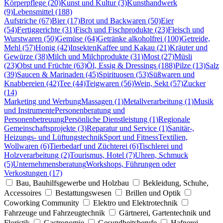
Körperpflege (20)
Kunst und Kultur (3)
Kunsthandwerk
(9)
Lebensmittel (188)
Aufstriche (67)
Bier (17)
Brot und Backwaren (50)
Eier
(54)
Fertiggerichte (31)
Fisch und Fischprodukte (23)
Fleisch und
Wurstwaren (50)
Gemüse (64)
Getränke alkoholfrei (100)
Getreide,
Mehl (57)
Honig (42)
Insekten
Kaffee und Kakau (21)
Kräuter und
Gewürze (38)
Milch und Milchprodukte (31)
Most (27)
Müsli
(23)
Obst und Früchte (63)
Öl, Essig & Dressings (188)
Pilze (13)
Salz
(39)
Saucen & Marinaden (45)
Spirituosen (53)
Süßwaren und
Knabbereien (42)
Tee (44)
Teigwaren (56)
Wein, Sekt (57)
Zucker
(14)
Marketing und Werbung
Massagen (1)
Metallverarbeitung (1)
Musik
und Instrumente
Personenberatung und
Personenbetreuung
Persönliche Dienstleistung (1)
Regionale
Gemeinschaftsprojekte (3)
Reparatur und Service (1)
Sanitär-,
Heizungs- und Lüftungstechnik
Sport und Fitness
Textilien,
Wollwaren (6)
Tierbedarf und Züchterei (6)
Tischlerei und
Holzverarbeitung (2)
Tourismus, Hotel (7)
Uhren, Schmuck
(5)
Unternehmensberatung
Workshops, Führungen oder
Verkostungen (17)
Bau, Bauhilfsgewerbe und Holzbau
Bekleidung, Schuhe,
Accessoires
Bestattungswesen
Brillen und Optik
Coworking Community
Elektro und Elektrotechnik
Fahrzeuge und Fahrzeugtechnik
Gärtnerei, Gartentechnik und
Floristik
Gastronomie
Gesundheitsberufe
Hafnerei,