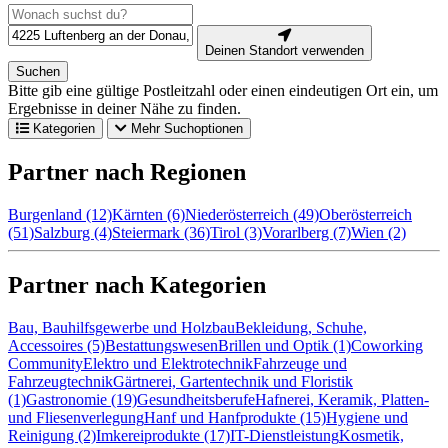
Deinen Standort verwenden
Suchen
Bitte gib eine gültige Postleitzahl oder einen eindeutigen Ort ein, um
Ergebnisse in deiner Nähe zu finden.
Kategorien
Mehr Suchoptionen
Partner nach Regionen
Burgenland (12)
Kärnten (6)
Niederösterreich (49)
Oberösterreich
(51)
Salzburg (4)
Steiermark (36)
Tirol (3)
Vorarlberg (7)
Wien (2)
Partner nach Kategorien
Bau, Bauhilfsgewerbe und Holzbau
Bekleidung, Schuhe,
Accessoires (5)
Bestattungswesen
Brillen und Optik (1)
Coworking
Community
Elektro und Elektrotechnik
Fahrzeuge und
Fahrzeugtechnik
Gärtnerei, Gartentechnik und Floristik
(1)
Gastronomie (19)
Gesundheitsberufe
Hafnerei, Keramik, Platten-
und Fliesenverlegung
Hanf und Hanfprodukte (15)
Hygiene und
Reinigung (2)
Imkereiprodukte (17)
IT-Dienstleistung
Kosmetik,