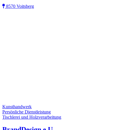
8570 Voitsberg
Kunsthandwerk
Persönliche Dienstleistung
Tischlerei und Holzverarbeitung
BrandDesign e.U.