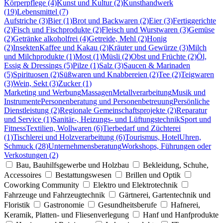
Körperpflege (4)
Kunst und Kultur (2)
Kunsthandwerk
(19)
Lebensmittel (7)
Aufstriche (3)
Bier (1)
Brot und Backwaren (2)
Eier (3)
Fertiggerichte
(2)
Fisch und Fischprodukte (2)
Fleisch und Wurstwaren (3)
Gemüse
(2)
Getränke alkoholfrei (4)
Getreide, Mehl (2)
Honig
(2)
Insekten
Kaffee und Kakau (2)
Kräuter und Gewürze (3)
Milch
und Milchprodukte (1)
Most (1)
Müsli (2)
Obst und Früchte (2)
Öl,
Essig & Dressings (5)
Pilze (1)
Salz (3)
Saucen & Marinaden
(5)
Spirituosen (2)
Süßwaren und Knabbereien (2)
Tee (2)
Teigwaren
(3)
Wein, Sekt (3)
Zucker (1)
Marketing und Werbung
Massagen
Metallverarbeitung
Musik und
Instrumente
Personenberatung und Personenbetreuung
Persönliche
Dienstleistung (2)
Regionale Gemeinschaftsprojekte (2)
Reparatur
und Service (1)
Sanitär-, Heizungs- und Lüftungstechnik
Sport und
Fitness
Textilien, Wollwaren (6)
Tierbedarf und Züchterei
(1)
Tischlerei und Holzverarbeitung (6)
Tourismus, Hotel
Uhren,
Schmuck (28)
Unternehmensberatung
Workshops, Führungen oder
Verkostungen (2)
Bau, Bauhilfsgewerbe und Holzbau
Bekleidung, Schuhe,
Accessoires
Bestattungswesen
Brillen und Optik
Coworking Community
Elektro und Elektrotechnik
Fahrzeuge und Fahrzeugtechnik
Gärtnerei, Gartentechnik und
Floristik
Gastronomie
Gesundheitsberufe
Hafnerei,
Keramik, Platten- und Fliesenverlegung
Hanf und Hanfprodukte