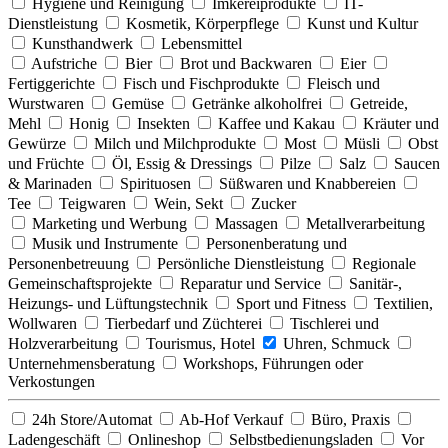
Hygiene und Reinigung
Imkereiprodukte
IT-
Dienstleistung
Kosmetik, Körperpflege
Kunst und Kultur
Kunsthandwerk
Lebensmittel
Aufstriche
Bier
Brot und Backwaren
Eier
Fertiggerichte
Fisch und Fischprodukte
Fleisch und
Wurstwaren
Gemüse
Getränke alkoholfrei
Getreide,
Mehl
Honig
Insekten
Kaffee und Kakau
Kräuter und
Gewürze
Milch und Milchprodukte
Most
Müsli
Obst
und Früchte
Öl, Essig & Dressings
Pilze
Salz
Saucen
& Marinaden
Spirituosen
Süßwaren und Knabbereien
Tee
Teigwaren
Wein, Sekt
Zucker
Marketing und Werbung
Massagen
Metallverarbeitung
Musik und Instrumente
Personenberatung und
Personenbetreuung
Persönliche Dienstleistung
Regionale
Gemeinschaftsprojekte
Reparatur und Service
Sanitär-,
Heizungs- und Lüftungstechnik
Sport und Fitness
Textilien,
Wollwaren
Tierbedarf und Züchterei
Tischlerei und
Holzverarbeitung
Tourismus, Hotel
Uhren, Schmuck
Unternehmensberatung
Workshops, Führungen oder
Verkostungen
24h Store/Automat
Ab-Hof Verkauf
Büro, Praxis
Ladengeschäft
Onlineshop
Selbstbedienungsladen
Vor