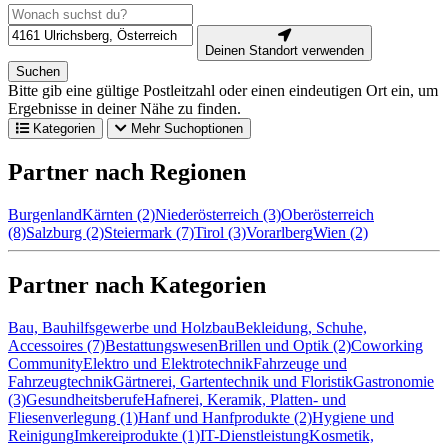
Deinen Standort verwenden
Suchen
Bitte gib eine gültige Postleitzahl oder einen eindeutigen Ort ein, um
Ergebnisse in deiner Nähe zu finden.
Kategorien
Mehr Suchoptionen
Partner nach Regionen
Burgenland
Kärnten (2)
Niederösterreich (3)
Oberösterreich
(8)
Salzburg (2)
Steiermark (7)
Tirol (3)
Vorarlberg
Wien (2)
Partner nach Kategorien
Bau, Bauhilfsgewerbe und Holzbau
Bekleidung, Schuhe,
Accessoires (7)
Bestattungswesen
Brillen und Optik (2)
Coworking
Community
Elektro und Elektrotechnik
Fahrzeuge und
Fahrzeugtechnik
Gärtnerei, Gartentechnik und Floristik
Gastronomie
(3)
Gesundheitsberufe
Hafnerei, Keramik, Platten- und
Fliesenverlegung (1)
Hanf und Hanfprodukte (2)
Hygiene und
Reinigung
Imkereiprodukte (1)
IT-Dienstleistung
Kosmetik,