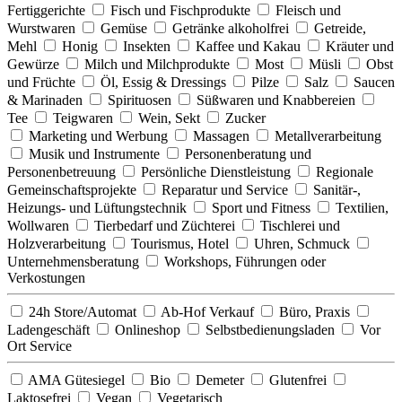
Fertiggerichte
Fisch und Fischprodukte
Fleisch und
Wurstwaren
Gemüse
Getränke alkoholfrei
Getreide,
Mehl
Honig
Insekten
Kaffee und Kakau
Kräuter und
Gewürze
Milch und Milchprodukte
Most
Müsli
Obst
und Früchte
Öl, Essig & Dressings
Pilze
Salz
Saucen
& Marinaden
Spirituosen
Süßwaren und Knabbereien
Tee
Teigwaren
Wein, Sekt
Zucker
Marketing und Werbung
Massagen
Metallverarbeitung
Musik und Instrumente
Personenberatung und
Personenbetreuung
Persönliche Dienstleistung
Regionale
Gemeinschaftsprojekte
Reparatur und Service
Sanitär-,
Heizungs- und Lüftungstechnik
Sport und Fitness
Textilien,
Wollwaren
Tierbedarf und Züchterei
Tischlerei und
Holzverarbeitung
Tourismus, Hotel
Uhren, Schmuck
Unternehmensberatung
Workshops, Führungen oder
Verkostungen
24h Store/Automat
Ab-Hof Verkauf
Büro, Praxis
Ladengeschäft
Onlineshop
Selbstbedienungsladen
Vor
Ort Service
AMA Gütesiegel
Bio
Demeter
Glutenfrei
Laktosefrei
Vegan
Vegetarisch