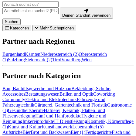
Deinen Standort verwenden
Suchen
Kategorien
Mehr Suchoptionen
Partner nach Regionen
Burgenland
Kärnten
Niederösterreich (2)
Oberösterreich
(1)
Salzburg
Steiermark (2)
Tirol
Vorarlberg
Wien
Partner nach Kategorien
Bau, Bauhilfsgewerbe und Holzbau
Bekleidung, Schuhe,
Accessoires
Bestattungswesen
Brillen und Optik
Coworking
Community
Elektro und Elektrotechnik
Fahrzeuge und
Fahrzeugtechnik
Gärtnerei, Gartentechnik und Floristik
Gastronomie
(1)
Gesundheitsberufe
Hafnerei, Keramik, Platten- und
Fliesenverlegung
Hanf und Hanfprodukte
Hygiene und
Reinigung
Imkereiprodukte
IT-Dienstleistung
Kosmetik, Körperpflege
(1)
Kunst und Kultur
Kunsthandwerk
Lebensmittel (5)
Aufstriche
Bier
Brot und Backwaren
Eier (1)
Fertiggerichte
Fisch und