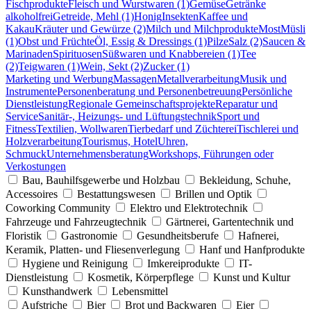
Fischprodukte
Fleisch und Wurstwaren (1)
Gemüse
Getränke
alkoholfrei
Getreide, Mehl (1)
Honig
Insekten
Kaffee und
Kakau
Kräuter und Gewürze (2)
Milch und Milchprodukte
Most
Müsli
(1)
Obst und Früchte
Öl, Essig & Dressings (1)
Pilze
Salz (2)
Saucen &
Marinaden
Spirituosen
Süßwaren und Knabbereien (1)
Tee
(2)
Teigwaren (1)
Wein, Sekt (2)
Zucker (1)
Marketing und Werbung
Massagen
Metallverarbeitung
Musik und
Instrumente
Personenberatung und Personenbetreuung
Persönliche
Dienstleistung
Regionale Gemeinschaftsprojekte
Reparatur und
Service
Sanitär-, Heizungs- und Lüftungstechnik
Sport und
Fitness
Textilien, Wollwaren
Tierbedarf und Züchterei
Tischlerei und
Holzverarbeitung
Tourismus, Hotel
Uhren,
Schmuck
Unternehmensberatung
Workshops, Führungen oder
Verkostungen
Bau, Bauhilfsgewerbe und Holzbau
Bekleidung, Schuhe,
Accessoires
Bestattungswesen
Brillen und Optik
Coworking Community
Elektro und Elektrotechnik
Fahrzeuge und Fahrzeugtechnik
Gärtnerei, Gartentechnik und
Floristik
Gastronomie
Gesundheitsberufe
Hafnerei,
Keramik, Platten- und Fliesenverlegung
Hanf und Hanfprodukte
Hygiene und Reinigung
Imkereiprodukte
IT-
Dienstleistung
Kosmetik, Körperpflege
Kunst und Kultur
Kunsthandwerk
Lebensmittel
Aufstriche
Bier
Brot und Backwaren
Eier