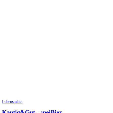
Lebensmittel
Kantig&Gut – meiBier