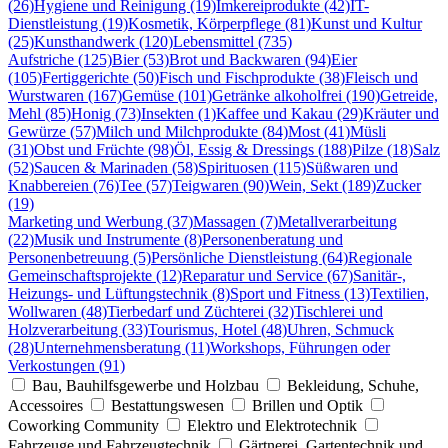
(26)
Hygiene und Reinigung (19)
Imkereiprodukte (42)
IT-
Dienstleistung (19)
Kosmetik, Körperpflege (81)
Kunst und Kultur
(25)
Kunsthandwerk (120)
Lebensmittel (735)
Aufstriche (125)
Bier (53)
Brot und Backwaren (94)
Eier
(105)
Fertiggerichte (50)
Fisch und Fischprodukte (38)
Fleisch und
Wurstwaren (167)
Gemüse (101)
Getränke alkoholfrei (190)
Getreide,
Mehl (85)
Honig (73)
Insekten (1)
Kaffee und Kakau (29)
Kräuter und
Gewürze (57)
Milch und Milchprodukte (84)
Most (41)
Müsli
(31)
Obst und Früchte (98)
Öl, Essig & Dressings (188)
Pilze (18)
Salz
(52)
Saucen & Marinaden (58)
Spirituosen (115)
Süßwaren und
Knabbereien (76)
Tee (57)
Teigwaren (90)
Wein, Sekt (189)
Zucker
(19)
Marketing und Werbung (37)
Massagen (7)
Metallverarbeitung
(22)
Musik und Instrumente (8)
Personenberatung und
Personenbetreuung (5)
Persönliche Dienstleistung (64)
Regionale
Gemeinschaftsprojekte (12)
Reparatur und Service (67)
Sanitär-,
Heizungs- und Lüftungstechnik (8)
Sport und Fitness (13)
Textilien,
Wollwaren (48)
Tierbedarf und Züchterei (32)
Tischlerei und
Holzverarbeitung (33)
Tourismus, Hotel (48)
Uhren, Schmuck
(28)
Unternehmensberatung (11)
Workshops, Führungen oder
Verkostungen (91)
Bau, Bauhilfsgewerbe und Holzbau
Bekleidung, Schuhe,
Accessoires
Bestattungswesen
Brillen und Optik
Coworking Community
Elektro und Elektrotechnik
Fahrzeuge und Fahrzeugtechnik
Gärtnerei, Gartentechnik und