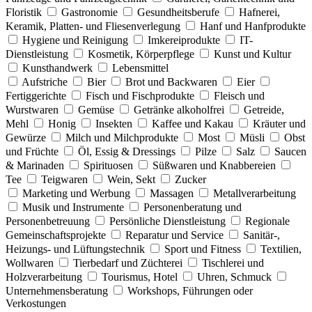
Floristik
Gastronomie
Gesundheitsberufe
Hafnerei,
Keramik, Platten- und Fliesenverlegung
Hanf und Hanfprodukte
Hygiene und Reinigung
Imkereiprodukte
IT-
Dienstleistung
Kosmetik, Körperpflege
Kunst und Kultur
Kunsthandwerk
Lebensmittel
Aufstriche
Bier
Brot und Backwaren
Eier
Fertiggerichte
Fisch und Fischprodukte
Fleisch und
Wurstwaren
Gemüse
Getränke alkoholfrei
Getreide,
Mehl
Honig
Insekten
Kaffee und Kakau
Kräuter und
Gewürze
Milch und Milchprodukte
Most
Müsli
Obst
und Früchte
Öl, Essig & Dressings
Pilze
Salz
Saucen
& Marinaden
Spirituosen
Süßwaren und Knabbereien
Tee
Teigwaren
Wein, Sekt
Zucker
Marketing und Werbung
Massagen
Metallverarbeitung
Musik und Instrumente
Personenberatung und
Personenbetreuung
Persönliche Dienstleistung
Regionale
Gemeinschaftsprojekte
Reparatur und Service
Sanitär-,
Heizungs- und Lüftungstechnik
Sport und Fitness
Textilien,
Wollwaren
Tierbedarf und Züchterei
Tischlerei und
Holzverarbeitung
Tourismus, Hotel
Uhren, Schmuck
Unternehmensberatung
Workshops, Führungen oder
Verkostungen