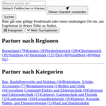
Deinen Standort verwenden
Suchen
Bitte gib eine gültige Postleitzahl oder einen eindeutigen Ort ein, um
Ergebnisse in deiner Nähe zu finden.
Kategorien
Mehr Suchoptionen
Partner nach Regionen
Burgenland (78)
Kärnten (28)
Niederösterreich (296)
Oberösterreich
(392)
Salzburg (41)
Steiermark (131)
Tirol (40)
Vorarlberg (49)
Wien
(61)
Partner nach Kategorien
Bau, Bauhilfsgewerbe und Holzbau (34)
Bekleidung, Schuhe,
Accessoires (77)
Bestattungswesen (1)
Brillen und Optik
(4)
Coworking Community
Elektro und Elektrotechnik (8)
Fahrzeuge
und Fahrzeugtechnik (15)
Gärtnerei, Gartentechnik und Floristik
(32)
Gastronomie (104)
Gesundheitsberufe (26)
Hafnerei, Keramik,
Platten- und Fliesenverlegung (11)
Hanf und Hanfprodukte