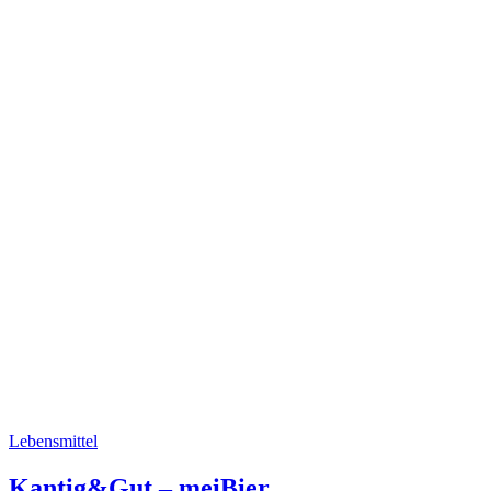
Lebensmittel
Kantig&Gut – meiBier