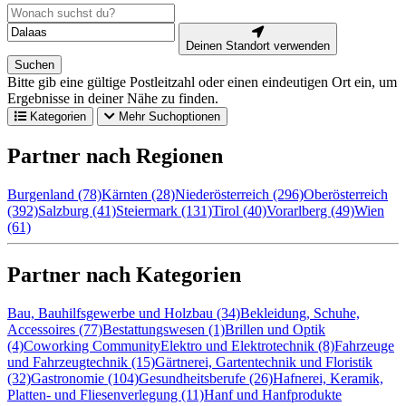
Deinen Standort verwenden
Suchen
Bitte gib eine gültige Postleitzahl oder einen eindeutigen Ort ein, um
Ergebnisse in deiner Nähe zu finden.
Kategorien
Mehr Suchoptionen
Partner nach Regionen
Burgenland (78)
Kärnten (28)
Niederösterreich (296)
Oberösterreich
(392)
Salzburg (41)
Steiermark (131)
Tirol (40)
Vorarlberg (49)
Wien
(61)
Partner nach Kategorien
Bau, Bauhilfsgewerbe und Holzbau (34)
Bekleidung, Schuhe,
Accessoires (77)
Bestattungswesen (1)
Brillen und Optik
(4)
Coworking Community
Elektro und Elektrotechnik (8)
Fahrzeuge
und Fahrzeugtechnik (15)
Gärtnerei, Gartentechnik und Floristik
(32)
Gastronomie (104)
Gesundheitsberufe (26)
Hafnerei, Keramik,
Platten- und Fliesenverlegung (11)
Hanf und Hanfprodukte