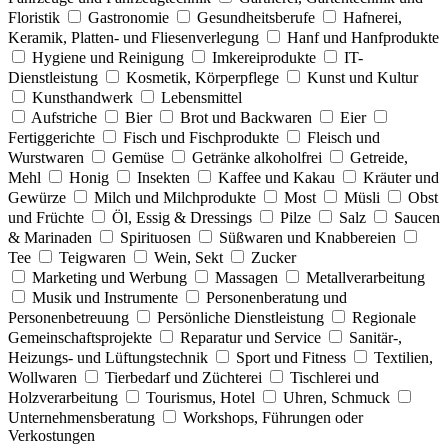
Floristik
Gastronomie
Gesundheitsberufe
Hafnerei,
Keramik, Platten- und Fliesenverlegung
Hanf und Hanfprodukte
Hygiene und Reinigung
Imkereiprodukte
IT-
Dienstleistung
Kosmetik, Körperpflege
Kunst und Kultur
Kunsthandwerk
Lebensmittel
Aufstriche
Bier
Brot und Backwaren
Eier
Fertiggerichte
Fisch und Fischprodukte
Fleisch und
Wurstwaren
Gemüse
Getränke alkoholfrei
Getreide,
Mehl
Honig
Insekten
Kaffee und Kakau
Kräuter und
Gewürze
Milch und Milchprodukte
Most
Müsli
Obst
und Früchte
Öl, Essig & Dressings
Pilze
Salz
Saucen
& Marinaden
Spirituosen
Süßwaren und Knabbereien
Tee
Teigwaren
Wein, Sekt
Zucker
Marketing und Werbung
Massagen
Metallverarbeitung
Musik und Instrumente
Personenberatung und
Personenbetreuung
Persönliche Dienstleistung
Regionale
Gemeinschaftsprojekte
Reparatur und Service
Sanitär-,
Heizungs- und Lüftungstechnik
Sport und Fitness
Textilien,
Wollwaren
Tierbedarf und Züchterei
Tischlerei und
Holzverarbeitung
Tourismus, Hotel
Uhren, Schmuck
Unternehmensberatung
Workshops, Führungen oder
Verkostungen