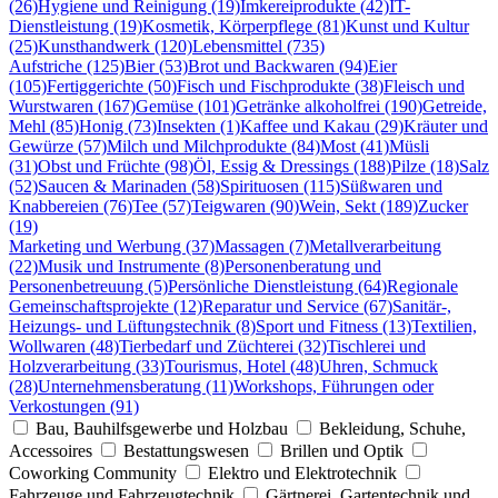
(26)
Hygiene und Reinigung (19)
Imkereiprodukte (42)
IT-
Dienstleistung (19)
Kosmetik, Körperpflege (81)
Kunst und Kultur
(25)
Kunsthandwerk (120)
Lebensmittel (735)
Aufstriche (125)
Bier (53)
Brot und Backwaren (94)
Eier
(105)
Fertiggerichte (50)
Fisch und Fischprodukte (38)
Fleisch und
Wurstwaren (167)
Gemüse (101)
Getränke alkoholfrei (190)
Getreide,
Mehl (85)
Honig (73)
Insekten (1)
Kaffee und Kakau (29)
Kräuter und
Gewürze (57)
Milch und Milchprodukte (84)
Most (41)
Müsli
(31)
Obst und Früchte (98)
Öl, Essig & Dressings (188)
Pilze (18)
Salz
(52)
Saucen & Marinaden (58)
Spirituosen (115)
Süßwaren und
Knabbereien (76)
Tee (57)
Teigwaren (90)
Wein, Sekt (189)
Zucker
(19)
Marketing und Werbung (37)
Massagen (7)
Metallverarbeitung
(22)
Musik und Instrumente (8)
Personenberatung und
Personenbetreuung (5)
Persönliche Dienstleistung (64)
Regionale
Gemeinschaftsprojekte (12)
Reparatur und Service (67)
Sanitär-,
Heizungs- und Lüftungstechnik (8)
Sport und Fitness (13)
Textilien,
Wollwaren (48)
Tierbedarf und Züchterei (32)
Tischlerei und
Holzverarbeitung (33)
Tourismus, Hotel (48)
Uhren, Schmuck
(28)
Unternehmensberatung (11)
Workshops, Führungen oder
Verkostungen (91)
Bau, Bauhilfsgewerbe und Holzbau
Bekleidung, Schuhe,
Accessoires
Bestattungswesen
Brillen und Optik
Coworking Community
Elektro und Elektrotechnik
Fahrzeuge und Fahrzeugtechnik
Gärtnerei, Gartentechnik und